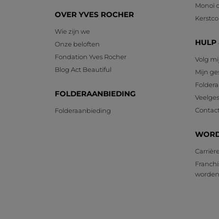
Monoï c
OVER YVES ROCHER
Kerstcol
Wie zijn we
HULP
Onze beloften
Fondation Yves Rocher
Volg mi
Blog Act Beautiful
Mijn g
Foldera
FOLDERAANBIEDING
Veelges
Contac
Folderaanbieding
WORD
Carrièr
Franchi
worde