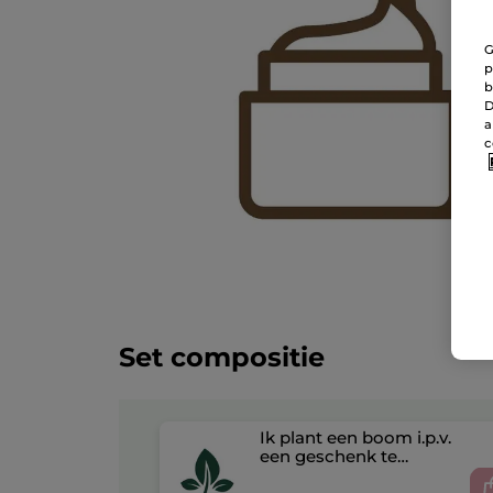
G
p
b
D
a
c
Set compositie
Ik plant een boom i.p.v.
een geschenk te
ontvangen