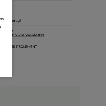
ng
ren.
 Geld terug!
n
ns
waarden
ALGEMENE VOORWAARDEN
es
ECENSIES REGLEMENT