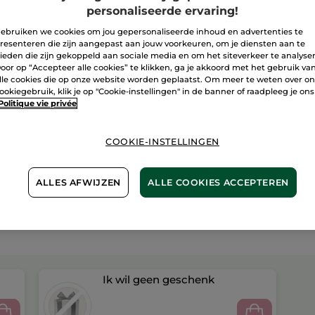
personaliseerde ervaring!
ebruiken we cookies om jou gepersonaliseerde inhoud en advertenties te
Veilige betali
resenteren die zijn aangepast aan jouw voorkeuren, om je diensten aan te
ieden die zijn gekoppeld aan sociale media en om het siteverkeer te analyse
Niet tevreden?
oor op “Accepteer alle cookies” te klikken, ga je akkoord met het gebruik va
lle cookies die op onze website worden geplaatst. Om meer te weten over o
Algemene Voor
ookiegebruik, klik je op "Cookie-instellingen" in de banner of raadpleeg je ons
LEES HIER DE 
Politique vie privée
Klantenrecensi
LEES KLANTENR
COOKIE-INSTELLINGEN
ALLES AFWIJZEN
ALLE COOKIES ACCEPTEREN
Ik wil geen geschenk