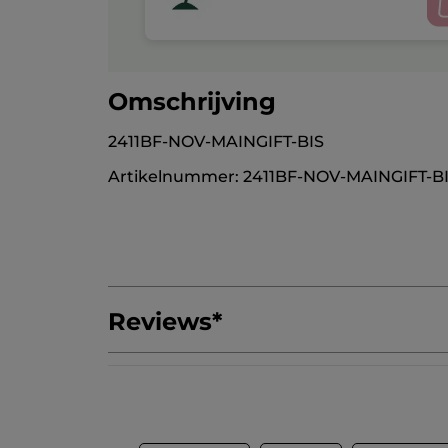
Omschrijving
2411BF-NOV-MAINGIFT-BIS
Artikelnummer: 2411BF-NOV-MAINGIFT-B
Reviews
*
Geef als eerste je mening via een review
Geen
scorewaarde
★★★★★
★★★★★
Geen
beoordelingswaarde
REVIEW TOEVOEGEN
voor