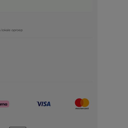
g
js lokale oproep