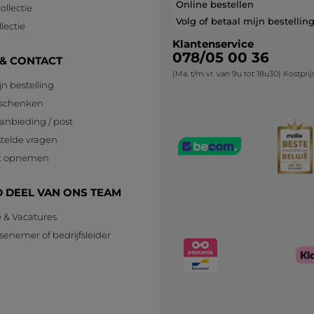
Online bestellen
ollectie
Volg of betaal mijn bestellin
lectie
Klantenservice
078/05 00 36
 & CONTACT
(Ma. t/m vr. van 9u tot 18u30) Kostpri
jn bestelling
eschenken
anbieding / post
telde vragen
t opnemen
 DEEL VAN ONS TEAM
e & Vacatures
senemer of bedrijfsleider
n