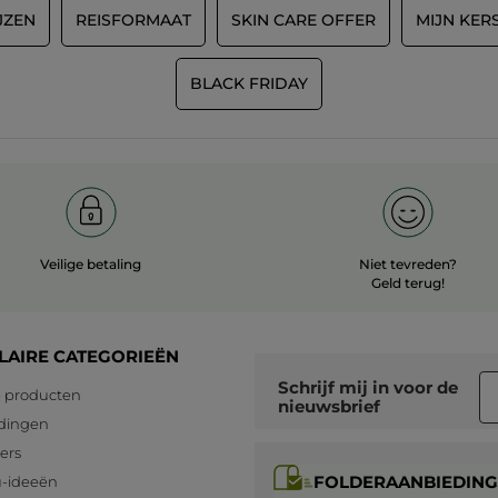
JZEN
REISFORMAAT
SKIN CARE OFFER
MIJN KER
BLACK FRIDAY
Veilige betaling
Niet tevreden?
Geld terug!
LAIRE CATEGORIEËN
Schrijf mij in voor
de
 producten
nieuwsbrief
dingen
lers
FOLDERAANBIEDING
-ideeën