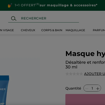
(3)
1+1 OFFERT
sur maquillage & accessoires*
IN VISAGE
CHEVEUX
CORPS & BAIN
MAQUILLAGE
PARFU
Masque hy
Désaltère et renfo
30 ml
AJOUTER U
★★★★★
★★★★★
Aucune
valeur
de
Quantité
notation
pour
Masque
hydro-
repulpant