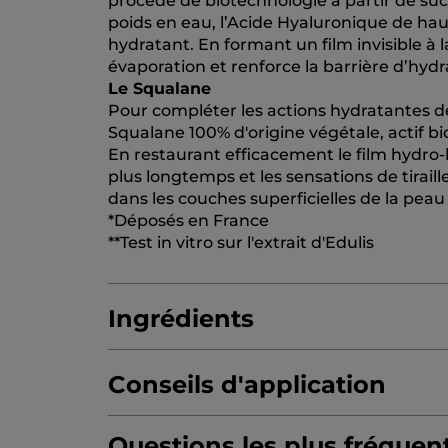
procédé de biotechnologie à partir de sucr
poids en eau, l’Acide Hyaluronique de hau
hydratant. En formant un film invisible à l
évaporation et renforce la barrière d’hydr
Le Squalane
Pour compléter les actions hydratantes de 
Squalane 100% d'origine végétale, actif b
En restaurant efficacement le film hydro-l
plus longtemps et les sensations de tirail
dans les couches superficielles de la pe
*Déposés en France
**Test in vitro sur l'extrait d'Edulis
Ingrédients
Conseils d'application
AQUA/WATER/EAU
GLYCERIN
HYDROXY
SQUALANE
Questions les plus fréquen
ANTHEMIS NOBILIS FLOWE