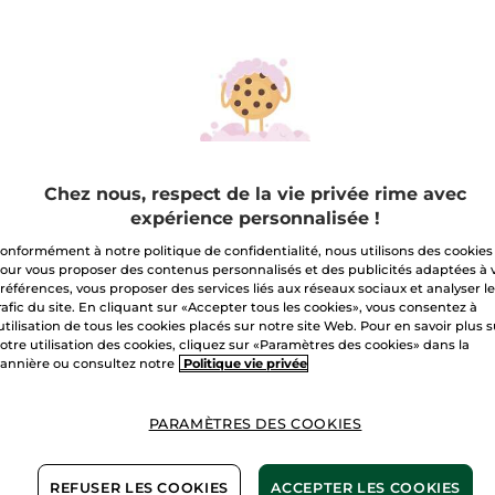
Paiement sécu
Satisfait ou r
Conditions géné
VOIR LES CONDI
Chez nous, respect de la vie privée rime avec
expérience personnalisée !
Avis clients
VOIR LA POLITIQ
onformément à notre politique de confidentialité, nous utilisons des cookies
our vous proposer des contenus personnalisés et des publicités adaptées à 
références, vous proposer des services liés aux réseaux sociaux et analyser l
rafic du site. En cliquant sur «Accepter tous les cookies», vous consentez à
'utilisation de tous les cookies placés sur notre site Web. Pour en savoir plus 
otre utilisation des cookies, cliquez sur «Paramètres des cookies» dans la
annière ou consultez notre
Politique vie privée
D’ingrédients
PARAMÈTRES DES COOKIES
d’origine naturelle
REFUSER LES COOKIES
ACCEPTER LES COOKIES