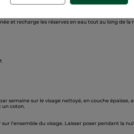
2 en 1 : masque et soin de nuit.
pour une peau hydratée et éclatante.
utanée et recharge les réserves en eau tout au long de la
t
 par semaine sur le visage nettoyé, en couche épaisse, en
c un coton.
ir sur l’ensemble du visage. Laisser poser pendant la nuit