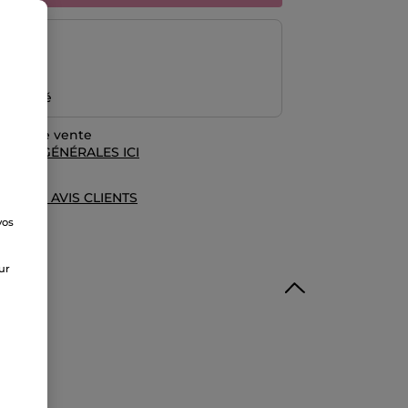
risé
emboursé
rales de vente
TIONS GÉNÉRALES ICI
UE DES AVIS CLIENTS
vos
e
sur