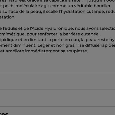
es naturels. Grâce à sa capacité à retenir jusqu’à 1 000
t poids moléculaire agit comme un véritable bouclier
a surface de la peau, il scelle l’hydratation cutanée, réd
atation.
l'Edulis et de l'Acide Hyaluronique, nous avons sélecti
iomimétique, pour renforcer la barrière cutanée.
ipidique et en limitant la perte en eau, la peau reste h
lement diminuent. Léger et non gras, il se diffuse rapi
au et améliore immédiatement sa souplesse.
ETHYL ACRYLATE/SODIUM ACRYLOYLDIMETHYL TAU
tes
R WATER
BUTYROSPERMUM PARKII (SHEA) BUTTER
C