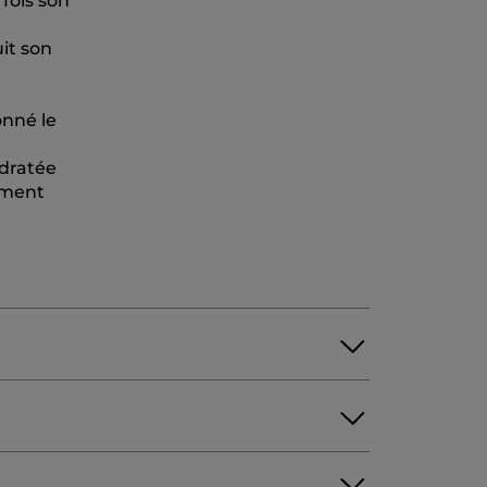
 fois son
uit son
onné le
ydratée
dement
RATE COPOLYMER
BUTYLENE GLYCOL.
ARPOBROTUS EDULIS EXTRACT