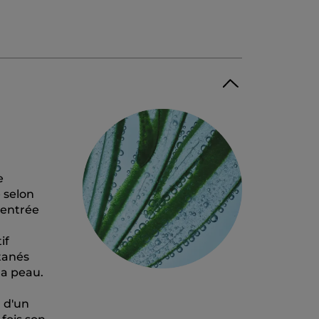
e
 selon
centrée
if
utanés
la peau.
u d'un