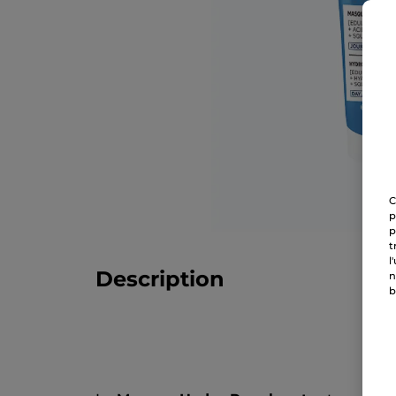
C
p
p
t
l
Description
n
b