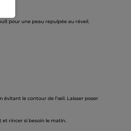
 nuit pour une peau repulpée au réveil.
 évitant le contour de l’œil. Laisser poser
 et rincer si besoin le matin.