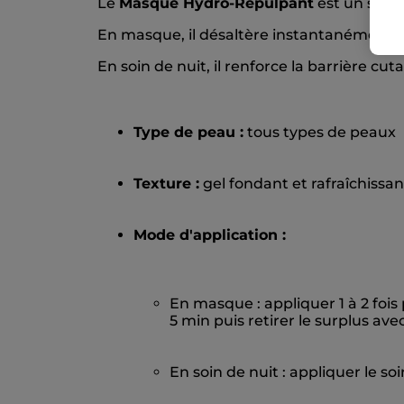
Le
Masque Hydro-Repulpant
est un soin 
En masque, il désaltère instantanément 
En soin de nuit, il renforce la barrière c
Type de peau :
tous types de peaux
Texture :
gel fondant et rafraîchissan
Mode d'application :
En masque : appliquer 1 à 2 fois
5 min puis retirer le surplus ave
En soin de nuit : appliquer le so