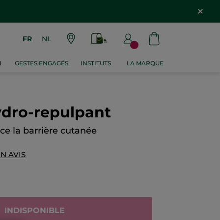
FR
NL
M
GESTES ENGAGÉS
INSTITUTS
LA MARQUE
dro-repulpant
rce la barrière cutanée
N AVIS
INDISPONIBLE