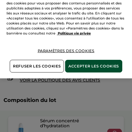
des cookies pour vous proposer des contenus personnalisés et des
AJOUTER AU PANIER
publicités adaptées à vos préférences, vous proposer des services
liés aux réseaux sociaux et analyser le trafic du site. En cliquant sur
«Accepter tous les cookies», vous consentez à l'utilisation de tous les
cookies placés sur notre site Web. Pour en savoir plus sur notre
utilisation des cookies, cliquez sur «Paramètres des cookies» dans la
Livraison à partir du
12/08
bannière ou consultez notre
Politique vie privée
Paiement sécurisé
Satisfait ou remboursé
PARAMÈTRES DES COOKIES
Conditions générales de vente
VOIR LES CONDITIONS GÉNÉRALES ICI
REFUSER LES COOKIES
ACCEPTER LES COOKIES
Avis clients
VOIR LA POLITIQUE DES AVIS CLIENTS
Composition du lot
Sérum concentré
d’hydratation