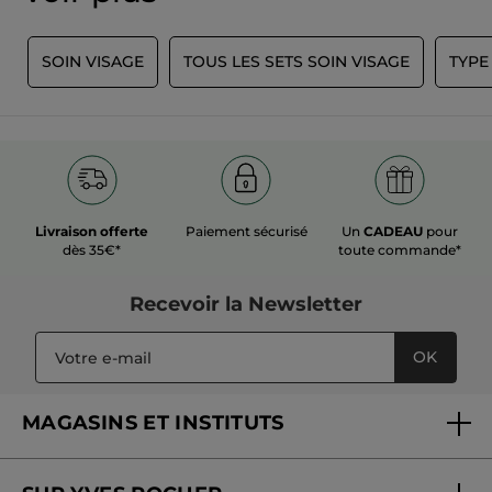
E
SOIN VISAGE
TOUS LES SETS SOIN VISAGE
TYPE
Livraison offerte
Paiement sécurisé
Un
CADEAU
pour
dès 35€*
toute commande*
Recevoir
la Newsletter
OK
MAGASINS ET INSTITUTS
Trouver un magasin ou institut