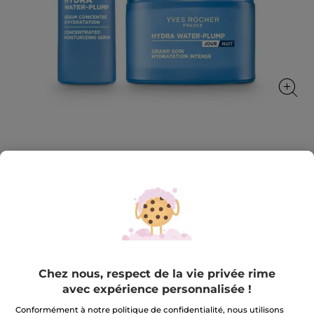
Set Hydra
L’hydratation experte pour une peau repulpée jour
après jour
★★★★★
★★★★★
AJOUTER UN AVIS
Aucune
valeur
29,99 €
53,80 €
-44%
de
notation
Chez nous, respect de la vie privée rime
pour
Quantité
avec expérience personnalisée !
Set
Hydra
Conformément à notre politique de confidentialité, nous utilisons