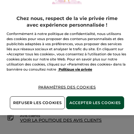
Lire
les
Quantité
avis
sur
Grand
Chez nous, respect de la vie privée rime
Soin
avec expérience personnalisée !
Hydratation
AJOUTER AU PANIER
Intense
-
Conformément à notre politique de confidentialité, nous utilisons
Jour
des cookies pour vous proposer des contenus personnalisés et des
et
publicités adaptées à vos préférences, vous proposer des services
Nuit
Livraison à partir du
12/08
liés aux réseaux sociaux et analyser le trafic du site. En cliquant sur
«Accepter tous les cookies», vous consentez à l'utilisation de tous les
Paiement sécurisé
cookies placés sur notre site Web. Pour en savoir plus sur notre
utilisation des cookies, cliquez sur «Paramètres des cookies» dans la
Satisfait ou remboursé
bannière ou consultez notre
Politique vie privée
Les promotions initiées par Yves Rocher sont des
comparaisons de prix. Ils sont calculés par
PARAMÈTRES DES COOKIES
comparaison avec les prix tarif du
feuillet tarif
Conditions générales de vente
REFUSER LES COOKIES
ACCEPTER LES COOKIES
VOIR LES CONDITIONS GÉNÉRALES ICI
Avis clients
VOIR LA POLITIQUE DES AVIS CLIENTS