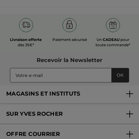
Livraison offerte
Paiement sécurisé
Un
CADEAU
pour
dès 35€*
toute commande*
Recevoir
la Newsletter
OK
MAGASINS ET INSTITUTS
Trouver un magasin ou institut
SUR YVES ROCHER
Soins en institut
Qui sommes-nous
Carte fidélité magasin
OFFRE COURRIER
Nos engagements