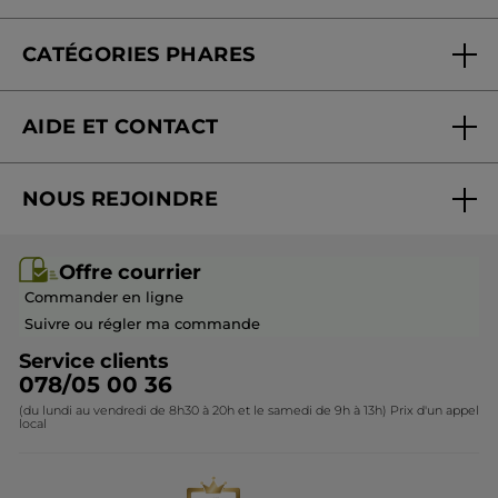
Offre courrier
Fondation Yves Rocher
CATÉGORIES PHARES
Blog Act Beautiful
Nouveautés
AIDE ET CONTACT
Promotions
Suivre ma commande
Best-sellers
NOUS REJOINDRE
Mes cadeaux
Idées cadeaux
Rejoindre nos équipes
Offre courrier / dépliant
Collection Monoï
Offre courrier
Devenir franchisé ou gérant
Questions & Réponses
Collection de Noël
Commander en ligne
Contactez-nous
Suivre ou régler ma commande
Service clients
078/05 00 36
(du lundi au vendredi de 8h30 à 20h et le samedi de 9h à 13h) Prix d'un appel
local