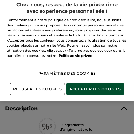
avis
Chez nous, respect de la vie privée rime
sur
Masque
avec expérience personnalisée !
Hydro-
AJOUTER AU PANIER
Repulpant
Conformément à notre politique de confidentialité, nous utilisons
des cookies pour vous proposer des contenus personnalisés et des
publicités adaptées à vos préférences, vous proposer des services
liés aux réseaux sociaux et analyser le trafic du site. En cliquant sur
Livraison à partir du
12/08
«Accepter tous les cookies», vous consentez à l'utilisation de tous les
cookies placés sur notre site Web. Pour en savoir plus sur notre
Paiement sécurisé
utilisation des cookies, cliquez sur «Paramètres des cookies» dans la
bannière ou consultez notre
Politique vie privée
Satisfait ou remboursé
Conditions générales de vente
PARAMÈTRES DES COOKIES
VOIR LES CONDITIONS GÉNÉRALES ICI
Avis clients
REFUSER LES COOKIES
ACCEPTER LES COOKIES
VOIR LA POLITIQUE DES AVIS CLIENTS
Description
D’ingrédients
d’origine naturelle