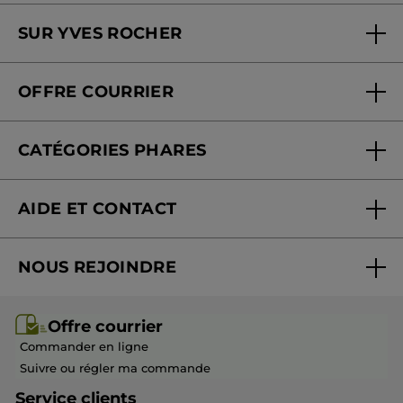
Trouver un magasin ou institut
SUR YVES ROCHER
Soins en institut
Qui sommes-nous
Carte fidélité magasin
OFFRE COURRIER
Nos engagements
Offre courrier
Fondation Yves Rocher
CATÉGORIES PHARES
Blog Act Beautiful
Nouveautés
AIDE ET CONTACT
Promotions
Suivre ma commande
Best-sellers
NOUS REJOINDRE
Mes cadeaux
Idées cadeaux
Rejoindre nos équipes
Offre courrier / dépliant
Collection Monoï
Offre courrier
Devenir franchisé ou gérant
Questions & Réponses
Collection de Noël
Commander en ligne
Contactez-nous
Suivre ou régler ma commande
Service clients