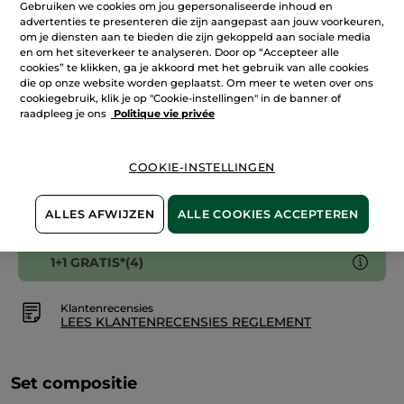
Gebruiken we cookies om jou gepersonaliseerde inhoud en
200
ml
advertenties te presenteren die zijn aangepast aan jouw voorkeuren,
IN WINKELMANDJE
om je diensten aan te bieden die zijn gekoppeld aan sociale media
en om het siteverkeer te analyseren. Door op “Accepteer alle
cookies” te klikken, ga je akkoord met het gebruik van alle cookies
die op onze website worden geplaatst. Om meer te weten over ons
cookiegebruik, klik je op "Cookie-instellingen" in de banner of
Bezorging vanaf
12/08
raadpleeg je ons
Politique vie privée
Veilige betaling
Niet tevreden? Geld terug!
COOKIE-INSTELLINGEN
Algemene Voorwaarden
LEES HIER DE ALGEMENE VOORWAARDEN
ALLES AFWIJZEN
ALLE COOKIES ACCEPTEREN
1+1 GRATIS*(4)
Klantenrecensies
LEES KLANTENRECENSIES REGLEMENT
Set compositie