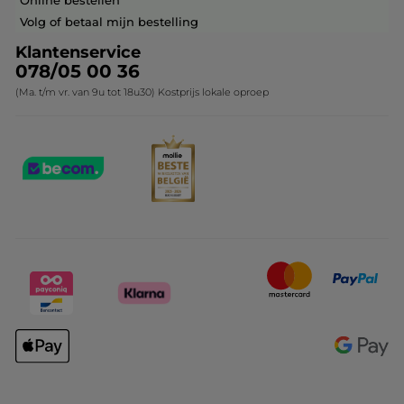
Online bestellen
Contact opnemen
Volg of betaal mijn bestelling
Klantenservice
078/05 00 36
(Ma. t/m vr. van 9u tot 18u30) Kostprijs lokale oproep