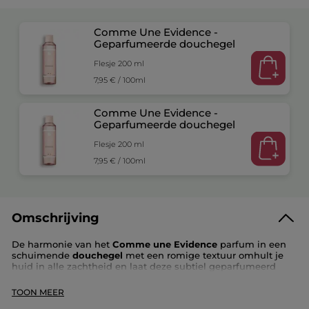
Comme Une Evidence -
Geparfumeerde douchegel
Flesje 200 ml
7,95 € / 100ml
Comme Une Evidence -
Geparfumeerde douchegel
Flesje 200 ml
7,95 € / 100ml
Omschrijving
De harmonie van het
Comme une Evidence
parfum in een
schuimende
douchegel
met een romige textuur omhult je
huid in alle zachtheid en laat deze subtiel geparfumeerd
achter. Een ideaal gebaar om de geur van deze tijdloze
bloemige chypre te verlengen.
TOON MEER