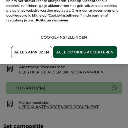
en om het siteverkeer te analyseren. Door op “Accepteer alle
1+1
cookies” te klikken, ga je akkoord met het gebruik van alle cookies
Comme
die op onze website worden geplaatst. Om meer te weten over ons
Une
Evidence
cookiegebruik, klik je op "Cookie-instellingen" in de banner of
IN WINKELMANDJE
Intense
raadpleeg je ons
Politique vie privée
-
Eau
de
Parfum
Bezorging vanaf
11/08
COOKIE-INSTELLINGEN
Veilige betaling
ALLES AFWIJZEN
ALLE COOKIES ACCEPTEREN
Niet tevreden? Geld terug!
Algemene Voorwaarden
LEES HIER DE ALGEMENE VOORWAARDEN
1+1 GRATIS*(4)
Klantenrecensies
LEES KLANTENRECENSIES REGLEMENT
Set compositie