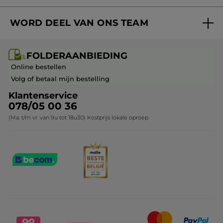
Volg mijn bestelling
Bestsellers
WORD DEEL VAN ONS TEAM
Mijn geschenken
Cadeau-ideeën
Carrière & Vacatures
Folderaanbieding / post
Monoï collectie
FOLDERAANBIEDING
Franchisenemer of bedrijfsleider worden
Veelgestelde vragen
Kerstcollectie
Online bestellen
Contact opnemen
Volg of betaal mijn bestelling
Klantenservice
078/05 00 36
(Ma. t/m vr. van 9u tot 18u30) Kostprijs lokale oproep