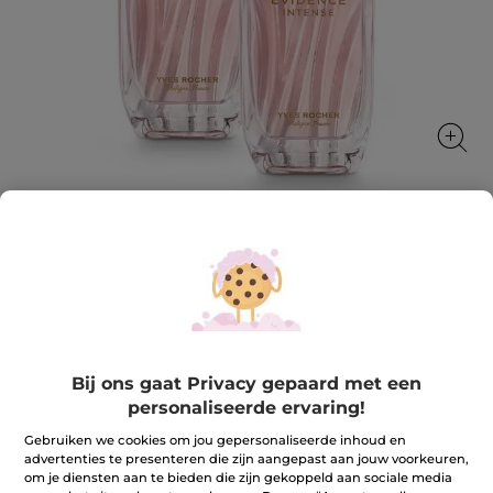
1+1 Comme Une Evidence Intense -
Eau de Parfum
Bedwelmende roos gesublimeerd door de weelderige
Jasmijn Grandiflorum
★★★★★
★★★★★
Bij ons gaat Privacy gepaard met een
5.0
(1)
REVIEW TOEVOEGEN
personaliseerde ervaring!
5
van
53,90 €
107,80 €
de
Gebruiken we cookies om jou gepersonaliseerde inhoud en
5
advertenties te presenteren die zijn aangepast aan jouw voorkeuren,
sterren.
om je diensten aan te bieden die zijn gekoppeld aan sociale media
Lees
Aantal
reviews.