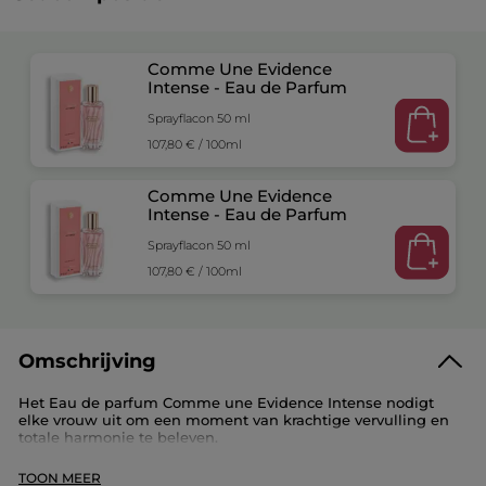
Comme Une Evidence
Intense - Eau de Parfum
Sprayflacon 50 ml
107,80 € / 100ml
Comme Une Evidence
Intense - Eau de Parfum
Sprayflacon 50 ml
107,80 € / 100ml
Omschrijving
Het Eau de parfum Comme une Evidence Intense nodigt
elke vrouw uit om een moment van krachtige vervulling en
totale harmonie te beleven.
Een sensueel en intens chypreparfum. Bedwelmende
Damascusroos en de weelderige noten van Jasmijn
TOON MEER