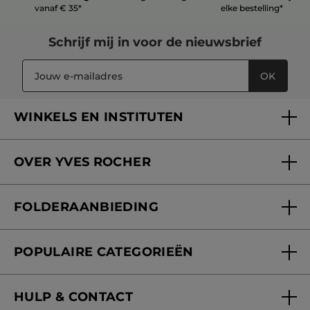
vanaf € 35*
elke bestelling*
Schrijf mij in voor
de nieuwsbrief
OK
WINKELS EN INSTITUTEN
Een winkel of instituut vinden
OVER YVES ROCHER
Verzorging in onze Schoonheidsinstituten
Wie zijn we
Mijn klantenkaart
FOLDERAANBIEDING
Onze beloften
Folderaanbieding
Fondation Yves Rocher
POPULAIRE CATEGORIEËN
Blog Act Beautiful
Nieuwe producten
HULP & CONTACT
Aanbiedingen