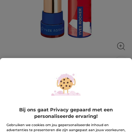
Rouge Elixir Satijn 21. Mûre sauvage
Rouge Elixir Satin, een intens gepigmenteerde lipstick
die aangenaam aanvoelt en de lippen verzorgt.
3.7 g
★★★★★
★★★★★
Bij ons gaat Privacy gepaard met een
4.0
(309)
REVIEW TOEVOEGEN
personaliseerde ervaring!
4
van
23,90 €
de
Gebruiken we cookies om jou gepersonaliseerde inhoud en
5
advertenties te presenteren die zijn aangepast aan jouw voorkeuren,
sterren.