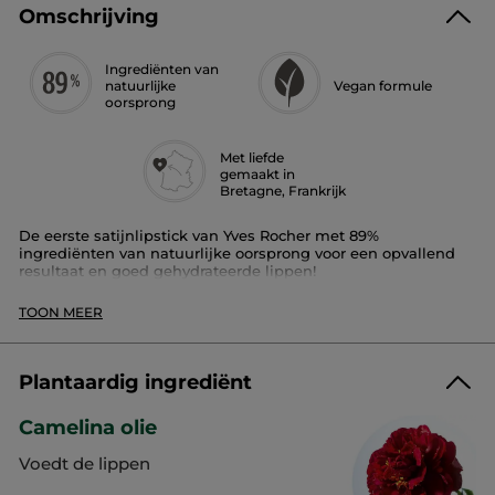
Omschrijving
Ingrediënten van
natuurlijke
Vegan formule
oorsprong
Met liefde
gemaakt in
Bretagne, Frankrijk
De eerste satijnlipstick van Yves Rocher met 89%
ingrediënten van natuurlijke oorsprong voor een opvallend
resultaat en goed gehydrateerde lippen!
Beschikbaar in 24 tinten.
TOON MEER
Pluspunt:
de rijke en crèmige formule met cameliaolie is intens
Plantaardig ingrediënt
gepigmenteerd. Ze verzorgt, hydrateert en voedt de lippen.
Camelina olie
Rouge Elixir Satin dekt in een laagje, voedt en hydrateert, en
staat urenlang garant voor een aangenaam en zacht gevoel
Voedt de lippen
van comfort.