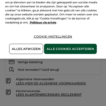
om je diensten aan te bieden die zijn gekoppeld aan sociale media
Lees
+22
reviews.
en om het siteverkeer te analyseren. Door op “Accepteer alle
Rouge
cookies” te klikken, ga je akkoord met het gebruik van alle cookies
21. Mûre sauvage
Elixir
die op onze website worden geplaatst. Om meer te weten over ons
Satijn
01.
cookiegebruik, klik je op "Cookie-instellingen" in de banner of
Aantal
Rosé
raadpleeg je ons
Politique vie privée
romantique
COOKIE-INSTELLINGEN
IN WINKELMANDJE
ALLES AFWIJZEN
ALLE COOKIES ACCEPTEREN
Bezorging vanaf
12/08
Veilige betaling
Niet tevreden? Geld terug!
Algemene Voorwaarden
LEES HIER DE ALGEMENE VOORWAARDEN
Klantenrecensies
LEES KLANTENRECENSIES REGLEMENT