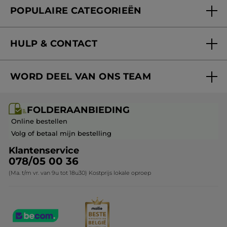
POPULAIRE CATEGORIEËN
Blog Act Beautiful
Nieuwe producten
HULP & CONTACT
Aanbiedingen
Volg mijn bestelling
Bestsellers
WORD DEEL VAN ONS TEAM
Mijn geschenken
Cadeau-ideeën
Carrière & Vacatures
Folderaanbieding / post
Monoï collectie
FOLDERAANBIEDING
Franchisenemer of bedrijfsleider worden
Veelgestelde vragen
Kerstcollectie
Online bestellen
Contact opnemen
Volg of betaal mijn bestelling
Klantenservice
078/05 00 36
(Ma. t/m vr. van 9u tot 18u30) Kostprijs lokale oproep