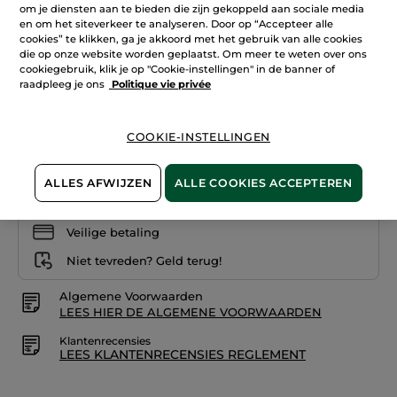
om je diensten aan te bieden die zijn gekoppeld aan sociale media
Lees
+22
reviews.
en om het siteverkeer te analyseren. Door op “Accepteer alle
Rouge
cookies” te klikken, ga je akkoord met het gebruik van alle cookies
22. Raisin généreux
Elixir
die op onze website worden geplaatst. Om meer te weten over ons
Satijn
01.
cookiegebruik, klik je op "Cookie-instellingen" in de banner of
Aantal
Rosé
raadpleeg je ons
Politique vie privée
romantique
COOKIE-INSTELLINGEN
IN WINKELMANDJE
ALLES AFWIJZEN
ALLE COOKIES ACCEPTEREN
Bezorging vanaf
11/08
Veilige betaling
Niet tevreden? Geld terug!
Algemene Voorwaarden
LEES HIER DE ALGEMENE VOORWAARDEN
Klantenrecensies
LEES KLANTENRECENSIES REGLEMENT