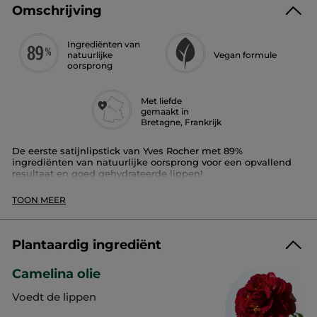
Omschrijving
Ingrediënten van
natuurlijke
Vegan formule
oorsprong
Met liefde
gemaakt in
Bretagne, Frankrijk
De eerste satijnlipstick van Yves Rocher met 89%
ingrediënten van natuurlijke oorsprong voor een opvallend
resultaat en goed gehydrateerde lippen!
Beschikbaar in 24 tinten.
TOON MEER
Pluspunt:
de rijke en crèmige formule met cameliaolie is intens
Plantaardig ingrediënt
gepigmenteerd. Ze verzorgt, hydrateert en voedt de lippen.
Camelina olie
Rouge Elixir Satin dekt in een laagje, voedt en hydrateert, en
staat urenlang garant voor een aangenaam en zacht gevoel
Voedt de lippen
van comfort.