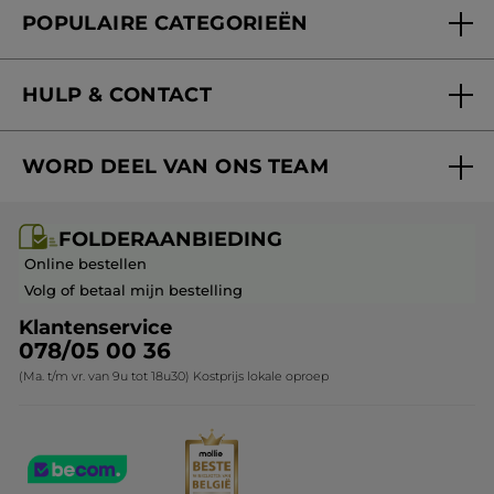
POPULAIRE CATEGORIEËN
Blog Act Beautiful
Nieuwe producten
HULP & CONTACT
Aanbiedingen
Volg mijn bestelling
Bestsellers
WORD DEEL VAN ONS TEAM
Mijn geschenken
Cadeau-ideeën
Carrière & Vacatures
Folderaanbieding / post
Monoï collectie
FOLDERAANBIEDING
Franchisenemer of bedrijfsleider worden
Veelgestelde vragen
Kerstcollectie
Online bestellen
Contact opnemen
Volg of betaal mijn bestelling
Klantenservice
078/05 00 36
(Ma. t/m vr. van 9u tot 18u30) Kostprijs lokale oproep