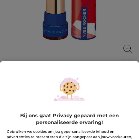
Rouge Elixir Satijn 22. Raisin généreux
Rouge Elixir Satin, een intens gepigmenteerde lipstick
die aangenaam aanvoelt en de lippen verzorgt.
3.7 g
★★★★★
★★★★★
Bij ons gaat Privacy gepaard met een
4.0
(309)
REVIEW TOEVOEGEN
personaliseerde ervaring!
4
van
23,90 €
de
Gebruiken we cookies om jou gepersonaliseerde inhoud en
5
advertenties te presenteren die zijn aangepast aan jouw voorkeuren,
sterren.