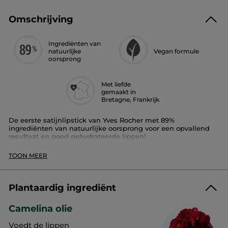
Omschrijving
Ingrediënten van
natuurlijke
Vegan formule
oorsprong
Met liefde
gemaakt in
Bretagne, Frankrijk
De eerste satijnlipstick van Yves Rocher met 89%
ingrediënten van natuurlijke oorsprong voor een opvallend
resultaat en goed gehydrateerde lippen!
Beschikbaar in 24 tinten.
TOON MEER
Pluspunt:
de rijke en crèmige formule met cameliaolie is intens
Plantaardig ingrediënt
gepigmenteerd. Ze verzorgt, hydrateert en voedt de lippen.
Camelina olie
Rouge Elixir Satin dekt in een laagje, voedt en hydrateert, en
staat urenlang garant voor een aangenaam en zacht gevoel
Voedt de lippen
van comfort.