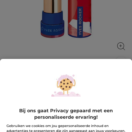
Rouge Elixir Satijn 19. Lavande
rêveuse
Rouge Elixir Satin, een intens gepigmenteerde lipstick
die aangenaam aanvoelt en de lippen verzorgt.
3.7 g
Bij ons gaat Privacy gepaard met een
★★★★★
★★★★★
4.0
personaliseerde ervaring!
(309)
REVIEW TOEVOEGEN
4
Gebruiken we cookies om jou gepersonaliseerde inhoud en
van
23,90 €
de
advertenties te presenteren die zijn aangepast aan jouw voorkeuren,