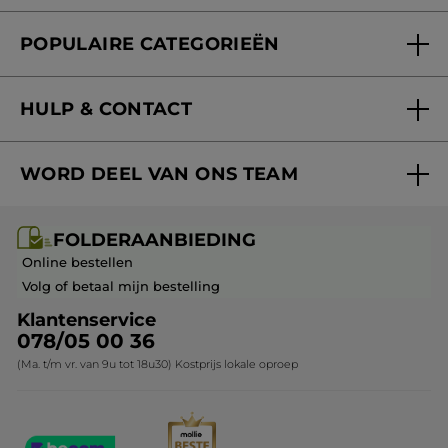
Folderaanbieding
Fondation Yves Rocher
POPULAIRE CATEGORIEËN
Blog Act Beautiful
Nieuwe producten
HULP & CONTACT
Aanbiedingen
Volg mijn bestelling
Bestsellers
WORD DEEL VAN ONS TEAM
Mijn geschenken
Cadeau-ideeën
Carrière & Vacatures
Folderaanbieding / post
Monoï collectie
FOLDERAANBIEDING
Franchisenemer of bedrijfsleider worden
Veelgestelde vragen
Kerstcollectie
Online bestellen
Contact opnemen
Volg of betaal mijn bestelling
Klantenservice
078/05 00 36
(Ma. t/m vr. van 9u tot 18u30) Kostprijs lokale oproep