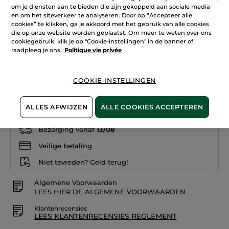
5
om je diensten aan te bieden die zijn gekoppeld aan sociale media
sterren.
en om het siteverkeer te analyseren. Door op “Accepteer alle
Lees
+22
cookies” te klikken, ga je akkoord met het gebruik van alle cookies
reviews.
Rouge
die op onze website worden geplaatst. Om meer te weten over ons
19. Lavande rêveuse
Elixir
cookiegebruik, klik je op "Cookie-instellingen" in de banner of
Satijn
raadpleeg je ons
Politique vie privée
01.
Aantal
Rosé
romantique
COOKIE-INSTELLINGEN
IN WINKELMANDJE
ALLES AFWIJZEN
ALLE COOKIES ACCEPTEREN
Bezorging vanaf
13/08
Veilige betaling
Niet tevreden? Geld terug!
Algemene Voorwaarden
LEES HIER DE ALGEMENE VOORWAARDEN
Klantenrecensies
LEES KLANTENRECENSIES REGLEMENT