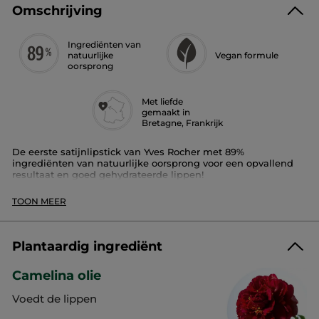
Omschrijving
Ingrediënten van
natuurlijke
Vegan formule
oorsprong
Met liefde
gemaakt in
Bretagne, Frankrijk
De eerste satijnlipstick van Yves Rocher met 89%
ingrediënten van natuurlijke oorsprong voor een opvallend
resultaat en goed gehydrateerde lippen!
Beschikbaar in 24 tinten.
TOON MEER
Pluspunt:
de rijke en crèmige formule met cameliaolie is intens
Plantaardig ingrediënt
gepigmenteerd. Ze verzorgt, hydrateert en voedt de lippen.
Camelina olie
Rouge Elixir Satin dekt in een laagje, voedt en hydrateert, en
staat urenlang garant voor een aangenaam en zacht gevoel
Voedt de lippen
van comfort.