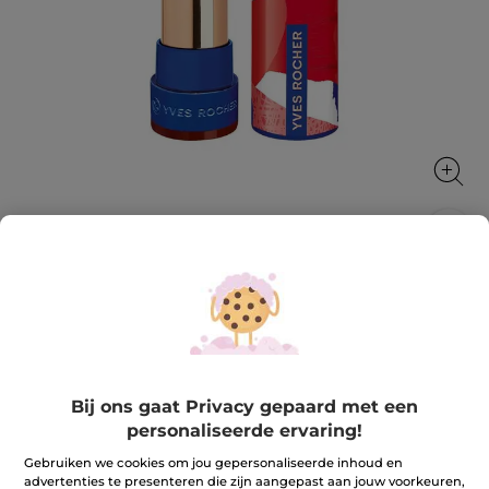
Rouge Elixir Satijn 08. Brun envoûtant
Rouge Elixir Satin, een intens gepigmenteerde lipstick
die aangenaam aanvoelt en de lippen verzorgt.
3.7 g
★★★★★
★★★★★
Bij ons gaat Privacy gepaard met een
4.0
(309)
REVIEW TOEVOEGEN
personaliseerde ervaring!
4
van
23,90 €
de
Gebruiken we cookies om jou gepersonaliseerde inhoud en
5
advertenties te presenteren die zijn aangepast aan jouw voorkeuren,
sterren.