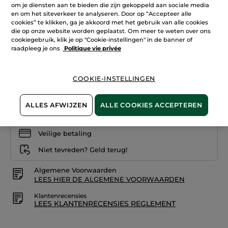
om je diensten aan te bieden die zijn gekoppeld aan sociale media
Lees
+22
reviews.
en om het siteverkeer te analyseren. Door op “Accepteer alle
Rouge
cookies” te klikken, ga je akkoord met het gebruik van alle cookies
08. Brun envoûtant
Elixir
die op onze website worden geplaatst. Om meer te weten over ons
Satijn
01.
cookiegebruik, klik je op "Cookie-instellingen" in de banner of
Aantal
Rosé
raadpleeg je ons
Politique vie privée
romantique
COOKIE-INSTELLINGEN
IN WINKELMANDJE
ALLES AFWIJZEN
ALLE COOKIES ACCEPTEREN
Bezorging vanaf
12/08
Veilige betaling
Niet tevreden? Geld terug!
Algemene Voorwaarden
LEES HIER DE ALGEMENE VOORWAARDEN
Klantenrecensies
LEES KLANTENRECENSIES REGLEMENT