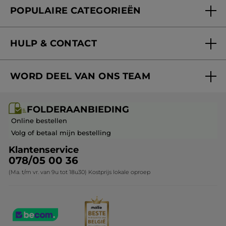
POPULAIRE CATEGORIEËN
Blog Act Beautiful
Nieuwe producten
HULP & CONTACT
Aanbiedingen
Volg mijn bestelling
Bestsellers
WORD DEEL VAN ONS TEAM
Mijn geschenken
Cadeau-ideeën
Carrière & Vacatures
Folderaanbieding / post
Monoï collectie
FOLDERAANBIEDING
Franchisenemer of bedrijfsleider worden
Veelgestelde vragen
Kerstcollectie
Online bestellen
Contact opnemen
Volg of betaal mijn bestelling
Klantenservice
078/05 00 36
(Ma. t/m vr. van 9u tot 18u30) Kostprijs lokale oproep