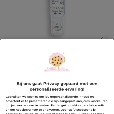
Oogroller stralend effect
Geeft de oogopslag een stralend effect en corrigeert
alle tekenen van veroudering
Bij ons gaat Privacy gepaard met een
15 ml
personaliseerde ervaring!
★★★★★
★★★★★
4.5
(398)
REVIEW TOEVOEGEN
Gebruiken we cookies om jou gepersonaliseerde inhoud en
4.5
advertenties te presenteren die zijn aangepast aan jouw voorkeuren,
van
46,90 €
om je diensten aan te bieden die zijn gekoppeld aan sociale media
de
en om het siteverkeer te analyseren. Door op “Accepteer alle
5
sterren.
cookies” te klikken, ga je akkoord met het gebruik van alle cookies