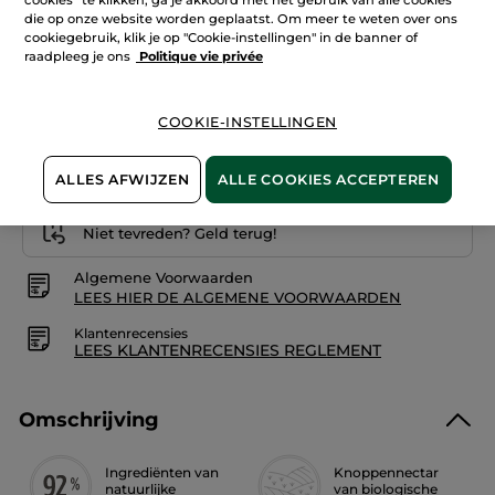
Aantal
Lees
die op onze website worden geplaatst. Om meer te weten over ons
reviews.
cookiegebruik, klik je op "Cookie-instellingen" in de banner of
Oogroller
raadpleeg je ons
Politique vie privée
stralend
effect
IN WINKELMANDJE
COOKIE-INSTELLINGEN
Bezorging vanaf
12/08
ALLES AFWIJZEN
ALLE COOKIES ACCEPTEREN
Veilige betaling
Niet tevreden? Geld terug!
Algemene Voorwaarden
LEES HIER DE ALGEMENE VOORWAARDEN
Klantenrecensies
LEES KLANTENRECENSIES REGLEMENT
Omschrijving
Ingrediënten van
Knoppennectar
natuurlijke
van biologische