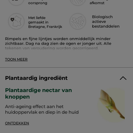
oorsprong
afkomst
Biologisch
Met liefde
actieve
gemaakt in
bestanddelen
Bretagne, Frankrijk
Rimpels en fijne lijntjes worden onmiddellijk minder
zichtbaar. Dag na dag zien de ogen er jonger uit. Alle
tekenen van veroudering worden gecorrigeerd.
+punt
: Dit product is het resultaat van 7 jaar onderzoek en 3
TOON MEER
(1)
patenten
. Bovendien werkt het diep in op de huid voor een
(2)
uitzonderlijke celregeneratie in maar liefst 72 uur
.
Gebruiksadvies
: Breng de frisse geltextuur 's ochtends en 's
Plantaardig ingrediënt
avonds aan op de oogcontouren.
Plantaardige nectar van
(1)
Geregistreerd in Frankrijk
knoppen
(2)
In vitro test
Anti-ageing effect aan het
Format :
Tube
huidoppervlak en diep in de huid
Artikelnummer: 39632
ONTDEKKEN