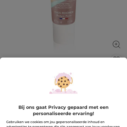
Poriënreducerende matterende
foundation
Egaliseert de teint, matteert en vermindert poriën
30 ml
★★★★★
★★★★★
Bij ons gaat Privacy gepaard met een
3.4
(143)
REVIEW TOEVOEGEN
personaliseerde ervaring!
3.4
van
22,90 €
de
Gebruiken we cookies om jou gepersonaliseerde inhoud en
5
advertenties te presenteren die zijn aangepast aan jouw voorkeuren,