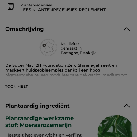
Klantenrecensies
LEES KLANTENRECENSIES REGLEMENT
Omschrijving
Met liefde
gemaakt in
Bretagne, Frankrijk
De Super Mat 12H Foundation Zero Shine egaliseert en
maskeert huidprobleempjes dankzij een hoog
pigmentgehalte, een moduleerbare dekkracht (medium tot
hoog) en een textuur die de hele dag blijft zitten.
De poeder van moerasrozemarijn matteert de huid en
TOON MEER
herstelt haar evenwicht. Zo kan de foundation het glimmen
van de huid iedere dag opnieuw verzachten. De vloeibare
crèmetextuur versmelt met de huid en voelt erg aangenaam
aan dankzij niet minder dan 86% verzorgende bestanddelen.
Plantaardig ingrediënt
Pluspunt:
Plantaardige werkzame
- blijft 16 uur zitten*
- niet-vette crèmetextuur
stof: Moerasrozemarijn
- niet comedogeen, niet occlusief.
- extract van poeder van moerasrozemarijn van 100%
Herstelt het evenwicht en verfijnt