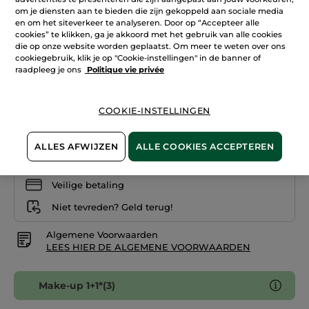
sterren.
om je diensten aan te bieden die zijn gekoppeld aan sociale media
Lees
+18
reviews.
en om het siteverkeer te analyseren. Door op “Accepteer alle
Poriënreducerende
cookies” te klikken, ga je akkoord met het gebruik van alle cookies
Beige 200
matterende
die op onze website worden geplaatst. Om meer te weten over ons
foundation
cookiegebruik, klik je op "Cookie-instellingen" in de banner of
Aantal
raadpleeg je ons
Politique vie privée
IN WINKELMANDJE
COOKIE-INSTELLINGEN
ALLES AFWIJZEN
ALLE COOKIES ACCEPTEREN
Bezorging vanaf
11/08
Veilige betaling
Niet tevreden? Geld terug!
Algemene Voorwaarden
LEES HIER DE ALGEMENE VOORWAARDEN
Make-up 1+1*(3)