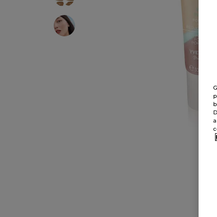
G
p
b
D
a
c