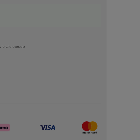
g
js lokale oproep