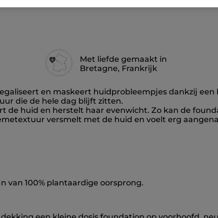
LEES KLANTENR
Met liefde gemaakt in
Bretagne, Frankrijk
 egaliseert en maskeert huidprobleempjes dankzij ee
r die de hele dag blijft zitten.
 de huid en herstelt haar evenwicht. Zo kan de found
èmetextuur versmelt met de huid en voelt erg aangen
jn van 100% plantaardige oorsprong.
ekking een kleine dosis foundation op voorhoofd, neu