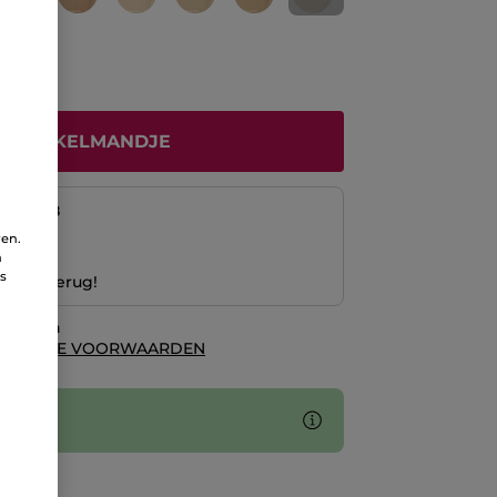
N WINKELMANDJE
naf
12/08
ren.
ng
n
ns
 Geld terug!
waarden
ALGEMENE VOORWAARDEN
es