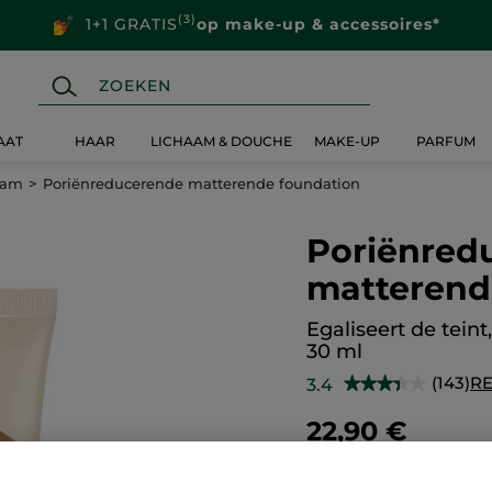
(3)
1+1 GRATIS
op make-up & accessoires*
AAT
HAAR
LICHAAM & DOUCHE
MAKE-UP
PARFUM
eam
Poriënreducerende matterende foundation
Poriënred
matterend
Egaliseert de tein
30 ml
(143)
R
3.4
★★★★★
★★★★★
3.4
van
22,90 €
de
5
sterren.
Lees
reviews.