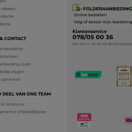
lers
Origineel gepost door yves-rocher.fr
FOLDERAANBIEDING
-ideeën
Online bestellen
ollectie
SC
·
5 maanden geleden
Volg of betaal mijn bestellin
lectie
Antwoord van yves-rocher.fr:
Klantenservice
078/05 00 36
Nous sommes navré que le Fond de
 & CONTACT
Teint Super Mat ne réponde pas à vos
(Ma. t/m vr. van 9u tot 18u30) Kostpri
jn bestelling
attentes de par la teinte malgré les
conseils apportés.
eschenken
Toutes vos remarques sont
anbieding / post
transmises à l'équipe concernée, qui
telde vragen
ne manquera pas d'en tenir compte.
A bientôt !
t opnemen
 DEEL VAN ONS TEAM
MEER
e & Vacatures
senemer of bedrijfsleider
n