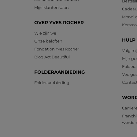
Bestsel
Mijn klantenkaart
Cadeau
Monoï c
OVER YVES ROCHER
Kerstcol
Wie zijn we
HULP
Onze beloften
Fondation Yves Rocher
Volg mi
Blog Act Beautiful
Mijn g
Foldera
FOLDERAANBIEDING
Veelges
Contac
Folderaanbieding
WORD
Carrièr
Franchi
worde