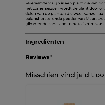
Moerasrozemarijn is een plant die van oo
het zomerseizoen wordt de plant door o
delen van de planten die weer vanzelf aa
balansherstellende poeder van Moerasroz
glimmende zones, het neutraliseren van 
Ingrediënten
Reviews
*
AQUA/WATER/EAU
ISODODECANE
SIL
PENTYLENE GLYCOL
MAGNESIUM SULF
3.4/5
(143 review)
★★★★★
★★★★★
Misschien vind je dit o
SOLUM DIATOMEAE/DIATOMACEOUS EAR
3.4
van
POTASSIUM SORBATE
MAGNESIUM OXI
GEEF JE MENING
.
de
DICAPRYLYL CARBONATE
GLYCERIN
TR
5
Met
sterren.
APHLOIA THEIFORMIS LEAF EXTRACT
H
Selecteer een lijn hieronder om reviews te filteren.
Lees
DIMETHICONE CROSSPOLYMER
SCUTEL
deze
reviews.
sterren
5
★
5
S
56
Poriënreducerende
LEDUM GROENLANDICUM EXTRACT
SO