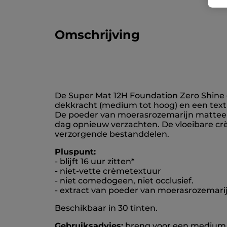
Omschrijving
De Super Mat 12H Foundation Zero Shine
dekkracht (medium tot hoog) en een textuu
De poeder van moerasrozemarijn matteert
dag opnieuw verzachten. De vloeibare cr
verzorgende bestanddelen.
Pluspunt:
- blijft 16 uur zitten*
- niet-vette crèmetextuur
- niet comedogeen, niet occlusief.
- extract van poeder van moerasrozemari
Beschikbaar in 30 tinten.
Gebruiksadvies:
breng voor een medium d