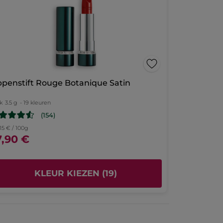
peau de bébé!
1 (TITANIUM DIOXIDE)
]
10564v0
MET GOOGLE VERTALEN
les
Beveelt dit product aan
Ja
Origineel gepost door yves-rocher.fr
ppenstift Rouge Botanique Satin
k
3.5 g
- 19 kleuren
(154)
15 € / 100g
7,90 €
KLEUR KIEZEN (19)