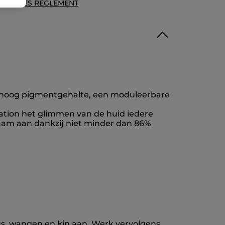
ECENSIES REGLEMENT
n hoog pigmentgehalte, een moduleerbare
ation het glimmen van de huid iedere
aam aan dankzij niet minder dan 86%
s, wangen en kin aan. Werk vervolgens