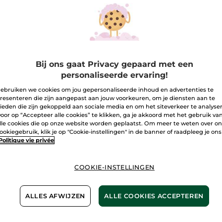
Poriënreducerende
matterende
Doré 275
foundation
Aantal
I
Bij ons gaat Privacy gepaard met een
personaliseerde ervaring!
ebruiken we cookies om jou gepersonaliseerde inhoud en advertenties te
Bezorging va
resenteren die zijn aangepast aan jouw voorkeuren, om je diensten aan te
ieden die zijn gekoppeld aan sociale media en om het siteverkeer te analyse
Veilige betali
oor op “Accepteer alle cookies” te klikken, ga je akkoord met het gebruik va
lle cookies die op onze website worden geplaatst. Om meer te weten over o
Niet tevreden?
ookiegebruik, klik je op "Cookie-instellingen" in de banner of raadpleeg je ons
Politique vie privée
Algemene Voor
LEES HIER DE 
COOKIE-INSTELLINGEN
Make-up 1+1*(3)
ALLES AFWIJZEN
ALLE COOKIES ACCEPTEREN
Klantenrecensi