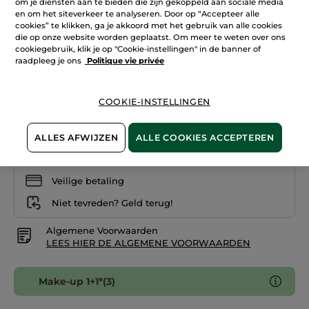
om je diensten aan te bieden die zijn gekoppeld aan sociale media
Lees
en om het siteverkeer te analyseren. Door op “Accepteer alle
reviews.
cookies” te klikken, ga je akkoord met het gebruik van alle cookies
Oogschaduwpalet
Gris Bleu
4
die op onze website worden geplaatst. Om meer te weten over ons
Tinten
cookiegebruik, klik je op "Cookie-instellingen" in de banner of
raadpleeg je ons
Politique vie privée
Aantal
COOKIE-INSTELLINGEN
IN WINKELMANDJE
ALLES AFWIJZEN
ALLE COOKIES ACCEPTEREN
Bezorging vanaf
12/08
Veilige betaling
Niet tevreden? Geld terug!
Algemene Voorwaarden
LEES HIER DE ALGEMENE VOORWAARDEN
Make-up 1+1*(3)