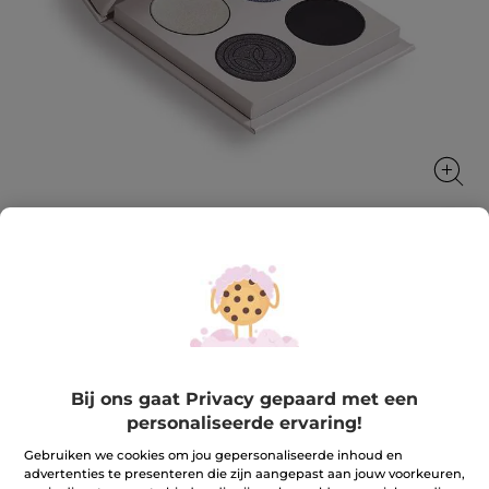
Oogschaduwpalet 4 Tinten
Alle kleurharmonieën van de natuur in een
hooggepigmenteerd oogschaduwpalet
5.9 g
Bij ons gaat Privacy gepaard met een
★★★★★
★★★★★
4.3
(82)
REVIEW TOEVOEGEN
personaliseerde ervaring!
4.3
van
27,90 €
Gebruiken we cookies om jou gepersonaliseerde inhoud en
de
5
advertenties te presenteren die zijn aangepast aan jouw voorkeuren,
sterren.