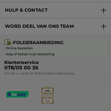
Nieuwe producten
HULP & CONTACT
Aanbiedingen
Volg mijn bestelling
Bestsellers
WORD DEEL VAN ONS TEAM
Mijn geschenken
Cadeau-ideeën
Carrière & Vacatures
Folderaanbieding / post
Monoï collectie
FOLDERAANBIEDING
Franchisenemer of bedrijfsleider worden
Veelgestelde vragen
Kerstcollectie
Online bestellen
Contact opnemen
Volg of betaal mijn bestelling
Klantenservice
078/05 00 36
(Ma. t/m vr. van 9u tot 18u30) Kostprijs lokale oproep