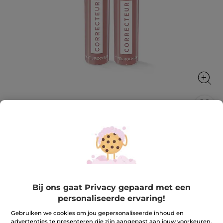
Camouflagestick
Corrigeert en egaliseert de hele dag lang
1.4 g
★★★★★
★★★★★
3.7
(114)
REVIEW TOEVOEGEN
Bij ons gaat Privacy gepaard met een
3.7
van
15,90 €
personaliseerde ervaring!
de
5
Gebruiken we cookies om jou gepersonaliseerde inhoud en
sterren.
Lees
+9
advertenties te presenteren die zijn aangepast aan jouw voorkeuren,