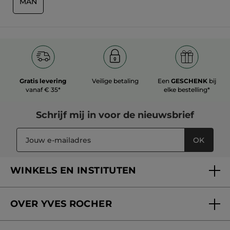
MAN
Origineel gepost door yves-rocher.fr
MEER
Gratis levering
Veilige betaling
Een
GESCHENK
bij
vanaf € 35*
elke bestelling*
Schrijf mij in voor
de nieuwsbrief
OK
WINKELS EN INSTITUTEN
Een winkel of instituut vinden
OVER YVES ROCHER
Verzorging in onze Schoonheidsinstituten
Wie zijn we
Mijn klantenkaart