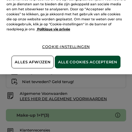
reviews.
om je diensten aan te bieden die zijn gekoppeld aan sociale media
Camouflagestick
en om het siteverkeer te analyseren. Door op “Accepteer alle
Rosé 100
cookies” te klikken, ga je akkoord met het gebruik van alle cookies
die op onze website worden geplaatst. Om meer te weten over ons
Aantal
cookiegebruik, klik je op "Cookie-instellingen" in de banner of
raadpleeg je ons
Politique vie privée
IN WINKELMANDJE
COOKIE-INSTELLINGEN
ALLES AFWIJZEN
ALLE COOKIES ACCEPTEREN
Bezorging vanaf
14/08
Veilige betaling
Niet tevreden? Geld terug!
Algemene Voorwaarden
LEES HIER DE ALGEMENE VOORWAARDEN
Make-up 1+1*(3)
Klantenrecensies