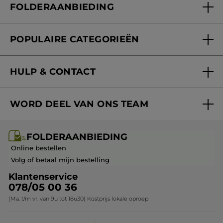
FOLDERAANBIEDING
Onze beloften
Folderaanbieding
Fondation Yves Rocher
POPULAIRE CATEGORIEËN
Blog Act Beautiful
Nieuwe producten
HULP & CONTACT
Aanbiedingen
Volg mijn bestelling
Bestsellers
WORD DEEL VAN ONS TEAM
Mijn geschenken
Cadeau-ideeën
Carrière & Vacatures
Folderaanbieding / post
Monoï collectie
FOLDERAANBIEDING
Franchisenemer of bedrijfsleider worden
Veelgestelde vragen
Kerstcollectie
Online bestellen
Contact opnemen
Volg of betaal mijn bestelling
Klantenservice
078/05 00 36
(Ma. t/m vr. van 9u tot 18u30) Kostprijs lokale oproep