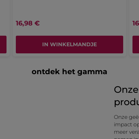
16,98 €
1
IN WINKELMANDJE
ontdek het gamma
Onze
prod
Onze geë
impact op
meer vera