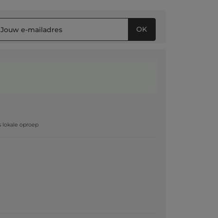
OK
g
js lokale oproep