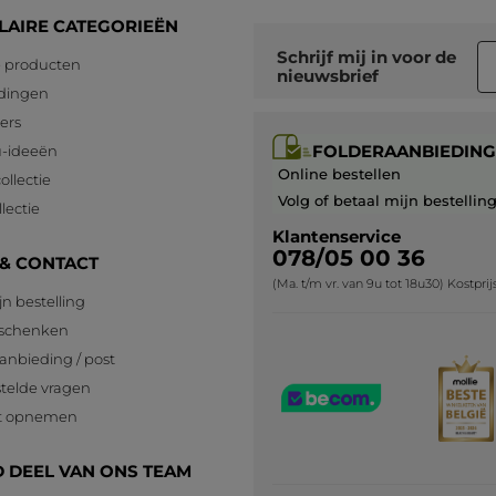
LAIRE CATEGORIEËN
Schrijf mij in voor
de
 producten
nieuwsbrief
dingen
lers
FOLDERAANBIEDING
-ideeën
Online bestellen
ollectie
Volg of betaal mijn bestellin
lectie
Klantenservice
078/05 00 36
 & CONTACT
(Ma. t/m vr. van 9u tot 18u30) Kostpri
jn bestelling
eschenken
anbieding / post
telde vragen
t opnemen
 DEEL VAN ONS TEAM