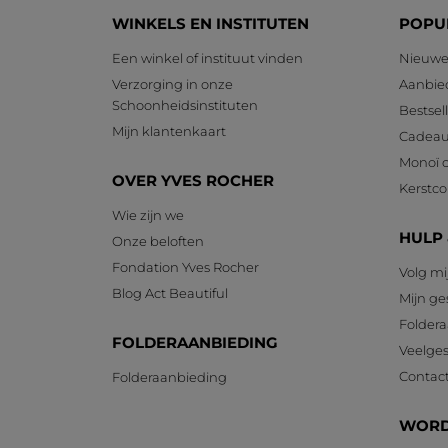
WINKELS EN INSTITUTEN
POPU
Een winkel of instituut vinden
Nieuwe
Verzorging in onze
Aanbie
Schoonheidsinstituten
Bestsel
Mijn klantenkaart
Cadeau
Monoï c
OVER YVES ROCHER
Kerstcol
Wie zijn we
HULP
Onze beloften
Fondation Yves Rocher
Volg mi
Blog Act Beautiful
Mijn g
Foldera
FOLDERAANBIEDING
Veelges
Contac
Folderaanbieding
WORD