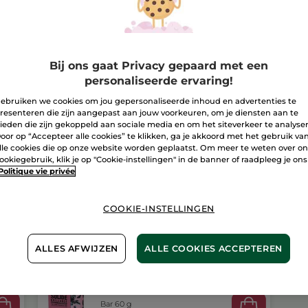
Bezorging va
Veilige betali
Bij ons gaat Privacy gepaard met een
Niet tevreden?
personaliseerde ervaring!
ebruiken we cookies om jou gepersonaliseerde inhoud en advertenties te
Algemene Voor
resenteren die zijn aangepast aan jouw voorkeuren, om je diensten aan te
LEES HIER DE 
ieden die zijn gekoppeld aan sociale media en om het siteverkeer te analyse
oor op “Accepteer alle cookies” te klikken, ga je akkoord met het gebruik va
Klantenrecensi
lle cookies die op onze website worden geplaatst. Om meer te weten over o
LEES KLANTENR
ookiegebruik, klik je op "Cookie-instellingen" in de banner of raadpleeg je ons
Politique vie privée
COOKIE-INSTELLINGEN
ALLES AFWIJZEN
ALLE COOKIES ACCEPTEREN
Shampoobar - glans
Bar 60 g