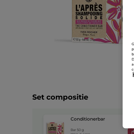
G
p
b
D
a
c
Set compositie
Conditionerbar
Bar 50 g