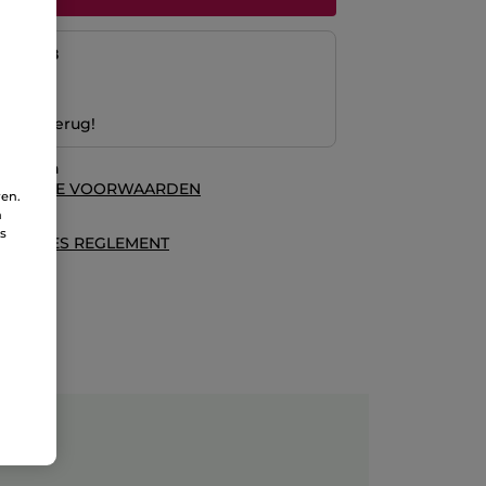
naf
12/08
ng
 Geld terug!
waarden
ALGEMENE VOORWAARDEN
ren.
n
es
ns
ECENSIES REGLEMENT