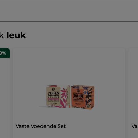
ok
leuk
39%
Vaste Voedende Set
Va