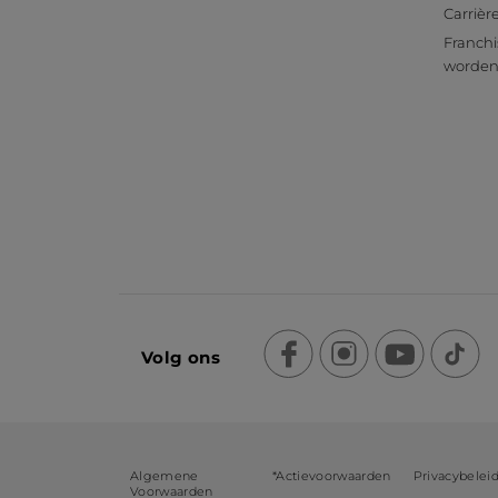
Carrièr
Franchi
worde
Volg ons
Algemene
*Actievoorwaarden
Privacybelei
Voorwaarden