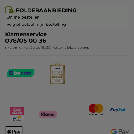
Carrière & Vacatures
Folderaanbieding / post
Monoï collectie
FOLDERAANBIEDING
Franchisenemer of bedrijfsleider worden
Veelgestelde vragen
Kerstcollectie
Online bestellen
Contact opnemen
Volg of betaal mijn bestelling
Klantenservice
078/05 00 36
(Ma. t/m vr. van 9u tot 18u30) Kostprijs lokale oproep