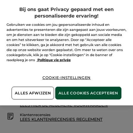
sterren.
Lees
Aantal
Bij ons gaat Privacy gepaard met een
reviews.
Pure
personaliseerde ervaring!
Menthe
Zuiverende
Gebruiken we cookies om jou gepersonaliseerde inhoud en
reinigingsgel
IN WINKELMANDJE
advertenties te presenteren die zijn aangepast aan jouw voorkeuren,
om je diensten aan te bieden die zijn gekoppeld aan sociale media
en om het siteverkeer te analyseren. Door op “Accepteer alle
cookies” te klikken, ga je akkoord met het gebruik van alle cookies
Bezorging vanaf
12/08
die op onze website worden geplaatst. Om meer te weten over ons
cookiegebruik, klik je op "Cookie-instellingen" in de banner of
Veilige betaling
raadpleeg je ons
Politique vie privée
Niet tevreden? Geld terug!
COOKIE-INSTELLINGEN
De promoties die door YR zijn geïnitieerd zijn
prijsvergelijkingen. Zij geven het verschil aan in
vergelijking met de
huidige tarieflijst prijzen
ALLES AFWIJZEN
ALLE COOKIES ACCEPTEREN
Algemene Voorwaarden
LEES HIER DE ALGEMENE VOORWAARDEN
Klantenrecensies
LEES KLANTENRECENSIES REGLEMENT