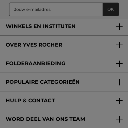
OK
WINKELS EN INSTITUTEN
Een winkel of instituut vinden
OVER YVES ROCHER
Verzorging in onze Schoonheidsinstituten
Wie zijn we
Mijn klantenkaart
FOLDERAANBIEDING
Onze beloften
Folderaanbieding
Fondation Yves Rocher
POPULAIRE CATEGORIEËN
Blog Act Beautiful
Nieuwe producten
HULP & CONTACT
Aanbiedingen
Volg mijn bestelling
Bestsellers
WORD DEEL VAN ONS TEAM
Mijn geschenken
Cadeau-ideeën