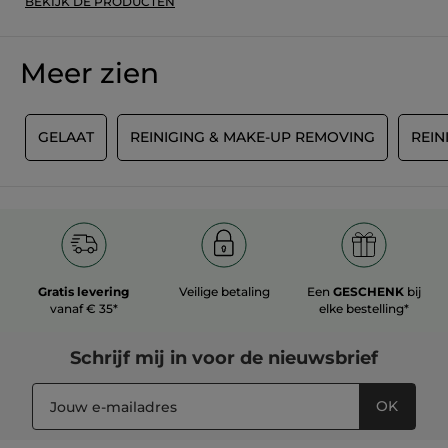
BEKIJK DE PRODUCTEN
Meer zien
N
GELAAT
REINIGING & MAKE-UP REMOVING
REIN
Gratis levering
Veilige betaling
Een
GESCHENK
bij
vanaf € 35*
elke bestelling*
Schrijf mij in voor
de nieuwsbrief
OK