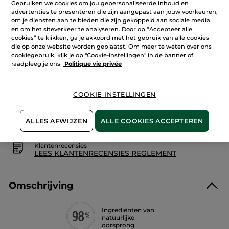
Gebruiken we cookies om jou gepersonaliseerde inhoud en
reviews.
Hydraterende
advertenties te presenteren die zijn aangepast aan jouw voorkeuren,
reinigingsgel
om je diensten aan te bieden die zijn gekoppeld aan sociale media
IN WINKELMANDJE
en om het siteverkeer te analyseren. Door op “Accepteer alle
cookies” te klikken, ga je akkoord met het gebruik van alle cookies
die op onze website worden geplaatst. Om meer te weten over ons
cookiegebruik, klik je op "Cookie-instellingen" in de banner of
raadpleeg je ons
Politique vie privée
Bezorging vanaf
11/08
Veilige betaling
COOKIE-INSTELLINGEN
Niet tevreden? Geld terug!
Algemene Voorwaarden
ALLES AFWIJZEN
ALLE COOKIES ACCEPTEREN
LEES HIER DE ALGEMENE VOORWAARDEN
Klantenrecensies
LEES KLANTENRECENSIES REGLEMENT
Omschrijving
Ingrediënten van
natuurlijke
oorsprong