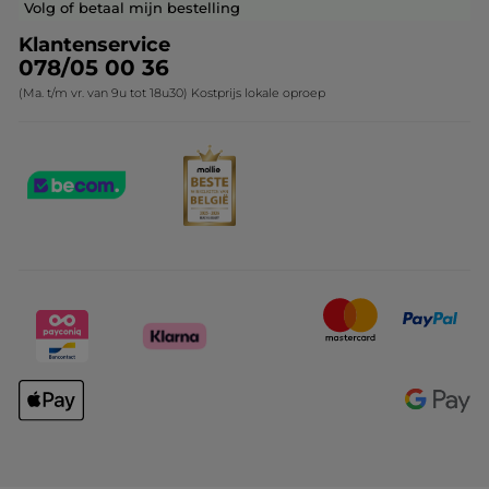
Contact opnemen
Volg of betaal mijn bestelling
Klantenservice
078/05 00 36
(Ma. t/m vr. van 9u tot 18u30) Kostprijs lokale oproep