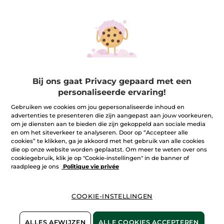
Katoenen
wattenschijfjes
(238)
4,90 €
Bij ons gaat Privacy gepaard met een
Make-up 1+1*(3)
personaliseerde ervaring!
IN
Gebruiken we cookies om jou gepersonaliseerde inhoud en
WINKELMANDJE
advertenties te presenteren die zijn aangepast aan jouw voorkeuren,
om je diensten aan te bieden die zijn gekoppeld aan sociale media
en om het siteverkeer te analyseren. Door op “Accepteer alle
cookies” te klikken, ga je akkoord met het gebruik van alle cookies
die op onze website worden geplaatst. Om meer te weten over ons
cookiegebruik, klik je op "Cookie-instellingen" in de banner of
raadpleeg je ons
Politique vie privée
COOKIE-INSTELLINGEN
ALLES AFWIJZEN
ALLE COOKIES ACCEPTEREN