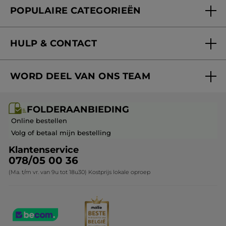
POPULAIRE CATEGORIEËN
Blog Act Beautiful
Nieuwe producten
HULP & CONTACT
Aanbiedingen
Volg mijn bestelling
Bestsellers
WORD DEEL VAN ONS TEAM
Mijn geschenken
Cadeau-ideeën
Carrière & Vacatures
Folderaanbieding / post
Monoï collectie
FOLDERAANBIEDING
Franchisenemer of bedrijfsleider worden
Veelgestelde vragen
Kerstcollectie
Online bestellen
Contact opnemen
Volg of betaal mijn bestelling
Klantenservice
078/05 00 36
(Ma. t/m vr. van 9u tot 18u30) Kostprijs lokale oproep