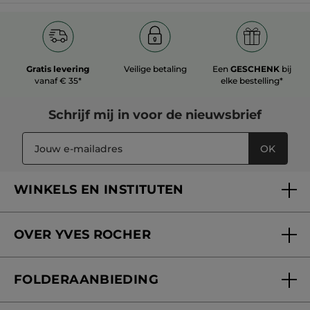
Gratis levering
Veilige betaling
Een
GESCHENK
bij
vanaf € 35*
elke bestelling*
Schrijf mij in voor
de nieuwsbrief
OK
WINKELS EN INSTITUTEN
Een winkel of instituut vinden
OVER YVES ROCHER
Verzorging in onze Schoonheidsinstituten
Wie zijn we
Mijn klantenkaart
FOLDERAANBIEDING
Onze beloften
Folderaanbieding
Fondation Yves Rocher