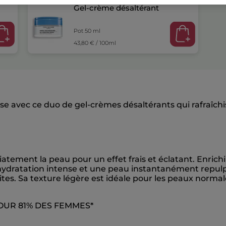
Gel-crème désaltérant
Pot 50 ml
43,80 € / 100ml
e avec ce duo de gel-crèmes désaltérants qui rafraîchis
tement la peau pour un effet frais et éclatant. Enrichi 
e hydratation intense et une peau instantanément repulpé
ites. Sa texture légère est idéale pour les peaux normal
UR 81% DES FEMMES*