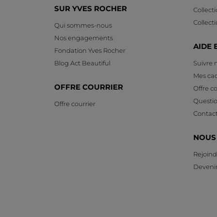
SUR YVES ROCHER
Collect
Collect
Qui sommes-nous
Nos engagements
AIDE 
Fondation Yves Rocher
Blog Act Beautiful
Suivre
Mes ca
OFFRE COURRIER
Offre co
Questi
Offre courrier
Contac
NOUS
Rejoind
Devenir