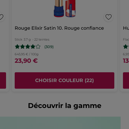
Rouge Elixir Satin 10. Rouge confiance
Hu
Stick
3.7 g
- 22 teintes
Fla
(309)
645,95 € / 100g
6,9
23,90 €
1
CHOISIR COULEUR (22)
Découvrir la gamme