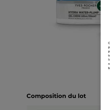
C
p
p
t
l
n
b
Composition du lot