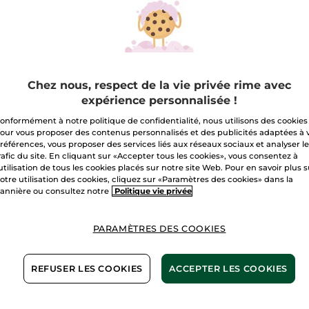
Livraison à par
Paiement sécu
Satisfait ou r
Chez nous, respect de la vie privée rime avec
expérience personnalisée !
Conditions géné
onformément à notre politique de confidentialité, nous utilisons des cookies
VOIR LES CONDI
our vous proposer des contenus personnalisés et des publicités adaptées à 
références, vous proposer des services liés aux réseaux sociaux et analyser l
rafic du site. En cliquant sur «Accepter tous les cookies», vous consentez à
1+1 OFFERT*(4)
'utilisation de tous les cookies placés sur notre site Web. Pour en savoir plus 
otre utilisation des cookies, cliquez sur «Paramètres des cookies» dans la
annière ou consultez notre
Politique vie privée
Avis clients
VOIR LA POLITIQ
PARAMÈTRES DES COOKIES
REFUSER LES COOKIES
ACCEPTER LES COOKIES