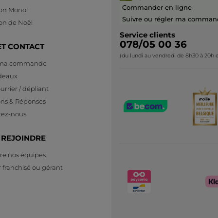
Commander en ligne
ion Monoï
Suivre ou régler ma comman
ion de Noël
Service clients
078/05 00 36
ET CONTACT
(du lundi au vendredi de 8h30 à 20h e
 ma commande
deaux
urrier / dépliant
ons & Réponses
tez-nous
 REJOINDRE
re nos équipes
 franchisé ou gérant