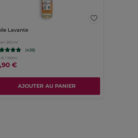
ile Lavante
con
200 ml
(438)
5 € / 100ml
3,90 €
AJOUTER AU PANIER