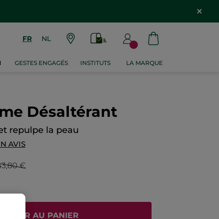
FR
NL
M
GESTES ENGAGÉS
INSTITUTS
LA MARQUE
ème Désaltérant
 et repulpe la peau
N AVIS
43,80 €
JOUTER AU PANIER