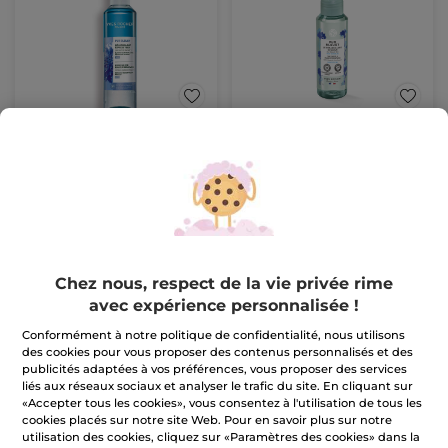
Démaquillant Express
Démaquillant douceur -
Yeux
Pur Bleuet
200 ml
Flacon
100 ml
(2774)
(1590)
Pour
9,99 €
4,50 €
comparaison
prix tarif: 5,99 €
AJOUTER AU
AJOUTER AU
Chez nous, respect de la vie privée rime
PANIER
PANIER
avec expérience personnalisée !
Conformément à notre politique de confidentialité, nous utilisons
-31%
des cookies pour vous proposer des contenus personnalisés et des
publicités adaptées à vos préférences, vous proposer des services
liés aux réseaux sociaux et analyser le trafic du site. En cliquant sur
«Accepter tous les cookies», vous consentez à l'utilisation de tous les
cookies placés sur notre site Web. Pour en savoir plus sur notre
utilisation des cookies, cliquez sur «Paramètres des cookies» dans la