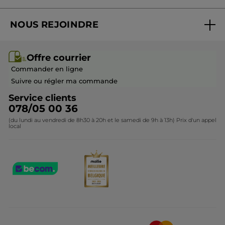
Suivre ma commande
Best-sellers
NOUS REJOINDRE
Mes cadeaux
Idées cadeaux
Rejoindre nos équipes
Offre courrier / dépliant
Collection Monoï
Offre courrier
Devenir franchisé ou gérant
Questions & Réponses
Collection de Noël
Commander en ligne
Contactez-nous
Suivre ou régler ma commande
Service clients
078/05 00 36
(du lundi au vendredi de 8h30 à 20h et le samedi de 9h à 13h) Prix d'un appel
local