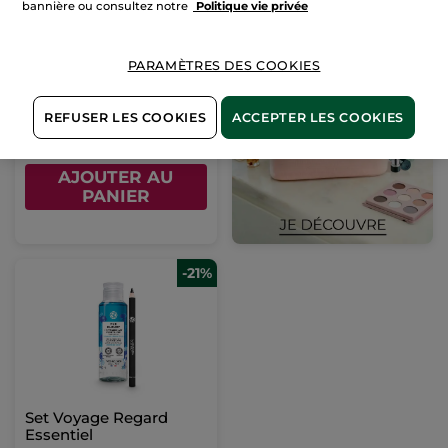
bannière ou consultez notre
Politique vie privée
Démaquillant Express
Yeux
PARAMÈTRES DES COOKIES
100 ml
(1426)
Pour
REFUSER LES COOKIES
ACCEPTER LES COOKIES
5,50 €
comparaison
prix tarif: 7,99 €
AJOUTER AU
PANIER
-21%
Set Voyage Regard
Essentiel