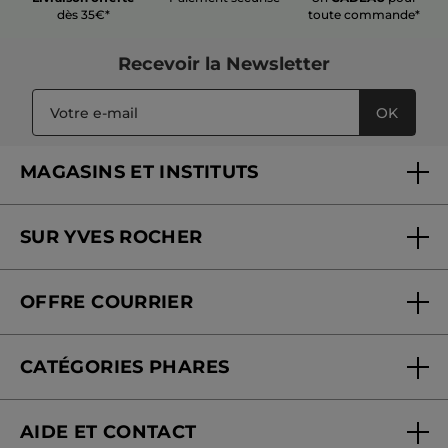
dès 35€*
toute commande*
Recevoir
la Newsletter
OK
MAGASINS ET INSTITUTS
Trouver un magasin ou institut
SUR YVES ROCHER
Soins en institut
Qui sommes-nous
Carte fidélité magasin
OFFRE COURRIER
Nos engagements
Offre courrier
Fondation Yves Rocher
CATÉGORIES PHARES
Blog Act Beautiful
Nouveautés
AIDE ET CONTACT
Promotions