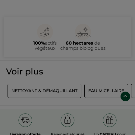
100%
actifs
60 hectares
de
végétaux
champs biologiques
Voir plus
E
NETTOYANT & DÉMAQUILLANT
EAU MICELLAIRE
Livraison offerte
Paiement sécurisé
Un
CADEAU
pour