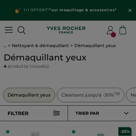
(3)
1+1 OFFERT
sur maquillage & accessoires*
...
Nettoyant & démaquillant
Démaquillant yeux
Démaquillant yeux
4
produit(s) trouvé(s)
*(5)
Démaquillant yeux
Cleansers jusqu'à -30%
Ne
FILTRER
TRIER PAR
-25%