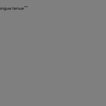
*
*
*
 longue tenue