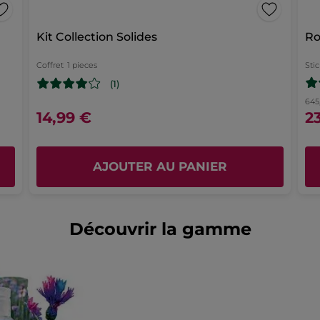
Publié à l'origine sur yves-rocher.fr
Kit Collection Solides
Ro
Benj
·
il y a 3 jours
★★★★★
★★★★★
Coffret
1 pieces
Stic
5
(1)
Un classique ! Jamais déçue
sur
s
Un de mes produits favoris
645
5
14,99 €
2
étoiles.
é
Recommande ce produit
Oui
Publié à l'origine sur yves-rocher.fr
AJOUTER AU PANIER
PLUS
Découvrir la gamme