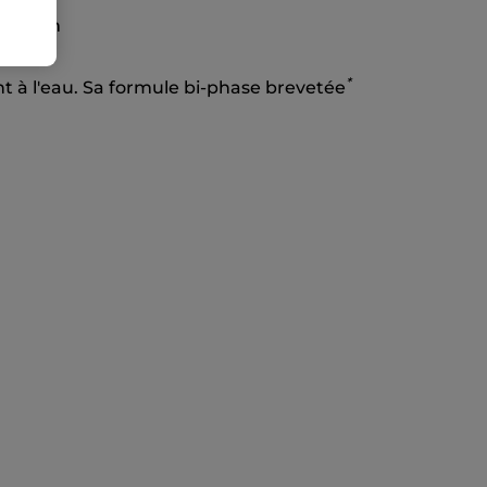
parfum
*
 à l'eau. Sa formule bi-phase brevetée