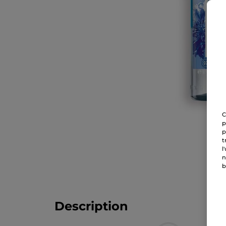
C
p
p
t
l
n
b
Description