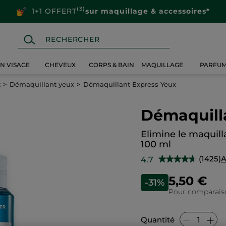
(3)
1+1 OFFERT
sur maquillage & accessoires*
IN VISAGE
CHEVEUX
CORPS & BAIN
MAQUILLAGE
PARFU
t
Démaquillant yeux
Démaquillant Express Yeux
Démaquill
Elimine le maquilla
100 ml
(1425)
A
4.7
★★★★★
★★★★★
4.7
sur
5,50 €
-31%
5
étoiles.
Pour comparaison
Lire
les
avis
sur
Quantité
Démaquillant