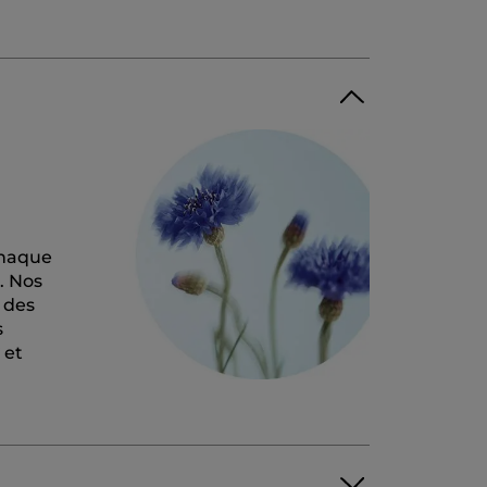
 Chaque
. Nos
 des
s
 et