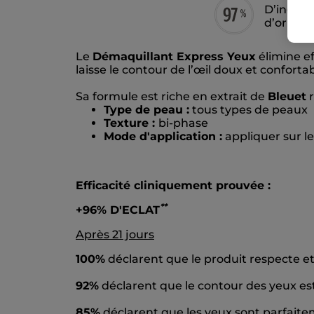
D’ingréd
d’origin
Le
Démaquillant Express Yeux
élimine e
laisse le contour de l’œil doux et confortab
Sa formule est riche en extrait de
Bleuet
r
Type de peau :
tous types de peaux
Texture :
bi-phase
Mode d'application :
appliquer sur l
Efficacité cliniquement prouvée :
*
*
+96% D'ECLAT
Après 21 jours
100%
déclarent que le produit respecte e
92%
déclarent que le contour des yeux es
85%
déclarent que les yeux sont parfait