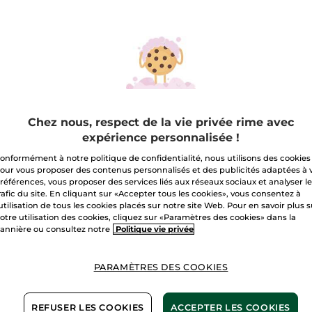
Express
Yeux
A
Livraison à par
Paiement sécu
Satisfait ou r
Chez nous, respect de la vie privée rime avec
expérience personnalisée !
Les promotions i
comparaisons de 
onformément à notre politique de confidentialité, nous utilisons des cookies
avec les prix tari
our vous proposer des contenus personnalisés et des publicités adaptées à 
références, vous proposer des services liés aux réseaux sociaux et analyser l
Conditions géné
rafic du site. En cliquant sur «Accepter tous les cookies», vous consentez à
VOIR LES CONDI
'utilisation de tous les cookies placés sur notre site Web. Pour en savoir plus 
otre utilisation des cookies, cliquez sur «Paramètres des cookies» dans la
Avis clients
annière ou consultez notre
Politique vie privée
VOIR LA POLITIQ
PARAMÈTRES DES COOKIES
REFUSER LES COOKIES
ACCEPTER LES COOKIES