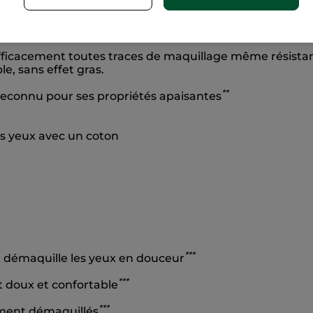
ients
Sans 
e naturelle
fficacement toutes traces de maquillage même résistant
le, sans effet gras.
*
*
econnu pour ses propriétés apaisantes
es yeux avec un coton
*
*
*
t démaquille les yeux en douceur
*
*
*
t doux et confortable
*
*
*
ement démaquillés