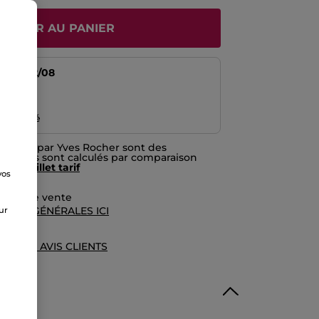
JOUTER AU PANIER
tir du
12/08
risé
emboursé
nitiées par Yves Rocher sont des
prix. Ils sont calculés par comparaison
f du
feuillet tarif
vos
e
rales de vente
TIONS GÉNÉRALES ICI
sur
UE DES AVIS CLIENTS