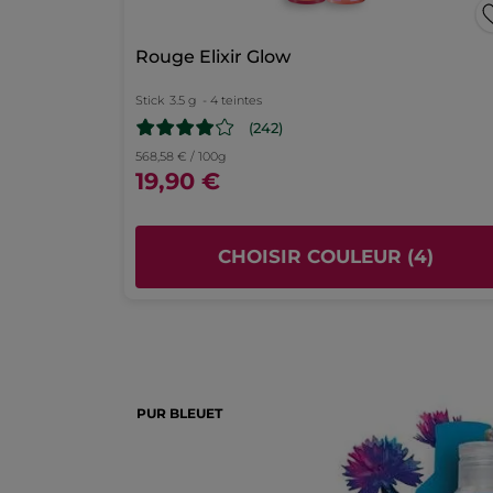
page
Rouge Elixir Glow
de
connexion
Stick
3.5 g
- 4 teintes
(242)
568,58 € / 100g
19,90 €
CHOISIR COULEUR (4)
PUR BLEUET