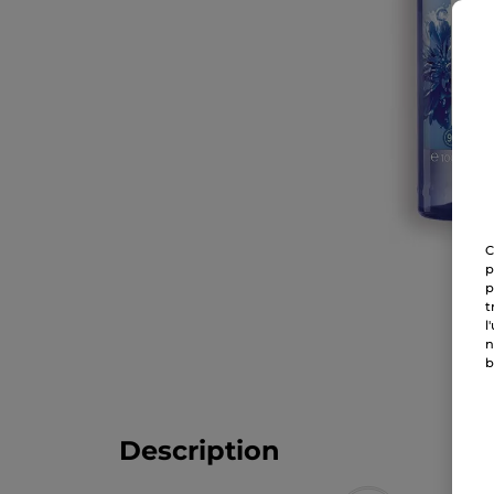
C
p
p
t
l
n
b
Description