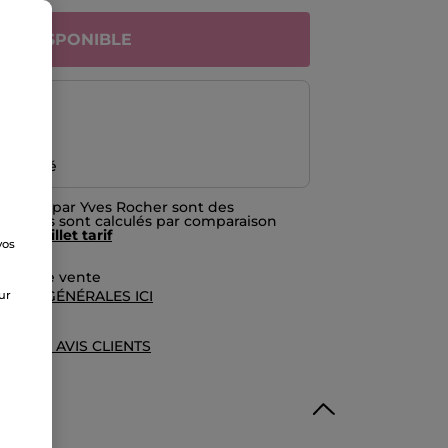
INDISPONIBLE
risé
emboursé
nitiées par Yves Rocher sont des
prix. Ils sont calculés par comparaison
f du
feuillet tarif
vos
e
rales de vente
TIONS GÉNÉRALES ICI
sur
UE DES AVIS CLIENTS