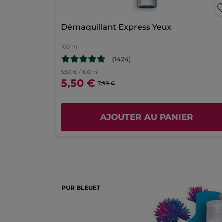
page
Démaquillant Express Yeux
de
connexion
100 ml
(1424)
5,50 € / 100ml
5,50 €
7,99 €
AJOUTER AU PANIER
PUR BLEUET