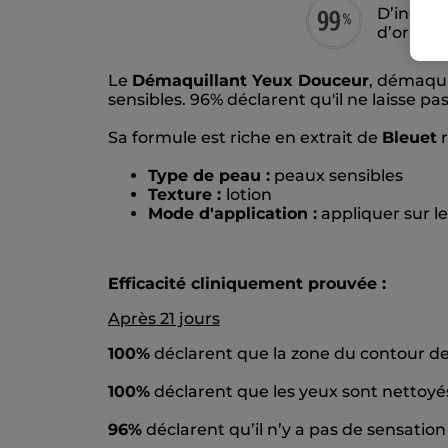
D’ingréd
d’origin
Le
Démaquillant Yeux Douceur
, démaqui
sensibles. 96% déclarent qu'il ne laisse pa
Sa formule est riche en extrait de
Bleuet
r
Type de peau :
peaux sensibles
Texture :
lotion
Mode d'application :
appliquer sur l
Efficacité cliniquement prouvée :
Après 21 jours
100%
déclarent que la zone du contour de 
100%
déclarent que les yeux sont nettoy
96%
déclarent qu’il n’y a pas de sensation