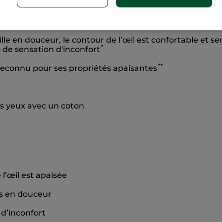
ients
Sans 
e naturelle
lle en douceur, le contour de l’œil est confortable et 
*
s de sensation d'inconfort
*
*
econnu pour ses propriétés apaisantes
es yeux avec un coton
l’œil est apaisée
és en douceur
 d’inconfort