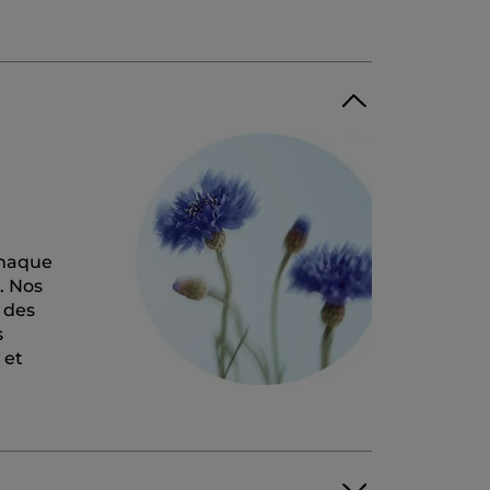
 Chaque
. Nos
 des
s
 et