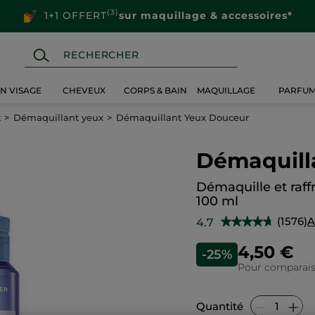
(3)
1+1 OFFERT
sur maquillage & accessoires*
IN VISAGE
CHEVEUX
CORPS & BAIN
MAQUILLAGE
PARFU
t
Démaquillant yeux
Démaquillant Yeux Douceur
Démaquill
Démaquille et raffr
100 ml
(1576)
A
4.7
★★★★★
★★★★★
4.7
sur
4,50 €
-25%
5
étoiles.
Pour comparaison
Lire
les
avis
sur
Quantité
Démaquillant