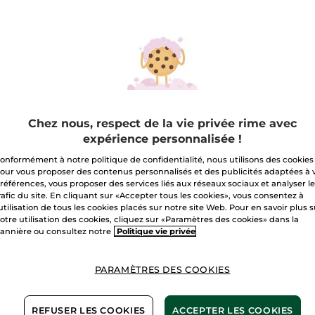
Yeux
Douceur
Paiement sécu
Satisfait ou r
Chez nous, respect de la vie privée rime avec
expérience personnalisée !
Les promotions i
comparaisons de 
onformément à notre politique de confidentialité, nous utilisons des cookies
avec les prix tari
our vous proposer des contenus personnalisés et des publicités adaptées à 
références, vous proposer des services liés aux réseaux sociaux et analyser l
Conditions géné
rafic du site. En cliquant sur «Accepter tous les cookies», vous consentez à
VOIR LES CONDI
'utilisation de tous les cookies placés sur notre site Web. Pour en savoir plus 
otre utilisation des cookies, cliquez sur «Paramètres des cookies» dans la
Avis clients
annière ou consultez notre
Politique vie privée
VOIR LA POLITIQ
PARAMÈTRES DES COOKIES
REFUSER LES COOKIES
ACCEPTER LES COOKIES