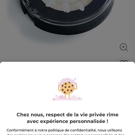
Fard à Paupières Mono
Illuminez et mettez en valeur vos yeux
1.9 g
★★★★★
★★★★★
3.6
(280)
AJOUTER UN AVIS
3.6
Chez nous, respect de la vie privée rime
sur
14,90 €
avec expérience personnalisée !
5
étoiles.
Lire
Conformément à notre politique de confidentialité, nous utilisons
les
+15