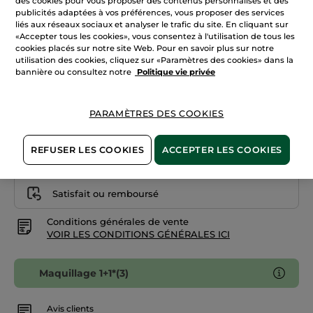
des cookies pour vous proposer des contenus personnalisés et des
avis
publicités adaptées à vos préférences, vous proposer des services
sur
27. Blanc Harmonie
Fard
liés aux réseaux sociaux et analyser le trafic du site. En cliquant sur
à
«Accepter tous les cookies», vous consentez à l'utilisation de tous les
Paupières
cookies placés sur notre site Web. Pour en savoir plus sur notre
Quantité
Mono
utilisation des cookies, cliquez sur «Paramètres des cookies» dans la
bannière ou consultez notre
Politique vie privée
AJOUTER AU PANIER
PARAMÈTRES DES COOKIES
Livraison à partir du
12/08
REFUSER LES COOKIES
ACCEPTER LES COOKIES
Paiement sécurisé
Satisfait ou remboursé
Conditions générales de vente
VOIR LES CONDITIONS GÉNÉRALES ICI
Maquillage 1+1*(3)
Avis clients