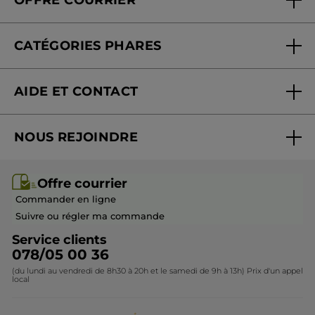
OFFRE COURRIER
Nos engagements
Offre courrier
Fondation Yves Rocher
CATÉGORIES PHARES
Blog Act Beautiful
Nouveautés
AIDE ET CONTACT
Promotions
Suivre ma commande
Best-sellers
NOUS REJOINDRE
Mes cadeaux
Idées cadeaux
Rejoindre nos équipes
Offre courrier / dépliant
Collection Monoï
Offre courrier
Devenir franchisé ou gérant
Questions & Réponses
Collection de Noël
Commander en ligne
Contactez-nous
Suivre ou régler ma commande
Service clients
078/05 00 36
(du lundi au vendredi de 8h30 à 20h et le samedi de 9h à 13h) Prix d'un appel
local