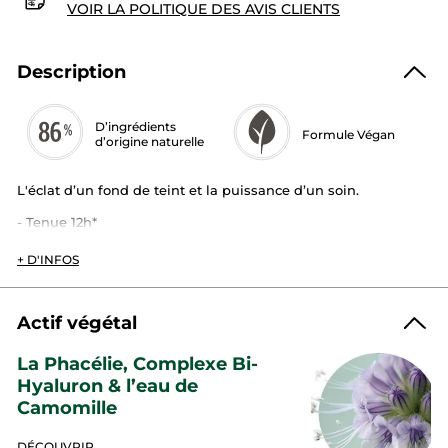
VOIR LA POLITIQUE DES AVIS CLIENTS
Description
D’ingrédients
Formule Végan
d’origine naturelle
L'éclat d’un fond de teint et la puissance d’un soin.
- Tenue 12h*​
-
Fini
: éclat naturel​
-
Couvrance modulable
: légère à moyenne​
+ D'INFOS
-
Texture
: légère et fraîche ​
Teint Radiance le nouveau fond de teint sérum, illumine,
repulpe et hydrate pour révéler chaque jour une peau plus
Actif végétal
éclatante.​
La Phacélie, Complexe Bi-
C’est l’alliance d’un teint unifié effet seconde peau avec les
bienfaits soins durables d’un sérum.​
Hyaluron & l’eau de
Camomille
Teint Radiance apporte un fini lumineux naturel pendant 12h
et réduit l’apparence des rides et ridules pour un teint
éclatant.​
DÉCOUVRIR