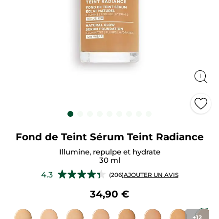
Fond de Teint Sérum Teint Radiance
Illumine, repulpe et hydrate
30 ml
★★★★★
★★★★★
4.3
(206)
AJOUTER UN AVIS
4.3
sur
34,90 €
5
étoiles.
Lire
les
+12