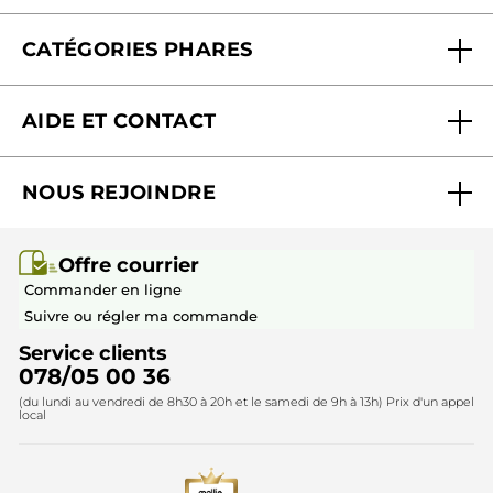
PLUS
Offre courrier
Fondation Yves Rocher
CATÉGORIES PHARES
Blog Act Beautiful
Nouveautés
AIDE ET CONTACT
Promotions
Suivre ma commande
Best-sellers
NOUS REJOINDRE
Mes cadeaux
Idées cadeaux
Rejoindre nos équipes
Offre courrier / dépliant
Collection Monoï
Offre courrier
Devenir franchisé ou gérant
Questions & Réponses
Collection de Noël
Commander en ligne
Contactez-nous
Suivre ou régler ma commande
Service clients
078/05 00 36
(du lundi au vendredi de 8h30 à 20h et le samedi de 9h à 13h) Prix d'un appel
local