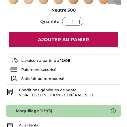
avis
sur
Neutre 300
Fond
de
Teint
Quantité
Sérum
Teint
Radiance
AJOUTER AU PANIER
Livraison à partir du
12/08
Paiement sécurisé
Satisfait ou remboursé
Conditions générales de vente
VOIR LES CONDITIONS GÉNÉRALES ICI
Maquillage 1+1*(3)
Avis clients