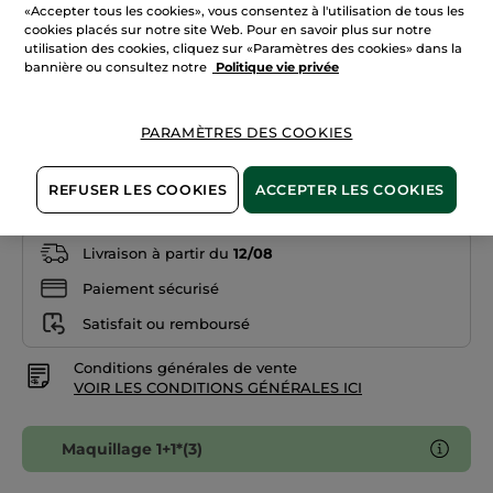
«Accepter tous les cookies», vous consentez à l'utilisation de tous les
les
avis
cookies placés sur notre site Web. Pour en savoir plus sur notre
sur
utilisation des cookies, cliquez sur «Paramètres des cookies» dans la
Pêche
Blush
bannière ou consultez notre
Politique vie privée
Pêche
Poudre
Quantité
compacte
PARAMÈTRES DES COOKIES
AJOUTER AU PANIER
REFUSER LES COOKIES
ACCEPTER LES COOKIES
Livraison à partir du
12/08
Paiement sécurisé
Satisfait ou remboursé
Conditions générales de vente
VOIR LES CONDITIONS GÉNÉRALES ICI
Maquillage 1+1*(3)