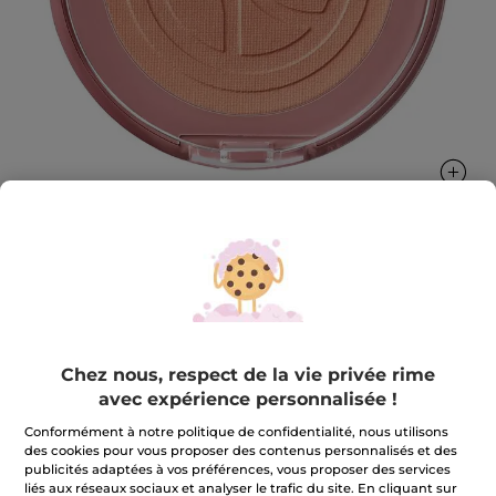
Blush Pêche Poudre compacte
Réhausse et colore instantanément les pommettes
pour un effet bonne mine assuré
Chez nous, respect de la vie privée rime
3.2 g
avec expérience personnalisée !
★★★★★
★★★★★
4.0
(134)
AJOUTER UN AVIS
Conformément à notre politique de confidentialité, nous utilisons
4
des cookies pour vous proposer des contenus personnalisés et des
sur
17,90 €
5
publicités adaptées à vos préférences, vous proposer des services
étoiles.
liés aux réseaux sociaux et analyser le trafic du site. En cliquant sur
Lire