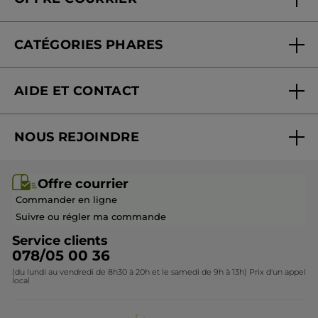
Nos engagements
Offre courrier
Fondation Yves Rocher
CATÉGORIES PHARES
Blog Act Beautiful
Nouveautés
AIDE ET CONTACT
Promotions
Suivre ma commande
Best-sellers
NOUS REJOINDRE
Mes cadeaux
Idées cadeaux
Rejoindre nos équipes
Offre courrier / dépliant
Collection Monoï
Offre courrier
Devenir franchisé ou gérant
Questions & Réponses
Collection de Noël
Commander en ligne
Contactez-nous
Suivre ou régler ma commande
Service clients
078/05 00 36
(du lundi au vendredi de 8h30 à 20h et le samedi de 9h à 13h) Prix d'un appel
local