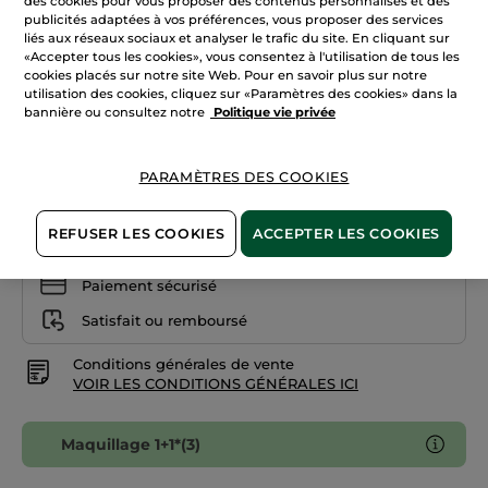
des cookies pour vous proposer des contenus personnalisés et des
les
+10
publicités adaptées à vos préférences, vous proposer des services
avis
liés aux réseaux sociaux et analyser le trafic du site. En cliquant sur
sur
Orange
Rouge
«Accepter tous les cookies», vous consentez à l'utilisation de tous les
Elixir
cookies placés sur notre site Web. Pour en savoir plus sur notre
Gloss
utilisation des cookies, cliquez sur «Paramètres des cookies» dans la
Quantité
bannière ou consultez notre
Politique vie privée
AJOUTER AU PANIER
PARAMÈTRES DES COOKIES
REFUSER LES COOKIES
ACCEPTER LES COOKIES
Livraison à partir du
12/08
Paiement sécurisé
Satisfait ou remboursé
Conditions générales de vente
VOIR LES CONDITIONS GÉNÉRALES ICI
Maquillage 1+1*(3)