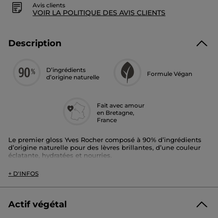
Avis clients
VOIR LA POLITIQUE DES AVIS CLIENTS
Description
D’ingrédients
Formule Végan
d’origine naturelle
Fait avec amour
en Bretagne,
France
Le premier gloss Yves Rocher composé à 90% d’ingrédients
d’origine naturelle pour des lèvres brillantes, d’une couleur
éclatante, hydratées et nourries.
Son + :
+ D'INFOS
Enrichi en huile de camélia, sa formule prend soin de vos
lèvres en les hydratant et en les nourrissant.
Actif végétal
En un seul geste, sa texture légère et ultra glissante vous
apporte couleur et brillance tout en laissant vos lèvres