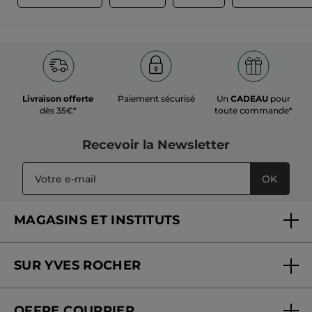
Publié à l'origine sur yves-rocher.fr
PLUS
Livraison offerte
Paiement sécurisé
Un
CADEAU
pour
dès 35€*
toute commande*
Recevoir
la Newsletter
OK
MAGASINS ET INSTITUTS
Trouver un magasin ou institut
SUR YVES ROCHER
Soins en institut
Qui sommes-nous
Carte fidélité magasin
OFFRE COURRIER