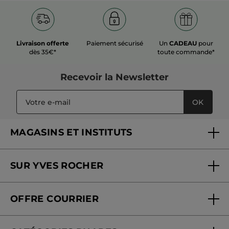
super bien !
Recommande ce produit
Oui
Publié à l'origine sur yves-rocher.fr
Livraison offerte
Paiement sécurisé
Un
CADEAU
pour
dès 35€*
toute commande*
PLUS
Recevoir
la Newsletter
OK
MAGASINS ET INSTITUTS
Trouver un magasin ou institut
SUR YVES ROCHER
Soins en institut
Qui sommes-nous
Carte fidélité magasin
OFFRE COURRIER
Nos engagements
Offre courrier
Fondation Yves Rocher