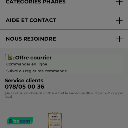
CATÉGORIES PHARES
Blog Act Beautiful
Nouveautés
AIDE ET CONTACT
Promotions
Suivre ma commande
Best-sellers
NOUS REJOINDRE
Mes cadeaux
Idées cadeaux
Rejoindre nos équipes
Offre courrier / dépliant
Collection Monoï
Offre courrier
Devenir franchisé ou gérant
Questions & Réponses
Collection de Noël
Commander en ligne
Contactez-nous
Suivre ou régler ma commande
Service clients
078/05 00 36
(du lundi au vendredi de 8h30 à 20h et le samedi de 9h à 13h) Prix d'un appel
local