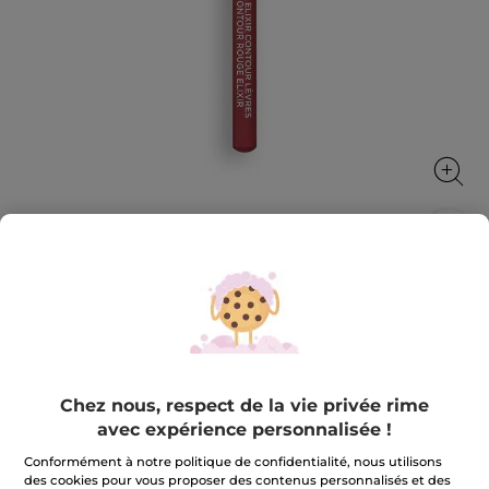
Crayon Contour Lèvres 07. Lilas
enchanté
Rouge Elixir Contour Lèvres est votre meilleur allié
pour des lèvres parfaites !
1.1 g
Chez nous, respect de la vie privée rime
avec expérience personnalisée !
★★★★★
★★★★★
3.6
(105)
AJOUTER UN AVIS
3.6
Conformément à notre politique de confidentialité, nous utilisons
sur
13,90 €
des cookies pour vous proposer des contenus personnalisés et des
5