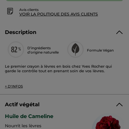
Avis clients
VOIR LA POLITIQUE DES AVIS CLIENTS
Description
D’ingrédients
Formule Végan
d’origine naturelle
Le premier crayon à lèvres en bois chez Yves Rocher qui
garde le contrôle tout en prenant soin de vos lèvres.
8 teintes universelles – adaptées aux rouges à lèvres Rouge
Elixir.
+ D'INFOS
Son + :
Enrichie en huile de camélia, sa formule crémeuse glisse sur
Actif végétal
vos lèvres pour une application sans défaut.
Ultra pigmenté, ce crayon définira vos lèvres avec confort et
Huile de Cameline
aidera votre rouge à lèvres à tenir plus longtemps.
Nourrit les lèvres
98%** des femmes déclarent que l’application est facile et