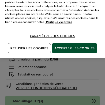
étoiles.
publicités adaptées à vos préférences, vous proposer des services
Lire
liés aux réseaux sociaux et analyser le trafic du site. En cliquant sur
les
«Accepter tous les cookies», vous consentez à l'utilisation de tous les
avis
cookies placés sur notre site Web. Pour en savoir plus sur notre
sur
07. Lilas enchanté
Crayon
utilisation des cookies, cliquez sur «Paramètres des cookies» dans la
Contour
bannière ou consultez notre
Politique vie privée
Lèvres
Quantité
06.
Rose
évasion
PARAMÈTRES DES COOKIES
AJOUTER AU PANIER
REFUSER LES COOKIES
ACCEPTER LES COOKIES
Livraison à partir du
12/08
Paiement sécurisé
Satisfait ou remboursé
Conditions générales de vente
VOIR LES CONDITIONS GÉNÉRALES ICI
Maquillage 1+1*(3)