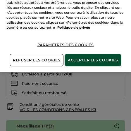
étoiles.
publicités adaptées à vos préférences, vous proposer des services
Lire
liés aux réseaux sociaux et analyser le trafic du site. En cliquant sur
les
«Accepter tous les cookies», vous consentez à l'utilisation de tous les
avis
cookies placés sur notre site Web. Pour en savoir plus sur notre
sur
03. Camélia séduisant
Crayon
utilisation des cookies, cliquez sur «Paramètres des cookies» dans la
Contour
bannière ou consultez notre
Politique vie privée
Lèvres
Quantité
06.
Rose
évasion
PARAMÈTRES DES COOKIES
AJOUTER AU PANIER
REFUSER LES COOKIES
ACCEPTER LES COOKIES
Livraison à partir du
12/08
Paiement sécurisé
Satisfait ou remboursé
Conditions générales de vente
VOIR LES CONDITIONS GÉNÉRALES ICI
Maquillage 1+1*(3)