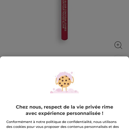
Crayon Contour Lèvres 03. Camélia
séduisant
Rouge Elixir Contour Lèvres est votre meilleur allié
pour des lèvres parfaites !
1.1 g
Chez nous, respect de la vie privée rime
avec expérience personnalisée !
★★★★★
★★★★★
3.6
(105)
AJOUTER UN AVIS
3.6
Conformément à notre politique de confidentialité, nous utilisons
sur
13,90 €
des cookies pour vous proposer des contenus personnalisés et des
5