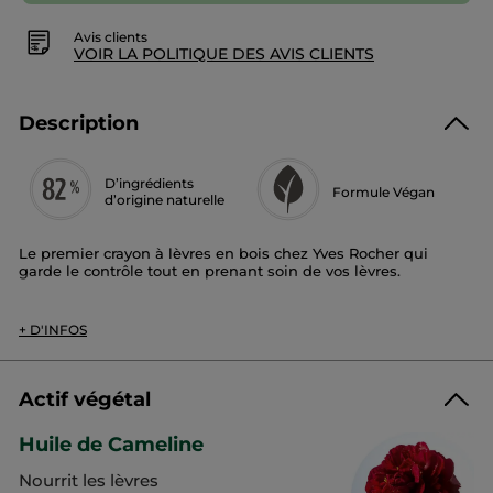
Avis clients
VOIR LA POLITIQUE DES AVIS CLIENTS
Description
D’ingrédients
Formule Végan
d’origine naturelle
Le premier crayon à lèvres en bois chez Yves Rocher qui
garde le contrôle tout en prenant soin de vos lèvres.
8 teintes universelles – adaptées aux rouges à lèvres Rouge
Elixir.
+ D'INFOS
Son + :
Enrichie en huile de camélia, sa formule crémeuse glisse sur
Actif végétal
vos lèvres pour une application sans défaut.
Ultra pigmenté, ce crayon définira vos lèvres avec confort et
Huile de Cameline
aidera votre rouge à lèvres à tenir plus longtemps.
Nourrit les lèvres
98%** des femmes déclarent que l’application est facile et