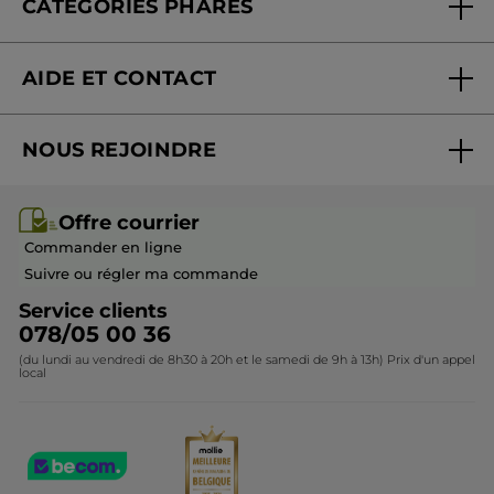
CATÉGORIES PHARES
Blog Act Beautiful
Nouveautés
AIDE ET CONTACT
Promotions
Suivre ma commande
Best-sellers
NOUS REJOINDRE
Mes cadeaux
Idées cadeaux
Rejoindre nos équipes
Offre courrier / dépliant
Collection Monoï
Offre courrier
Devenir franchisé ou gérant
Questions & Réponses
Collection de Noël
Commander en ligne
Contactez-nous
Suivre ou régler ma commande
Service clients
078/05 00 36
(du lundi au vendredi de 8h30 à 20h et le samedi de 9h à 13h) Prix d'un appel
local