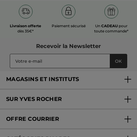
super bien !
Recommande ce produit
Oui
Publié à l'origine sur yves-rocher.fr
Livraison offerte
Paiement sécurisé
Un
CADEAU
pour
dès 35€*
toute commande*
PLUS
Recevoir
la Newsletter
OK
MAGASINS ET INSTITUTS
Trouver un magasin ou institut
SUR YVES ROCHER
Soins en institut
Qui sommes-nous
Carte fidélité magasin
OFFRE COURRIER
Nos engagements
Offre courrier
Fondation Yves Rocher