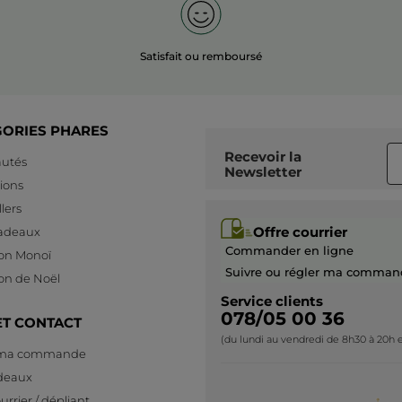
Satisfait ou remboursé
GORIES PHARES
Recevoir
la
utés
Newsletter
ions
lers
Offre courrier
cadeaux
Commander en ligne
ion Monoï
Suivre ou régler ma comman
ion de Noël
Service clients
078/05 00 36
ET CONTACT
(du lundi au vendredi de 8h30 à 20h e
 ma commande
deaux
urrier / dépliant