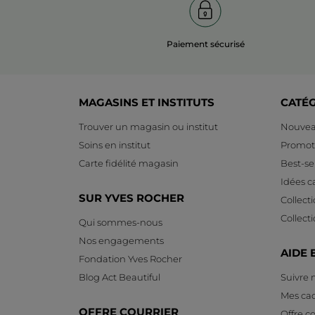
Paiement sécurisé
MAGASINS ET INSTITUTS
CATÉ
Trouver un magasin ou institut
Nouvea
Soins en institut
Promot
Carte fidélité magasin
Best-sel
Idées 
SUR YVES ROCHER
Collect
Collect
Qui sommes-nous
Nos engagements
AIDE 
Fondation Yves Rocher
Blog Act Beautiful
Suivre
Mes ca
OFFRE COURRIER
Offre co