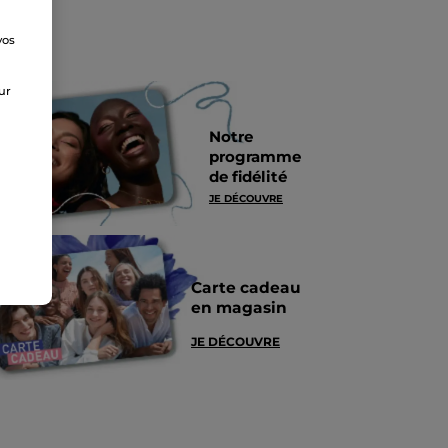
vos
e
sur
Notre
programme
de fidélité
JE DÉCOUVRE
Carte cadeau
en magasin
JE DÉCOUVRE