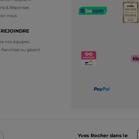
ons & Réponses
tez-nous
 REJOINDRE
re nos équipes
 franchisé ou gérant
Yves Rocher dans le