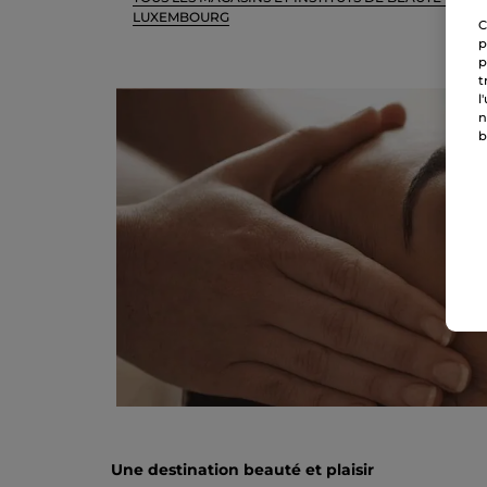
LUXEMBOURG
C
p
p
t
l
n
b
Une destination beauté et plaisir