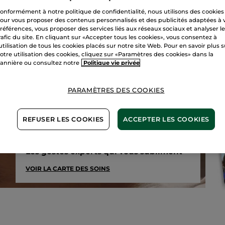
onformément à notre politique de confidentialité, nous utilisons des cookies
our vous proposer des contenus personnalisés et des publicités adaptées à 
références, vous proposer des services liés aux réseaux sociaux et analyser l
rafic du site. En cliquant sur «Accepter tous les cookies», vous consentez à
'utilisation de tous les cookies placés sur notre site Web. Pour en savoir plus 
otre utilisation des cookies, cliquez sur «Paramètres des cookies» dans la
annière ou consultez notre
Politique vie privée
PARAMÈTRES DES COOKIES
REFUSER LES COOKIES
ACCEPTER LES COOKIES
Soins en institut
Les gestes experts qui vous subliment
VOIR LA CARTE DES SOINS