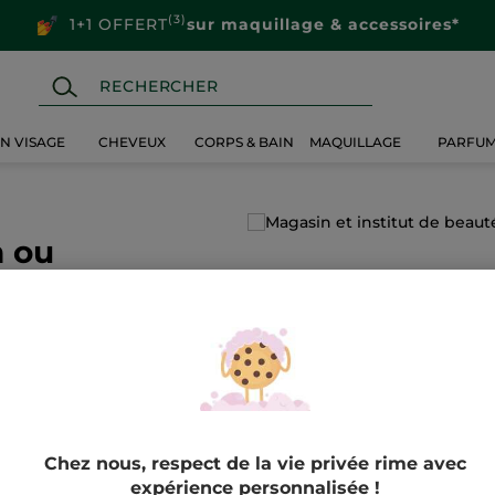
(3)
1+1 OFFERT
sur maquillage & accessoires*
IN VISAGE
CHEVEUX
CORPS & BAIN
MAQUILLAGE
PARFU
n ou
conseillères
é.
CHERCHER
Chez nous, respect de la vie privée rime avec
expérience personnalisée !
 ROCHER EN BELGIQUE ET