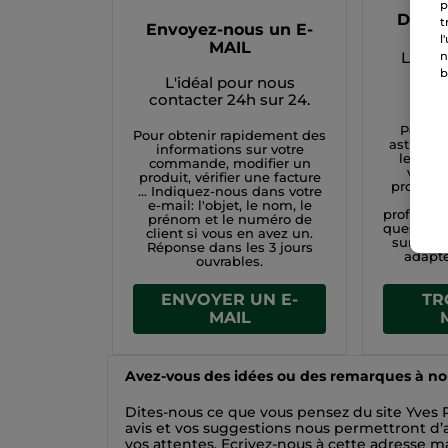
p
Dans 
t
Envoyez-nous un E-
l
MAIL
L'idéa
n
pers
b
L'idéal pour nous
contacter 24h sur 24.
Pour pl
Pour obtenir rapidement des
astuces 
informations sur votre
leur uti
commande, modifier un
votre
produit, vérifier une facture
proche, 
... Indiquez-nous dans votre
conse
e-mail: l'objet, le nom, le
professio
prénom et le numéro de
questions
client si vous en avez un.
sur les 
Réponse dans les 3 jours
adapté
ouvrables.
TR
ENVOYER UN E-
MAIL
Avez-vous des idées ou des remarques à nou
Dites-nous ce que vous pensez du site Yves 
avis et vos suggestions nous permettront d’
vos attentes.
Ecrivez-nous à cette adresse ma