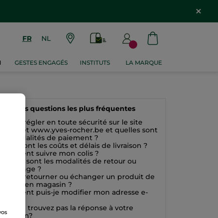
FR
NL
M
GESTES ENGAGÉS
INSTITUTS
LA MARQUE
Les questions les plus fréquentes
Puis-je régler en toute sécurité sur le site
Internet www.yves-rocher.be et quelles sont
les modalités de paiement ?
Quels sont les coûts et délais de livraison ?
Comment suivre mon colis ?
Quelles sont les modalités de retour ou
d'échange ?
Puis-je retourner ou échanger un produit de
beauté en magasin ?
Comment puis-je modifier mon adresse e-
mail ?
Vous ne trouvez pas la réponse à votre
vos
question?