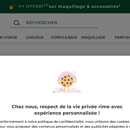
(3)
1+1 OFFERT
sur maquillage & accessoires*
IN VISAGE
CHEVEUX
CORPS & BAIN
MAQUILLAGE
PARFU
ponses aux questions les plus fréquentes de nos clientes
non, notre service clients est toujours disponible pour
ur
obtenir des informations relatives à votre commande,
ements des magasins, et plus.
Chez nous, respect de la vie privée rime avec
expérience personnalisée !
onformément à notre politique de confidentialité, nous utilisons des cookies
our vous proposer des contenus personnalisés et des publicités adaptées à 