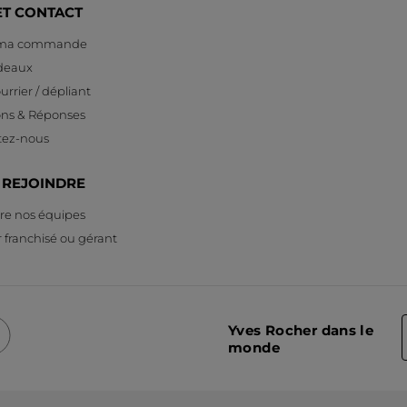
ET CONTACT
 ma commande
deaux
urrier / dépliant
ons & Réponses
tez-nous
 REJOINDRE
re nos équipes
 franchisé ou gérant
Yves Rocher dans le
monde