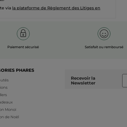
te via
la plateforme de Règlement des Litiges en
Paiement sécurisé
Satisfait ou remboursé
GORIES PHARES
Recevoir
la
utés
Newsletter
ions
lers
cadeaux
ion Monoï
ion de Noël