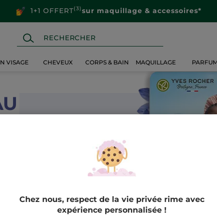
(3)
1+1 OFFERT
sur maquillage & accessoires*
IN VISAGE
CHEVEUX
CORPS & BAIN
MAQUILLAGE
PARFU
AU
s soins instituts
Chez nous, respect de la vie privée rime avec
expérience personnalisée !