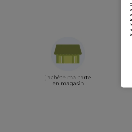
C
p
p
t
l
n
b
j'achète ma carte
en magasin