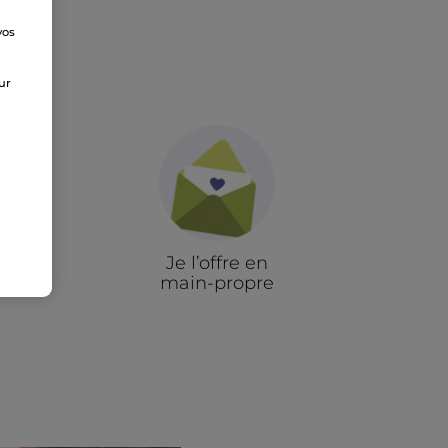
vos
e
sur
Je l’offre en
main-propre