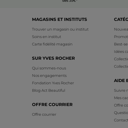
dès 35€*
MAGASINS ET INSTITUTS
CATÉ
Trouver un magasin ou institut
Nouvea
Soins en institut
Promot
Carte fidélité magasin
Best-sel
Idées 
SUR YVES ROCHER
Collect
Collect
Qui sommes-nous
Nos engagements
AIDE 
Fondation Yves Rocher
Blog Act Beautiful
Suivre
Mes ca
OFFRE COURRIER
Offre co
Questi
Offre courrier
Contac