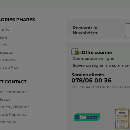
GORIES PHARES
Recevoir
la
utés
Newsletter
ions
lers
Offre courrier
cadeaux
Commander en ligne
ion Monoï
Suivre ou régler ma comman
ion de Noël
Service clients
078/05 00 36
ET CONTACT
(du lundi au vendredi de 8h30 à 20h e
 ma commande
deaux
urrier / dépliant
ons & Réponses
tez-nous