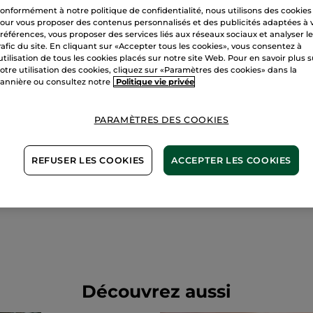
onformément à notre politique de confidentialité, nous utilisons des cookies
our vous proposer des contenus personnalisés et des publicités adaptées à 
Offrir une carte cadeau,
références, vous proposer des services liés aux réseaux sociaux et analyser l
rafic du site. En cliquant sur «Accepter tous les cookies», vous consentez à
rien de plus facile
'utilisation de tous les cookies placés sur notre site Web. Pour en savoir plus 
otre utilisation des cookies, cliquez sur «Paramètres des cookies» dans la
annière ou consultez notre
Politique vie privée
PARAMÈTRES DES COOKIES
REFUSER LES COOKIES
ACCEPTER LES COOKIES
Je choisis le
Je personnalise
montant
ma carte cadeau
Découvrez aussi