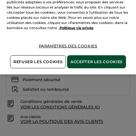
publicités adaptées à vos préférences, vous proposer des services
les
+22
liés aux réseaux sociaux et analyser le trafic du site. En cliquant sur
avis
sur
«Accepter tous les cookies», vous consentez à l'utilisation de tous les
12. Rouge camélia
Rouge
cookies placés sur notre site Web. Pour en savoir plus sur notre
Elixir
utilisation des cookies, cliquez sur «Paramètres des cookies» dans la
Satin
Quantité
01.
bannière ou consultez notre
Politique vie privée
Rosé
romantique
PARAMÈTRES DES COOKIES
AJOUTER AU PANIER
REFUSER LES COOKIES
ACCEPTER LES COOKIES
Livraison à partir du
12/08
Paiement sécurisé
Satisfait ou remboursé
Conditions générales de vente
VOIR LES CONDITIONS GÉNÉRALES ICI
Avis clients
VOIR LA POLITIQUE DES AVIS CLIENTS