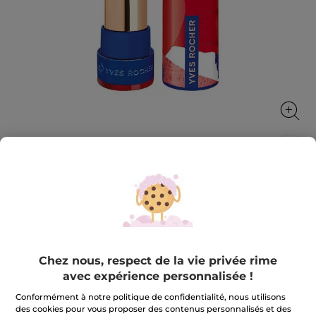
Rouge Elixir Satin 12. Rouge camélia
Rouge Elixir Satin, un rouge à lèvres ultra-pigmenté,
confortable et soin.
3.7 g
Chez nous, respect de la vie privée rime
★★★★★
★★★★★
4.0
(309)
AJOUTER UN AVIS
avec expérience personnalisée !
4
sur
23,90 €
Conformément à notre politique de confidentialité, nous utilisons
5
étoiles.
des cookies pour vous proposer des contenus personnalisés et des
Lire