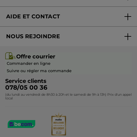
Blog Act Beautiful
Nouveautés
AIDE ET CONTACT
Promotions
Suivre ma commande
Best-sellers
NOUS REJOINDRE
Mes cadeaux
Idées cadeaux
Rejoindre nos équipes
Offre courrier / dépliant
Collection Monoï
Offre courrier
Devenir franchisé ou gérant
Questions & Réponses
Collection de Noël
Commander en ligne
Contactez-nous
Suivre ou régler ma commande
Service clients
078/05 00 36
(du lundi au vendredi de 8h30 à 20h et le samedi de 9h à 13h) Prix d'un appel
local