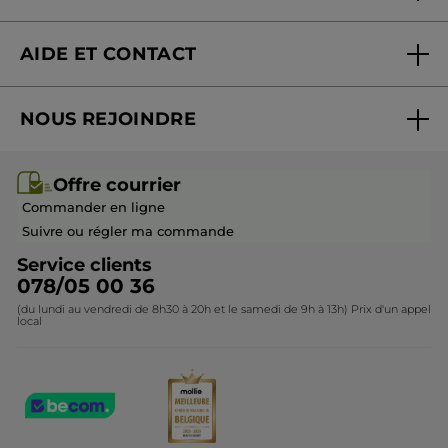
Blog Act Beautiful
Nouveautés
AIDE ET CONTACT
Promotions
Suivre ma commande
Best-sellers
NOUS REJOINDRE
Mes cadeaux
Idées cadeaux
Rejoindre nos équipes
Offre courrier / dépliant
Collection Monoï
Offre courrier
Devenir franchisé ou gérant
Questions & Réponses
Collection de Noël
Commander en ligne
Contactez-nous
Suivre ou régler ma commande
Service clients
078/05 00 36
(du lundi au vendredi de 8h30 à 20h et le samedi de 9h à 13h) Prix d'un appel
local