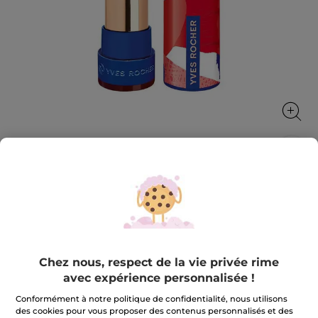
Rouge Elixir Satin 22. Raisin généreux
Rouge Elixir Satin, un rouge à lèvres ultra-pigmenté,
confortable et soin.
3.7 g
Chez nous, respect de la vie privée rime
★★★★★
★★★★★
4.0
(309)
AJOUTER UN AVIS
avec expérience personnalisée !
4
sur
23,90 €
Conformément à notre politique de confidentialité, nous utilisons
5
étoiles.
des cookies pour vous proposer des contenus personnalisés et des
Lire