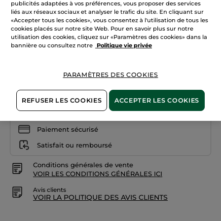
publicités adaptées à vos préférences, vous proposer des services
les
+22
liés aux réseaux sociaux et analyser le trafic du site. En cliquant sur
avis
sur
«Accepter tous les cookies», vous consentez à l'utilisation de tous les
22. Raisin généreux
Rouge
cookies placés sur notre site Web. Pour en savoir plus sur notre
Elixir
utilisation des cookies, cliquez sur «Paramètres des cookies» dans la
Satin
Quantité
01.
bannière ou consultez notre
Politique vie privée
Rosé
romantique
PARAMÈTRES DES COOKIES
AJOUTER AU PANIER
REFUSER LES COOKIES
ACCEPTER LES COOKIES
Livraison à partir du
12/08
Paiement sécurisé
Satisfait ou remboursé
Conditions générales de vente
VOIR LES CONDITIONS GÉNÉRALES ICI
Avis clients
VOIR LA POLITIQUE DES AVIS CLIENTS