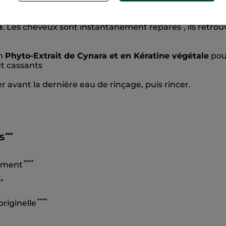
a dernière étape du rituel de soin sous la douche. Utilis
*
e
. Les cheveux sont instantanément réparés
, ils retro
en
Phyto-Extrait de Cynara et en Kératine végétale
pou
t cassants
r avant la dernière eau de rinçage, puis rincer.
*
**
S
*
*
**
ément
*
*
*
**
originelle