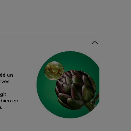
réé un
ives
git
 bien en
​