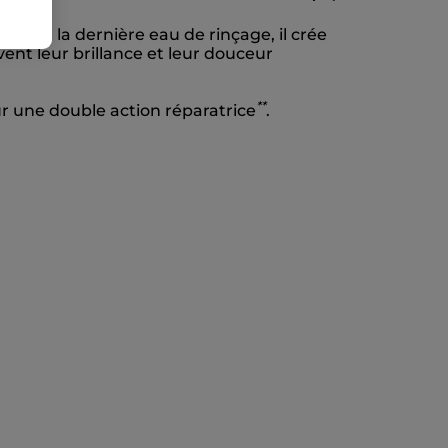
é avant la dernière eau de rinçage, il crée
uvent leur brillance et leur douceur
*
*
r une double action réparatrice
.