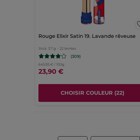
Express
vers
étoiles
2
★
3 
Sé
3
étoiles
la
1
★
3 
Sé
3
* Ingrédients d'origine naturelle
page
*Ingrédients synthétiques
Rouge Elixir Satin 19. Lavande rêveuse
de
connexion
Stick
3.7 g
- 22 teintes
(309)
645,95 € / 100g
23,90 €
CHOISIR COULEUR (22)