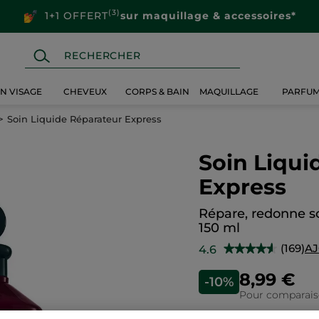
(3)
1+1 OFFERT
sur maquillage & accessoires*
IN VISAGE
CHEVEUX
CORPS & BAIN
MAQUILLAGE
PARFU
Soin Liquide Réparateur Express
Soin Liqui
Express
Répare, redonne so
150 ml
(169)
AJ
4.6
★★★★★
★★★★★
4.6
sur
8,99 €
-10%
5
étoiles.
Pour comparaison
Lire
les
avis