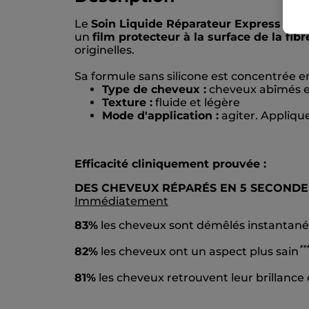
Le
Soin Liquide Réparateur Express
est l
un
film protecteur à la surface de la fibr
originelles.
Sa formule sans silicone est concentrée 
Type de cheveux :
cheveux abîmés e
Texture :
fluide et légère
Mode d'application :
agiter. Applique
Efficacité cliniquement prouvée :
DES CHEVEUX RÉPARÉS EN 5 SECONDE
Immédiatement
83%
les cheveux sont démêlés instantan
*
*
*
82%
les cheveux ont un aspect plus sain
81%
les cheveux retrouvent leur brillance 