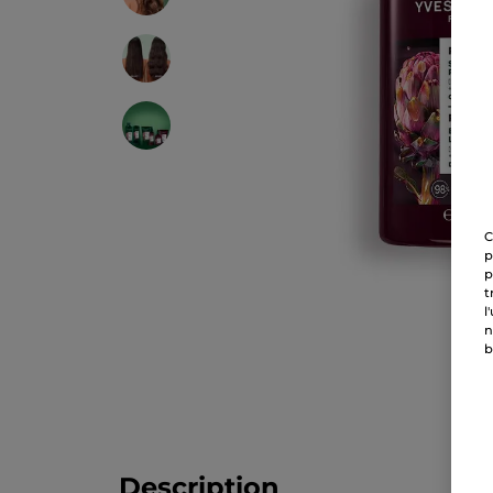
C
p
p
t
l
n
b
Description