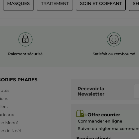
MASQUES
TRAITEMENT
SOIN ET COIFFANT
SH
Paiement sécurisé
Satisfait ou remboursé
PLUS
GORIES PHARES
Recevoir
la
utés
Newsletter
ions
lers
Offre courrier
cadeaux
Commander en ligne
ion Monoï
Suivre ou régler ma comman
ion de Noël
Service clients