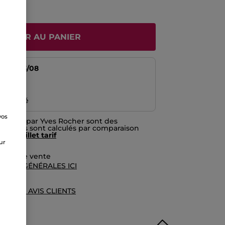
JOUTER AU PANIER
tir du
13/08
risé
emboursé
vos
nitiées par Yves Rocher sont des
e
prix. Ils sont calculés par comparaison
f du
feuillet tarif
sur
rales de vente
TIONS GÉNÉRALES ICI
UE DES AVIS CLIENTS