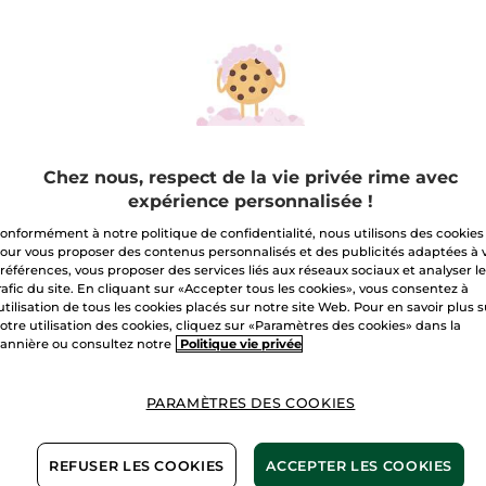
sur
Quantité
Soin
Liquide
Réparateur
Express
A
Livraison à par
Chez nous, respect de la vie privée rime avec
Paiement sécu
expérience personnalisée !
Satisfait ou r
onformément à notre politique de confidentialité, nous utilisons des cookies
our vous proposer des contenus personnalisés et des publicités adaptées à 
Les promotions i
références, vous proposer des services liés aux réseaux sociaux et analyser l
comparaisons de 
rafic du site. En cliquant sur «Accepter tous les cookies», vous consentez à
avec les prix tari
'utilisation de tous les cookies placés sur notre site Web. Pour en savoir plus 
otre utilisation des cookies, cliquez sur «Paramètres des cookies» dans la
Conditions géné
annière ou consultez notre
Politique vie privée
VOIR LES CONDI
Avis clients
PARAMÈTRES DES COOKIES
VOIR LA POLITIQ
REFUSER LES COOKIES
ACCEPTER LES COOKIES