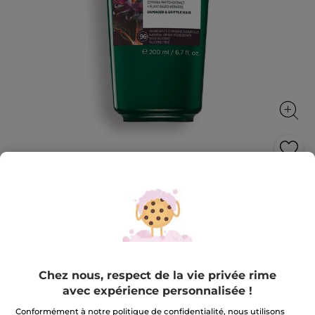
Masque Réparateur
Répare, renforce et redonne de la souplesse
200 ml
★★★★★
★★★★★
4.5
(82)
AJOUTER UN AVIS
4.5
Chez nous, respect de la vie privée rime
sur
Pour comparaison, prix tarif: 8,99 €
7,99 €
-11%
5
avec expérience personnalisée !
étoiles.
Lire
les
Conformément à notre politique de confidentialité, nous utilisons