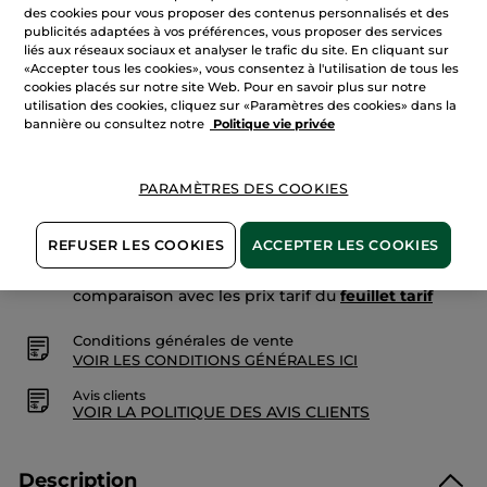
Quantité
avis
des cookies pour vous proposer des contenus personnalisés et des
sur
publicités adaptées à vos préférences, vous proposer des services
Masque
liés aux réseaux sociaux et analyser le trafic du site. En cliquant sur
Réparateur
AJOUTER AU PANIER
«Accepter tous les cookies», vous consentez à l'utilisation de tous les
cookies placés sur notre site Web. Pour en savoir plus sur notre
utilisation des cookies, cliquez sur «Paramètres des cookies» dans la
bannière ou consultez notre
Politique vie privée
Livraison à partir du
12/08
Paiement sécurisé
PARAMÈTRES DES COOKIES
Satisfait ou remboursé
REFUSER LES COOKIES
ACCEPTER LES COOKIES
Les promotions initiées par Yves Rocher sont des
comparaisons de prix. Ils sont calculés par
comparaison avec les prix tarif du
feuillet tarif
Conditions générales de vente
VOIR LES CONDITIONS GÉNÉRALES ICI
Avis clients
VOIR LA POLITIQUE DES AVIS CLIENTS
Description