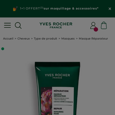
(3)
1+1 OFFERT
sur maquillage & accessoires*
Accueil
Cheveux
Type de produit
Masques
Masque Réparateur