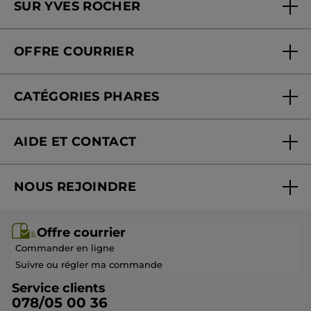
SUR YVES ROCHER
Soins en institut
Qui sommes-nous
Carte fidélité magasin
OFFRE COURRIER
Nos engagements
Offre courrier
Fondation Yves Rocher
CATÉGORIES PHARES
Blog Act Beautiful
Nouveautés
AIDE ET CONTACT
Promotions
Suivre ma commande
Best-sellers
NOUS REJOINDRE
Mes cadeaux
Idées cadeaux
Rejoindre nos équipes
Offre courrier / dépliant
Collection Monoï
Offre courrier
Devenir franchisé ou gérant
Questions & Réponses
Collection de Noël
Commander en ligne
Contactez-nous
Suivre ou régler ma commande
Service clients
078/05 00 36