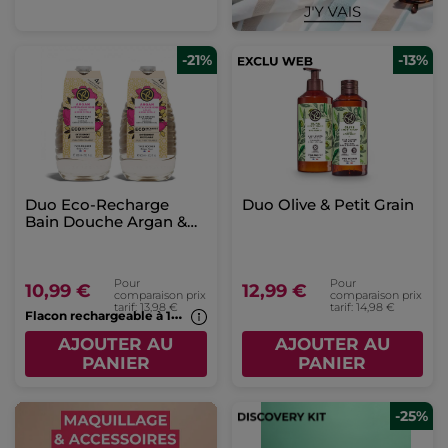
-21%
-13%
Duo Eco-Recharge
Duo Olive & Petit Grain
Bain Douche Argan &
Pétales de Rose
Pour
Pour
10,99 €
12,99 €
comparaison prix
comparaison prix
tarif: 13,98 €
tarif: 14,98 €
F
lacon rechargeable à 1€*(7b)
AJOUTER AU
AJOUTER AU
PANIER
PANIER
-25%