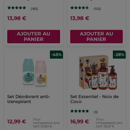
Réconfortants
Exotiques
(183)
(102)
13,98 €
13,98 €
AJOUTER AU
AJOUTER AU
PANIER
PANIER
-45%
-28%
Set Déodorant anti-
Set Essentiel - Noix de
transpirant
Coco​
(3)
Pour
Pour
12,99 €
16,99 €
comparaison prix
comparaison prix
tarif: 23,80 €
tarif: 23,47 €