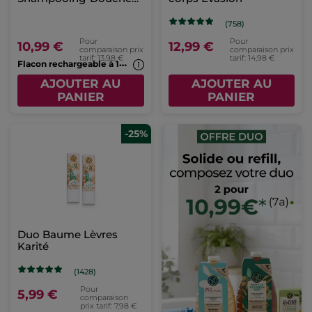
Monoï
(758)
Pour
Pour
10,99 €
12,99 €
comparaison prix
comparaison prix
tarif: 13,98 €
tarif: 14,98 €
F
lacon rechargeable à 1€*(7b)
AJOUTER AU
AJOUTER AU
PANIER
PANIER
-25%
Duo Baume Lèvres
Karité
(1428)
Pour
5,99 €
comparaison
prix tarif: 7,98 €