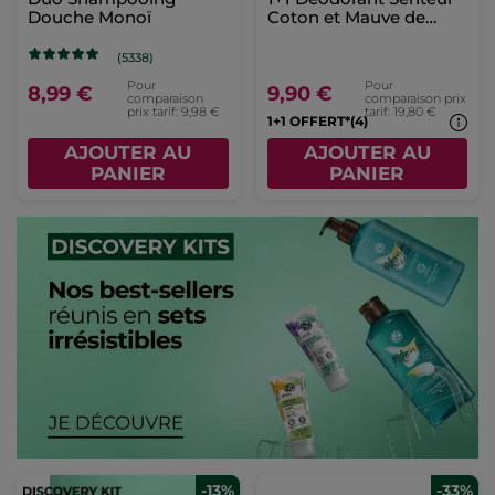
Douche Monoï
Coton et Mauve de
Bretagne
(5338)
Pour
Pour
8,99 €
9,90 €
comparaison
comparaison prix
prix tarif: 9,98 €
tarif: 19,80 €
1+1 OFFERT*(4)
AJOUTER AU
AJOUTER AU
PANIER
PANIER
-13%
-33%