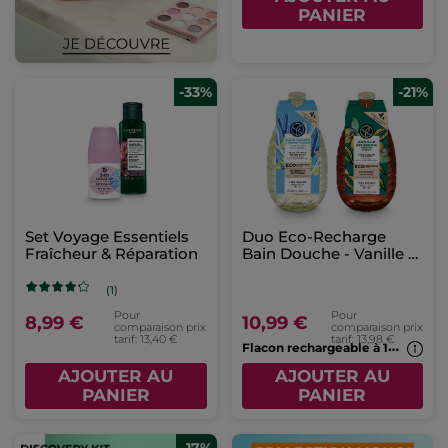
PANIER
-33%
-21%
Set Voyage Essentiels
Duo Eco-Recharge
Fraîcheur & Réparation
Bain Douche - Vanille &
Algues
(1)
Pour
Pour
8,99 €
10,99 €
comparaison prix
comparaison prix
tarif: 13,40 €
tarif: 13,98 €
F
lacon rechargeable à 1€*(7b)
AJOUTER AU
AJOUTER AU
PANIER
PANIER