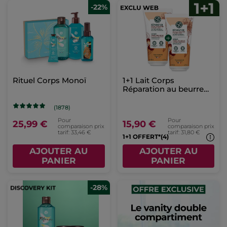
-22%
Rituel Corps Monoï
1+1 Lait Corps
Réparation au beurre
de karité & calendula
(1878)
Pour
Pour
25,99 €
15,90 €
comparaison prix
comparaison prix
tarif: 33,46 €
tarif: 31,80 €
1+1 OFFERT*(4)
AJOUTER AU
AJOUTER AU
PANIER
PANIER
-28%