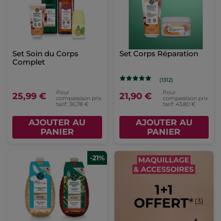
Set Soin du Corps
Set Corps Réparation
Complet
(1312)
Pour
Pour
25,99 €
21,90 €
comparaison prix
comparaison prix
tarif: 36,78 €
tarif: 43,80 €
AJOUTER AU
AJOUTER AU
PANIER
PANIER
-21%