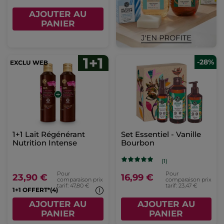
AJOUTER AU
PANIER
-28%
1+1 Lait Régénérant
Set Essentiel - Vanille
Nutrition Intense
Bourbon
(1)
Pour
Pour
23,90 €
16,99 €
comparaison prix
comparaison prix
tarif: 47,80 €
tarif: 23,47 €
1+1 OFFERT*(4)
AJOUTER AU
AJOUTER AU
PANIER
PANIER