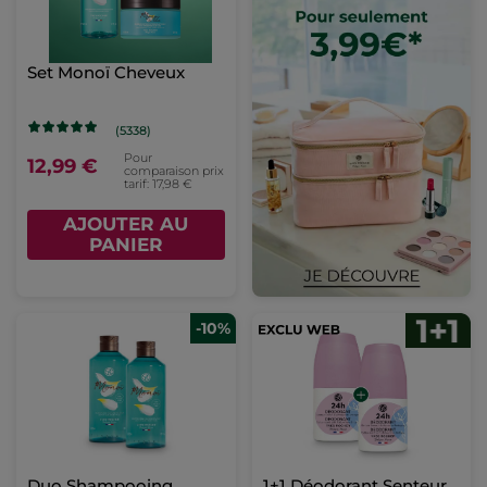
Set Monoï Cheveux
(5338)
Pour
12,99 €
comparaison prix
tarif: 17,98 €
AJOUTER AU
PANIER
-10%
Duo Shampooing
1+1 Déodorant Senteur