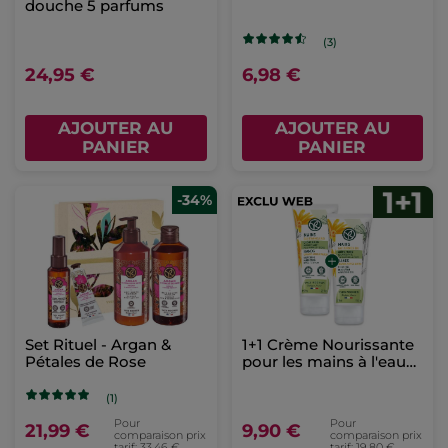
douche 5 parfums
(3)
24,95 €
6,98 €
AJOUTER AU
AJOUTER AU
PANIER
PANIER
-34%
Set Rituel - Argan &
1+1 Crème Nourissante
Pétales de Rose
pour les mains à l'eau
d'arnica
(1)
Pour
Pour
21,99 €
9,90 €
comparaison prix
comparaison prix
tarif: 33,46 €
tarif: 19,80 €