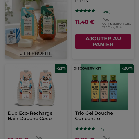
Pieds
(1080)
Pour
11,40 €
comparaison prix
tarif: 22,80 €
AJOUTER AU
PANIER
-21%
-20%
Duo Eco-Recharge
Trio Gel Douche
Bain Douche Coco
Concentré
(1)
Pour
Pour