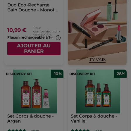
Duo Eco-Recharge
Bain Douche - Monoi &
Vanille
Pour
10,99 €
comparaison prix
tarif: 13,98 €
F
lacon rechargeable à 1€*(7b)
AJOUTER AU
PANIER
-10%
-28%
Set Corps & douche -
Set Corps & douche -
Argan
Vanille