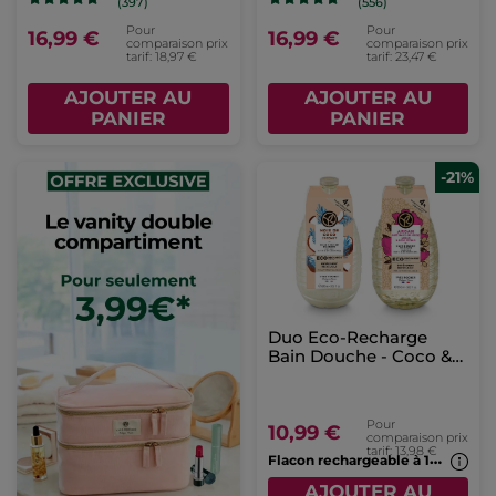
(397)
(556)
Pour
Pour
16,99 €
16,99 €
comparaison prix
comparaison prix
tarif: 18,97 €
tarif: 23,47 €
AJOUTER AU
AJOUTER AU
PANIER
PANIER
-21%
Duo Eco-Recharge
Bain Douche - Coco &
Argan
Pour
10,99 €
comparaison prix
tarif: 13,98 €
F
lacon rechargeable à 1€*(7b)
AJOUTER AU