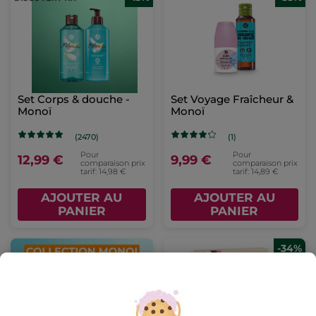
Set Corps & douche -
Set Voyage Fraîcheur &
Monoï
Monoï
(2470)
(1)
Pour
Pour
12,99 €
9,99 €
comparaison prix
comparaison prix
tarif: 14,98 €
tarif: 14,89 €
AJOUTER AU
AJOUTER AU
PANIER
PANIER
-34%