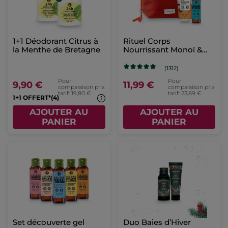
1+1 Déodorant Citrus à
Rituel Corps
la Menthe de Bretagne
Nourrissant Monoï &
Karité
(1312)
Pour
Pour
9,90 €
11,99 €
comparaison prix
comparaison prix
tarif: 19,80 €
tarif: 23,89 €
1+1 OFFERT*(4)
AJOUTER AU
AJOUTER AU
PANIER
PANIER
Set découverte gel
Duo Baies d’Hiver