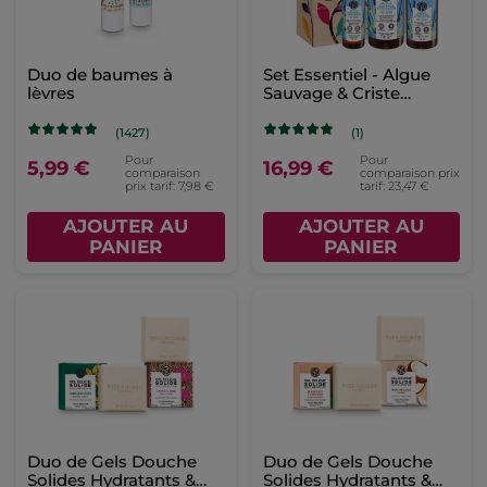
Duo de baumes à
Set Essentiel - Algue
lèvres
Sauvage & Criste
Marine
(1427)
(1)
Pour
Pour
5,99 €
16,99 €
comparaison
comparaison prix
prix tarif: 7,98 €
tarif: 23,47 €
AJOUTER AU
AJOUTER AU
PANIER
PANIER
Duo de Gels Douche
Duo de Gels Douche
Solides Hydratants &
Solides Hydratants &