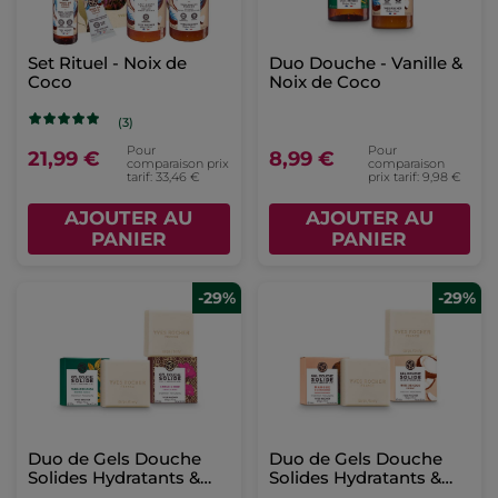
Set Rituel - Noix de
Duo Douche - Vanille &
Coco​
Noix de Coco
(3)
Pour
Pour
21,99 €
8,99 €
comparaison prix
comparaison
tarif: 33,46 €
prix tarif: 9,98 €
AJOUTER AU
AJOUTER AU
PANIER
PANIER
-29%
-29%
Duo de Gels Douche
Duo de Gels Douche
Solides Hydratants &
Solides Hydratants &
Réconfortants
Exotiques