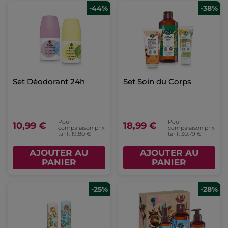
-44%
-38%
Set Déodorant 24h
Set Soin du Corps
Pour
Pour
10,99 €
18,99 €
comparaison prix
comparaison prix
tarif: 19,80 €
tarif: 30,79 €
AJOUTER AU
AJOUTER AU
PANIER
PANIER
-25%
-28%