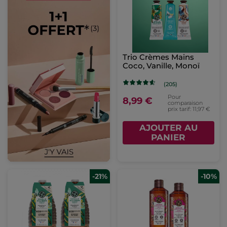
Trio Crèmes Mains
Coco, Vanille, Monoï
(205)
Pour
8,99 €
comparaison
prix tarif: 11,97 €
AJOUTER AU
PANIER
-21%
-10%