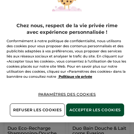
Set Rituel - Vanille
Bourbon
Chez nous, respect de la vie privée rime
(3)
avec expérience personnalisée !
Pour
21,99 €
Conformément à notre politique de confidentialité, nous utilisons
comparaison prix
tarif: 33,46 €
des cookies pour vous proposer des contenus personnalisés et des
publicités adaptées à vos préférences, vous proposer des services
AJOUTER AU
liés aux réseaux sociaux et analyser le trafic du site. En cliquant sur
PANIER
«Accepter tous les cookies», vous consentez à l'utilisation de tous les
cookies placés sur notre site Web. Pour en savoir plus sur notre
utilisation des cookies, cliquez sur «Paramètres des cookies» dans la
bannière ou consultez notre
Politique vie privée
-21%
-13%
PARAMÈTRES DES COOKIES
REFUSER LES COOKIES
ACCEPTER LES COOKIES
Duo Eco-Recharge
Duo Bain Douche & Lait
Shampooing-Douche
corps Evasion