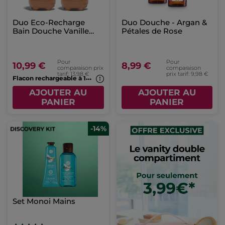
Duo Eco-Recharge
Duo Douche - Argan &
Bain Douche Vanille
Pétales de Rose
Bourbon
Pour
Pour
10,99 €
8,99 €
comparaison prix
comparaison
tarif: 13,98 €
prix tarif: 9,98 €
F
lacon rechargeable à 1€*(7b)
AJOUTER AU
AJOUTER AU
PANIER
PANIER
-14%
Set Monoi Mains