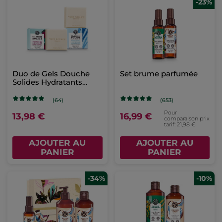
-23%
Duo de Gels Douche
Set brume parfumée
Solides Hydratants
Énergisants
(64)
(653)
Pour
13,98 €
16,99 €
comparaison prix
tarif: 21,98 €
AJOUTER AU
AJOUTER AU
PANIER
PANIER
-34%
-10%