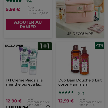
(716)
Pour
5,99 €
comparaison
prix tarif: 6,98 €
AJOUTER AU
PANIER
-13%
1+1 Crème Pieds à la
Duo Bain Douche & Lait
menthe bio et à la
corps Hammam
mauve bio
(710)
Pour
Pour
12,90 €
12,99 €
comparaison prix
comparaison prix
tarif: 25,80 €
tarif: 14,98 €
1+1 OFFERT*(4)