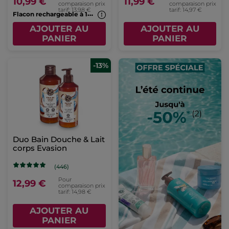
10,99 €
11,99 €
comparaison prix
comparaison prix
tarif: 13,98 €
tarif: 14,97 €
F
lacon rechargeable à 1€*(7b)
AJOUTER AU
AJOUTER AU
PANIER
PANIER
-13%
Duo Bain Douche & Lait
corps Evasion
(446)
Pour
12,99 €
comparaison prix
tarif: 14,98 €
AJOUTER AU
PANIER