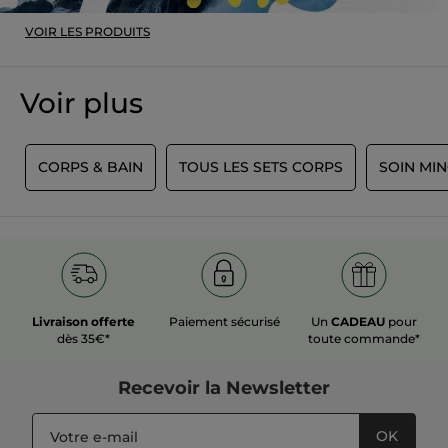
VOIR LES PRODUITS
Voir plus
S
CORPS & BAIN
TOUS LES SETS CORPS
SOIN MI
Livraison offerte
Paiement sécurisé
Un
CADEAU
pour
dès 35€*
toute commande*
Recevoir
la Newsletter
OK