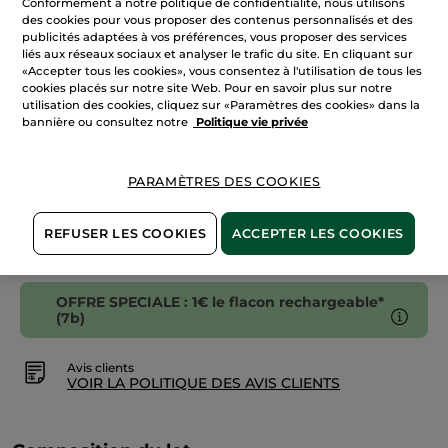
Conformément à notre politique de confidentialité, nous utilisons
Recharge
des cookies pour vous proposer des contenus personnalisés et des
Bain
publicités adaptées à vos préférences, vous proposer des services
Douche
AJOUTER AU PANIER
Vanille
liés aux réseaux sociaux et analyser le trafic du site. En cliquant sur
Bourbon
«Accepter tous les cookies», vous consentez à l'utilisation de tous les
cookies placés sur notre site Web. Pour en savoir plus sur notre
utilisation des cookies, cliquez sur «Paramètres des cookies» dans la
bannière ou consultez notre
Politique vie privée
Livraison à partir du
12/08
Paiement sécurisé
PARAMÈTRES DES COOKIES
Satisfait ou remboursé
Conditions générales de vente
REFUSER LES COOKIES
ACCEPTER LES COOKIES
VOIR LES CONDITIONS GÉNÉRALES ICI
OFFRE SPECIALE : 1€ le flacon rechargeable*
(7b)
Avis clients
VOIR LA POLITIQUE DES AVIS CLIENTS