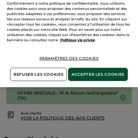
Conformément à notre politique de confidentialité, nous utilisons
Recharge
Shampooing-
des cookies pour vous proposer des contenus personnalisés et des
Douche
publicités adaptées à vos préférences, vous proposer des services
AJOUTER AU PANIER
Monoï
liés aux réseaux sociaux et analyser le trafic du site. En cliquant sur
«Accepter tous les cookies», vous consentez à l'utilisation de tous les
cookies placés sur notre site Web. Pour en savoir plus sur notre
utilisation des cookies, cliquez sur «Paramètres des cookies» dans la
Livraison à partir du
12/08
bannière ou consultez notre
Politique vie privée
Paiement sécurisé
Satisfait ou remboursé
PARAMÈTRES DES COOKIES
Conditions générales de vente
REFUSER LES COOKIES
ACCEPTER LES COOKIES
VOIR LES CONDITIONS GÉNÉRALES ICI
OFFRE SPECIALE : 1€ le flacon rechargeable*
(7b)
Avis clients
VOIR LA POLITIQUE DES AVIS CLIENTS