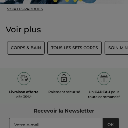
VOIR LES PRODUITS
Voir plus
S
CORPS & BAIN
TOUS LES SETS CORPS
SOIN MI
Livraison offerte
Paiement sécurisé
Un
CADEAU
pour
dès 35€*
toute commande*
Recevoir
la Newsletter
OK