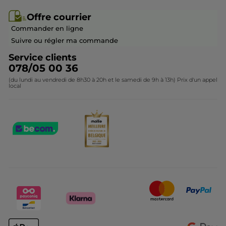
Rejoindre nos équipes
Offre courrier / dépliant
Collection Monoï
Offre courrier
Devenir franchisé ou gérant
Questions & Réponses
Collection de Noël
Commander en ligne
Contactez-nous
Suivre ou régler ma commande
Service clients
078/05 00 36
(du lundi au vendredi de 8h30 à 20h et le samedi de 9h à 13h) Prix d'un appel
local