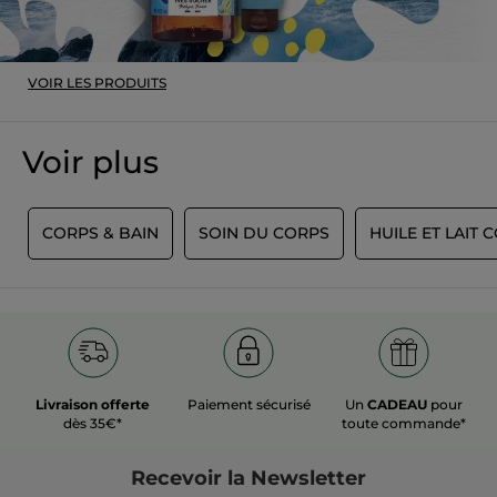
Publié à l'origine sur yves-rocher.fr
PLUS
VOIR LES PRODUITS
Voir plus
E
CORPS & BAIN
SOIN DU CORPS
HUILE ET LAIT 
Livraison offerte
Paiement sécurisé
Un
CADEAU
pour
dès 35€*
toute commande*
Recevoir
la Newsletter