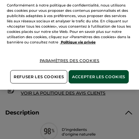
avis
Conformément à notre politique de confidentialité, nous utilisons
sur
Lait
des cookies pour vous proposer des contenus personnalisés et des
Corps
publicités adaptées à vos préférences, vous proposer des services
AJOUTER AU PANIER
Vanille
liés aux réseaux sociaux et analyser le trafic du site. En cliquant sur
Bourbon
«Accepter tous les cookies», vous consentez à l'utilisation de tous les
cookies placés sur notre site Web. Pour en savoir plus sur notre
utilisation des cookies, cliquez sur «Paramètres des cookies» dans la
Livraison à partir du
12/08
bannière ou consultez notre
Politique vie privée
Paiement sécurisé
Satisfait ou remboursé
PARAMÈTRES DES COOKIES
Conditions générales de vente
REFUSER LES COOKIES
ACCEPTER LES COOKIES
VOIR LES CONDITIONS GÉNÉRALES ICI
Avis clients
VOIR LA POLITIQUE DES AVIS CLIENTS
Description
D’ingrédients
d’origine naturelle