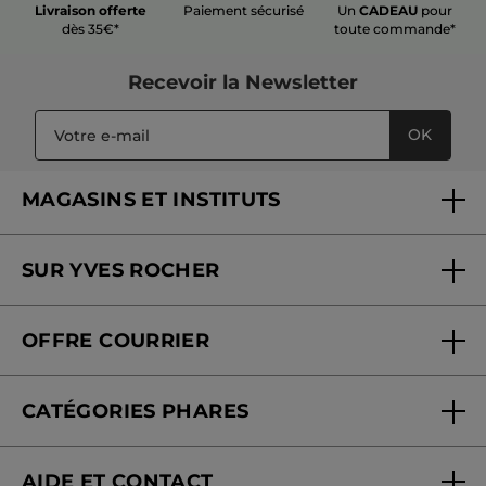
Livraison offerte
Paiement sécurisé
Un
CADEAU
pour
dès 35€*
toute commande*
Recevoir
la Newsletter
OK
MAGASINS ET INSTITUTS
Trouver un magasin ou institut
SUR YVES ROCHER
Soins en institut
Qui sommes-nous
Carte fidélité magasin
OFFRE COURRIER
Nos engagements
Offre courrier
Fondation Yves Rocher
CATÉGORIES PHARES
Blog Act Beautiful
Nouveautés
AIDE ET CONTACT