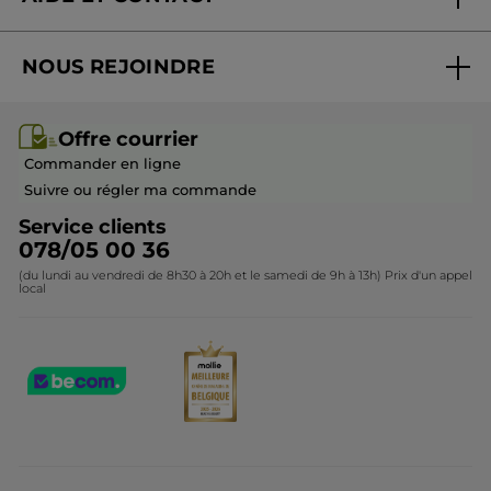
Promotions
Suivre ma commande
Best-sellers
NOUS REJOINDRE
Mes cadeaux
Idées cadeaux
Rejoindre nos équipes
Offre courrier / dépliant
Collection Monoï
Offre courrier
Devenir franchisé ou gérant
Questions & Réponses
Collection de Noël
Commander en ligne
Contactez-nous
Suivre ou régler ma commande
Service clients
078/05 00 36
(du lundi au vendredi de 8h30 à 20h et le samedi de 9h à 13h) Prix d'un appel
local