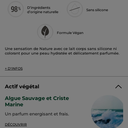
D’ingrédients
Sans silicone
d’origine naturelle
Formule Végan
Une sensation de Nature avec ce lait corps sans silicone ni
colorant pour une peau hydratée et délicatement parfumée.
Senteur :
Algue Sauvage et Criste Marine
Type de peau :
Tous les types de peau
+ D'INFOS
Texture :
Lait
Bénéfices :
Adoucit, assouplit et hydrate la peau pour
toute la journée, tout en la parfumant délicatement. Ne
colle pas, ne laisse pas de fini gras
Actif végétal
La senteur :
Algue Sauvage et Criste
Les sensations énergisantes de la côte sauvage Bretonne au
Marine
parfum marin, frais et tonifiant. Enrichi en extrait d'
Algue de
Bretagne
et
Criste Marine
.
Un parfum energisant et frais.
Envie de prolonger le plaisir ?
DÉCOUVRIR