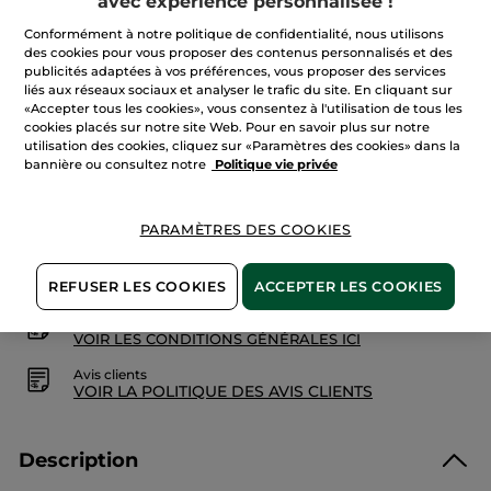
avec expérience personnalisée !
9,99 €
5
étoiles.
Conformément à notre politique de confidentialité, nous utilisons
Lire
Quantité
des cookies pour vous proposer des contenus personnalisés et des
les
avis
publicités adaptées à vos préférences, vous proposer des services
sur
liés aux réseaux sociaux et analyser le trafic du site. En cliquant sur
Lait
«Accepter tous les cookies», vous consentez à l'utilisation de tous les
Corps
AJOUTER AU PANIER
cookies placés sur notre site Web. Pour en savoir plus sur notre
Algue
Sauvage
utilisation des cookies, cliquez sur «Paramètres des cookies» dans la
&
bannière ou consultez notre
Politique vie privée
Criste
Marine
Livraison à partir du
14/08
PARAMÈTRES DES COOKIES
Paiement sécurisé
Satisfait ou remboursé
REFUSER LES COOKIES
ACCEPTER LES COOKIES
Conditions générales de vente
VOIR LES CONDITIONS GÉNÉRALES ICI
Avis clients
VOIR LA POLITIQUE DES AVIS CLIENTS
Description