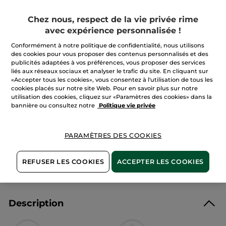
étoiles.
Lire
Quantité
les
Chez nous, respect de la vie privée rime
avis
avec expérience personnalisée !
sur
Bain
Douche
Conformément à notre politique de confidentialité, nous utilisons
AJOUTER AU PANIER
Algue
des cookies pour vous proposer des contenus personnalisés et des
Sauvage
publicités adaptées à vos préférences, vous proposer des services
&
Criste
liés aux réseaux sociaux et analyser le trafic du site. En cliquant sur
Marine
«Accepter tous les cookies», vous consentez à l'utilisation de tous les
Livraison à partir du
12/08
cookies placés sur notre site Web. Pour en savoir plus sur notre
utilisation des cookies, cliquez sur «Paramètres des cookies» dans la
Paiement sécurisé
bannière ou consultez notre
Politique vie privée
Satisfait ou remboursé
PARAMÈTRES DES COOKIES
Conditions générales de vente
VOIR LES CONDITIONS GÉNÉRALES ICI
REFUSER LES COOKIES
ACCEPTER LES COOKIES
Avis clients
VOIR LA POLITIQUE DES AVIS CLIENTS
Description