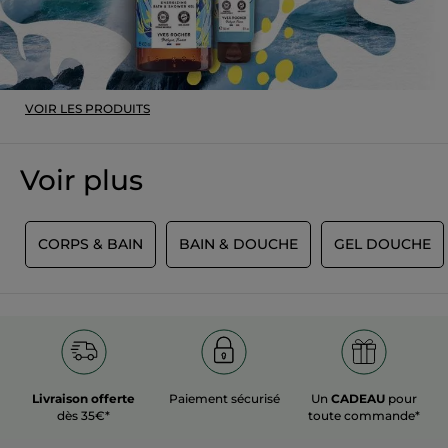
Recommande ce produit
Oui
Publié à l'origine sur yves-rocher.fr
VOIR LES PRODUITS
PLUS
Voir plus
T
CORPS & BAIN
BAIN & DOUCHE
GEL DOUCHE
Livraison offerte
Paiement sécurisé
Un
CADEAU
pour
dès 35€*
toute commande*