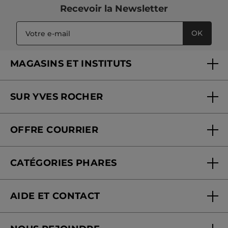
Recevoir
la Newsletter
OK
MAGASINS ET INSTITUTS
Trouver un magasin ou institut
SUR YVES ROCHER
Soins en institut
Qui sommes-nous
Carte fidélité magasin
OFFRE COURRIER
Nos engagements
Offre courrier
Fondation Yves Rocher
CATÉGORIES PHARES
Blog Act Beautiful
Nouveautés
AIDE ET CONTACT
Promotions
Suivre ma commande
Best-sellers