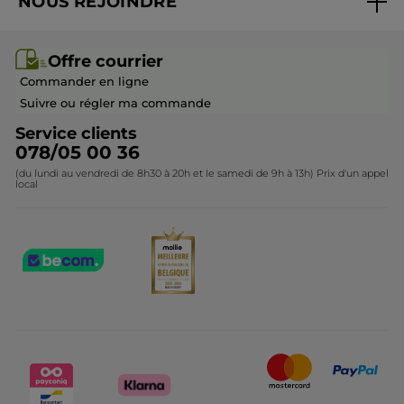
NOUS REJOINDRE
Mes cadeaux
Idées cadeaux
Rejoindre nos équipes
Offre courrier / dépliant
Collection Monoï
Offre courrier
Devenir franchisé ou gérant
Questions & Réponses
Collection de Noël
Commander en ligne
Contactez-nous
Suivre ou régler ma commande
Service clients
078/05 00 36
(du lundi au vendredi de 8h30 à 20h et le samedi de 9h à 13h) Prix d'un appel
local