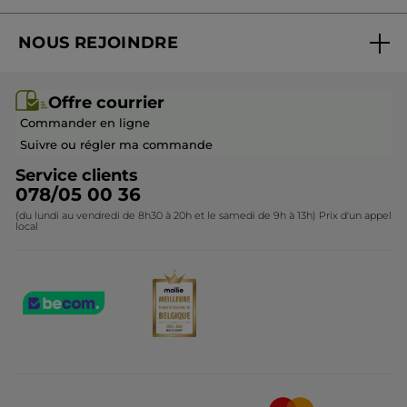
Suivre ma commande
Best-sellers
NOUS REJOINDRE
Mes cadeaux
Idées cadeaux
Rejoindre nos équipes
Offre courrier / dépliant
Collection Monoï
Offre courrier
Devenir franchisé ou gérant
Questions & Réponses
Collection de Noël
Commander en ligne
Contactez-nous
Suivre ou régler ma commande
Service clients
078/05 00 36
(du lundi au vendredi de 8h30 à 20h et le samedi de 9h à 13h) Prix d'un appel
local