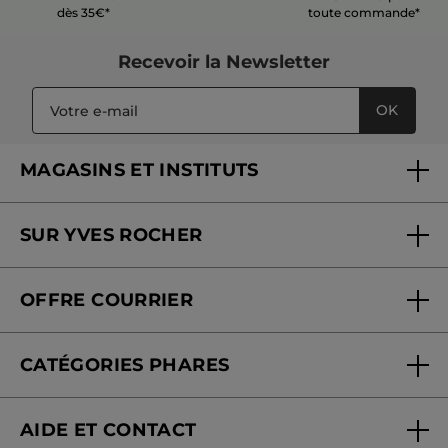
dès 35€*
toute commande*
Recevoir
la Newsletter
OK
MAGASINS ET INSTITUTS
Trouver un magasin ou institut
SUR YVES ROCHER
Soins en institut
Qui sommes-nous
Carte fidélité magasin
OFFRE COURRIER
Nos engagements
Offre courrier
Fondation Yves Rocher
CATÉGORIES PHARES
Blog Act Beautiful
Nouveautés
AIDE ET CONTACT
Promotions