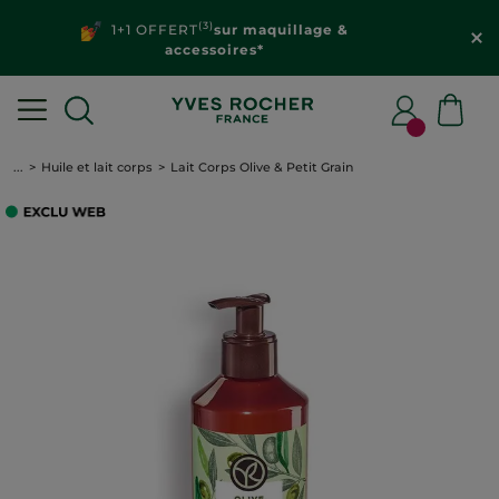
(3)
1+1 OFFERT
sur maquillage &
accessoires*
...
Huile et lait corps
Lait Corps Olive & Petit Grain