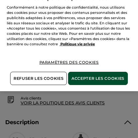
étoiles.
Lire
Quantité
Conformément à notre politique de confidentialité, nous utilisons
les
des cookies pour vous proposer des contenus personnalisés et des
avis
sur
publicités adaptées à vos préférences, vous proposer des services
Lait
liés aux réseaux sociaux et analyser le trafic du site. En cliquant sur
Corps
AJOUTER AU PANIER
«Accepter tous les cookies», vous consentez à l'utilisation de tous les
Olive
&
cookies placés sur notre site Web. Pour en savoir plus sur notre
Petit
utilisation des cookies, cliquez sur «Paramètres des cookies» dans la
Grain
bannière ou consultez notre
Politique vie privée
Livraison à partir du
12/08
Paiement sécurisé
PARAMÈTRES DES COOKIES
Satisfait ou remboursé
REFUSER LES COOKIES
ACCEPTER LES COOKIES
Conditions générales de vente
VOIR LES CONDITIONS GÉNÉRALES ICI
Avis clients
VOIR LA POLITIQUE DES AVIS CLIENTS
Description