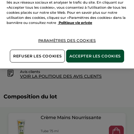
liés aux réseaux sociaux et analyser le trafic du site. En cliquant sur
AJOUTER AU PANIER
«Accepter tous les cookies», vous consentez à l'utilisation de tous les
cookies placés sur notre site Web. Pour en savoir plus sur notre
utilisation des cookies, cliquez sur «Paramètres des cookies» dans la
bannière ou consultez notre
Politique vie privée
Livraison à partir du
12/08
Paiement sécurisé
PARAMÈTRES DES COOKIES
Satisfait ou remboursé
REFUSER LES COOKIES
ACCEPTER LES COOKIES
Conditions générales de vente
VOIR LES CONDITIONS GÉNÉRALES ICI
Avis clients
VOIR LA POLITIQUE DES AVIS CLIENTS
Composition du lot
Crème Mains Nourrissante
Tube 75 ml