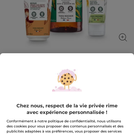
Set Soin du Corps
Un rituel complet pour hydrater et protéger la peau
★★★★★
★★★★★
AJOUTER UN AVIS
Aucune
valeur
18,99 €
30,79 €
-38%
Chez nous, respect de la vie privée rime
de
notation
avec expérience personnalisée !
pour
Quantité
Set
Conformément à notre politique de confidentialité, nous utilisons
Soin
du
des cookies pour vous proposer des contenus personnalisés et des
Corps
publicités adaptées à vos préférences, vous proposer des services