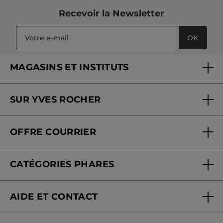
Recevoir
la Newsletter
OK
MAGASINS ET INSTITUTS
Trouver un magasin ou institut
SUR YVES ROCHER
Soins en institut
Qui sommes-nous
Carte fidélité magasin
OFFRE COURRIER
Nos engagements
Offre courrier
Fondation Yves Rocher
CATÉGORIES PHARES
Blog Act Beautiful
Nouveautés
AIDE ET CONTACT
Promotions
Suivre ma commande
Best-sellers