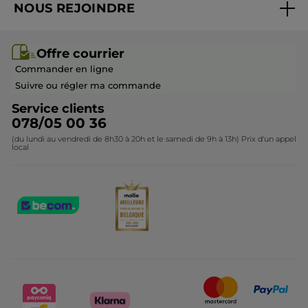
NOUS REJOINDRE
Mes cadeaux
Idées cadeaux
Rejoindre nos équipes
Offre courrier / dépliant
Collection Monoï
Offre courrier
Devenir franchisé ou gérant
Questions & Réponses
Collection de Noël
Commander en ligne
Contactez-nous
Suivre ou régler ma commande
Service clients
078/05 00 36
(du lundi au vendredi de 8h30 à 20h et le samedi de 9h à 13h) Prix d'un appel
local