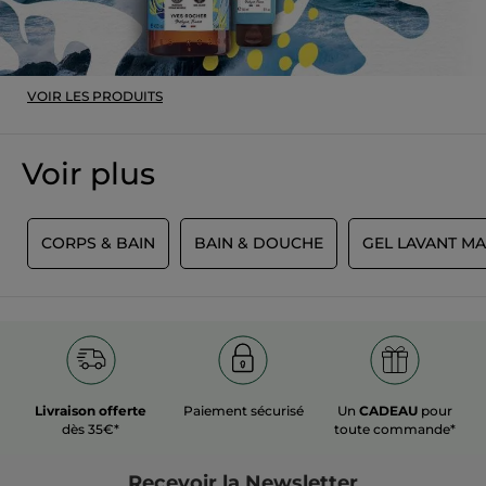
VOIR LES PRODUITS
Voir plus
S
CORPS & BAIN
BAIN & DOUCHE
GEL LAVANT MA
Livraison offerte
Paiement sécurisé
Un
CADEAU
pour
dès 35€*
toute commande*
Recevoir
la Newsletter