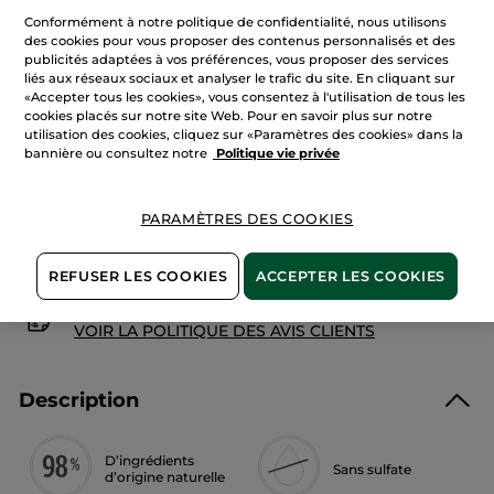
Mains
Conformément à notre politique de confidentialité, nous utilisons
Olive
&
des cookies pour vous proposer des contenus personnalisés et des
Petit
publicités adaptées à vos préférences, vous proposer des services
AJOUTER AU PANIER
Grain
liés aux réseaux sociaux et analyser le trafic du site. En cliquant sur
«Accepter tous les cookies», vous consentez à l'utilisation de tous les
cookies placés sur notre site Web. Pour en savoir plus sur notre
utilisation des cookies, cliquez sur «Paramètres des cookies» dans la
Livraison à partir du
12/08
bannière ou consultez notre
Politique vie privée
Paiement sécurisé
Satisfait ou remboursé
PARAMÈTRES DES COOKIES
Conditions générales de vente
REFUSER LES COOKIES
ACCEPTER LES COOKIES
VOIR LES CONDITIONS GÉNÉRALES ICI
Avis clients
VOIR LA POLITIQUE DES AVIS CLIENTS
Description
D’ingrédients
Sans sulfate
d’origine naturelle