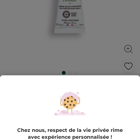
Crème Mains Olive & Petit Grain
Hydrate et parfume délicatement la peau.
30 ml
★★★★★
★★★★★
AJOUTER UN AVIS
Aucune
valeur
3,99 €
de
Chez nous, respect de la vie privée rime
notation
pour
avec expérience personnalisée !
Quantité
Crème