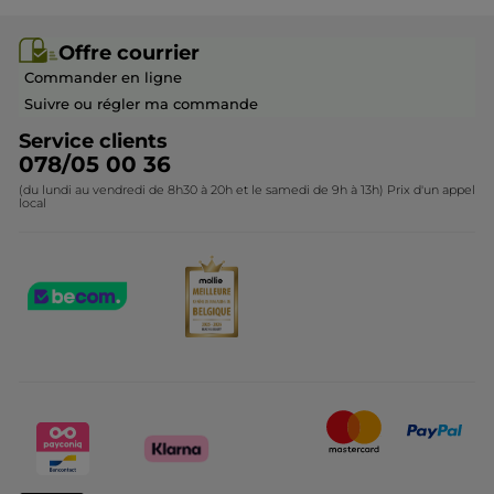
Rejoindre nos équipes
Offre courrier / dépliant
Collection Monoï
Offre courrier
Devenir franchisé ou gérant
Questions & Réponses
Collection de Noël
Commander en ligne
Contactez-nous
Suivre ou régler ma commande
Service clients
078/05 00 36
(du lundi au vendredi de 8h30 à 20h et le samedi de 9h à 13h) Prix d'un appel
local