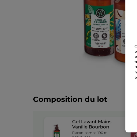
C
p
p
t
l
n
b
Composition du lot
Gel Lavant Mains
Vanille Bourbon
Flacon-pompe 190 ml