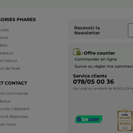
GORIES PHARES
Recevoir
la
utés
Newsletter
ions
lers
Offre courrier
cadeaux
Commander en ligne
ion Monoï
Suivre ou régler ma comman
ion de Noël
Service clients
078/05 00 36
ET CONTACT
(du lundi au vendredi de 8h30 à 20h e
 ma commande
deaux
urrier / dépliant
ons & Réponses
tez-nous