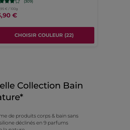
(309)
,95 € / 100g
3,90 €
CHOISIR COULEUR (22)
lle Collection Bain
ture*
e de produits corps & bain sans
 silione déclinés en 9 parfums
e la nature.