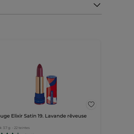
uge Elixir Satin 19. Lavande rêveuse
k
3.7 g
- 22 teintes