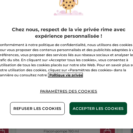
Livraison à par
Paiement sécu
Chez nous, respect de la vie privée rime avec
Satisfait ou r
expérience personnalisée !
onformément à notre politique de confidentialité, nous utilisons des cookies
Conditions géné
our vous proposer des contenus personnalisés et des publicités adaptées à 
VOIR LES CONDI
références, vous proposer des services liés aux réseaux sociaux et analyser l
rafic du site. En cliquant sur «Accepter tous les cookies», vous consentez à
Avis clients
'utilisation de tous les cookies placés sur notre site Web. Pour en savoir plus 
VOIR LA POLITIQ
otre utilisation des cookies, cliquez sur «Paramètres des cookies» dans la
annière ou consultez notre
Politique vie privée
PARAMÈTRES DES COOKIES
REFUSER LES COOKIES
ACCEPTER LES COOKIES
Gel Lavant Mains Noix
de Coco
Flacon-pompe 190 ml