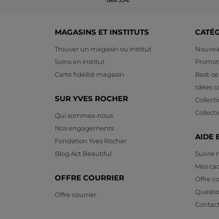
MAGASINS ET INSTITUTS
CATÉ
Trouver un magasin ou institut
Nouvea
Soins en institut
Promot
Carte fidélité magasin
Best-sel
Idées 
SUR YVES ROCHER
Collect
Collect
Qui sommes-nous
Nos engagements
AIDE 
Fondation Yves Rocher
Blog Act Beautiful
Suivre
Mes ca
OFFRE COURRIER
Offre co
Questi
Offre courrier
Contac