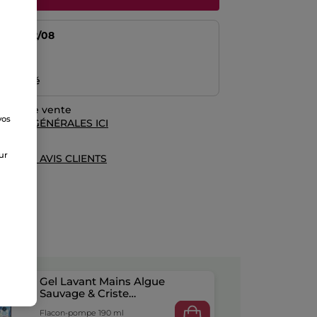
tir du
12/08
risé
emboursé
rales de vente
vos
TIONS GÉNÉRALES ICI
e
sur
UE DES AVIS CLIENTS
Gel Lavant Mains Algue
Sauvage & Criste
Marine
Flacon-pompe 190 ml