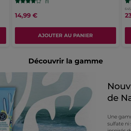
(1)
645
14,99 €
2
AJOUTER AU PANIER
Découvrir la gamme
Nouve
de Na
Une gamm
sulfate ni
inspirés d