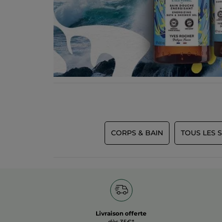
CORPS & BAIN
TOUS LES 
Livraison offerte
dès 35€*