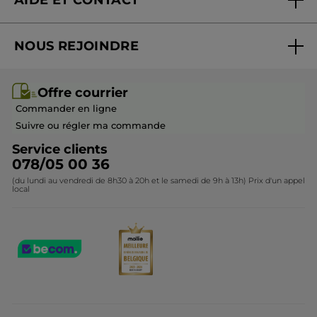
Promotions
Suivre ma commande
Best-sellers
NOUS REJOINDRE
Mes cadeaux
Idées cadeaux
Rejoindre nos équipes
Offre courrier / dépliant
Collection Monoï
Offre courrier
Devenir franchisé ou gérant
Questions & Réponses
Collection de Noël
Commander en ligne
Contactez-nous
Suivre ou régler ma commande
Service clients
078/05 00 36
(du lundi au vendredi de 8h30 à 20h et le samedi de 9h à 13h) Prix d'un appel
local