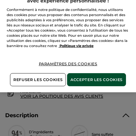
avec expérience personnalisée !
Quantité
les
avis
Conformément à notre politique de confidentialité, nous utilisons
sur
des cookies pour vous proposer des contenus personnalisés et des
Bain
Douche
publicités adaptées à vos préférences, vous proposer des services
AJOUTER AU PANIER
Mangue
liés aux réseaux sociaux et analyser le trafic du site. En cliquant sur
&
«Accepter tous les cookies», vous consentez à l'utilisation de tous les
Coriandre
cookies placés sur notre site Web. Pour en savoir plus sur notre
utilisation des cookies, cliquez sur «Paramètres des cookies» dans la
Livraison à partir du
11/08
bannière ou consultez notre
Politique vie privée
Paiement sécurisé
Satisfait ou remboursé
PARAMÈTRES DES COOKIES
Conditions générales de vente
REFUSER LES COOKIES
ACCEPTER LES COOKIES
VOIR LES CONDITIONS GÉNÉRALES ICI
Avis clients
VOIR LA POLITIQUE DES AVIS CLIENTS
Description
D’ingrédients
Sans sulfate