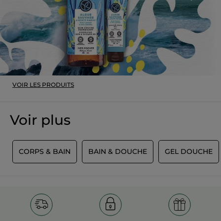
5.
ci-
étoiles.
dessous
Recommande ce produit
Oui
Publié à l'origine sur yves-rocher.fr
PLUS
VOIR LES PRODUITS
Voir plus
T
CORPS & BAIN
BAIN & DOUCHE
GEL DOUCHE