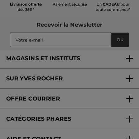
Livraison offerte
Paiement sécurisé
Un
CADEAU
pour
dès 35€*
toute commande*
Recevoir
la Newsletter
OK
MAGASINS ET INSTITUTS
Trouver un magasin ou institut
SUR YVES ROCHER
Soins en institut
Qui sommes-nous
Carte fidélité magasin
OFFRE COURRIER
Nos engagements
Offre courrier
Fondation Yves Rocher
CATÉGORIES PHARES
Blog Act Beautiful
Nouveautés
AIDE ET CONTACT