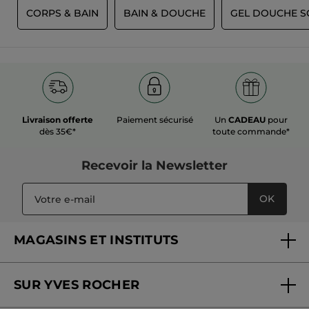
T
CORPS & BAIN
BAIN & DOUCHE
GEL DOUCHE S
Livraison offerte
Paiement sécurisé
Un
CADEAU
pour
dès 35€*
toute commande*
Recevoir
la Newsletter
OK
MAGASINS ET INSTITUTS
Trouver un magasin ou institut
SUR YVES ROCHER
Soins en institut