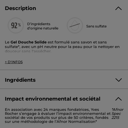
Description
D’ingrédients
Sans sulfate
d’origine naturelle
Le
Gel Douche Solide
est formulé sans savon et sans
sulfate*, avec un pH neutre pour la peau pour la nettoyer en
douceur sans l'assécher.
Enrichi en huile d'amande douce et en glycérine, il respecte
+ D'INFOS
l'hydratation naturelle de la peau pour plus de confort. La
peau est hydratée, souple et douce.
Type de peau :
tous types de peaux
Ingrédients
Senteur
: verveine citronnée & fleur de camomille
Texture
: mousse généreuse et crémeuse
Bénéfices
: hydrate et nettoie en douceur / respecte
l'hydratation naturelle de la peau
Impact environnemental et sociétal
HYDROGENATED VEGETABLE OIL
En association avec 24 marques fondatrices, Yves
*Afnor
SODIUM COCOYL ISETHIONATE
AQUA/WATER/EAU
Rocher s’engage à évaluer l’impact environnemental et
Spec
Testé sous contrôle dermatologique
POLYGLYCERYL-4 LAURATE
GLYCERIN
sociétal de vos produits sur plus de 50 critères, fondés
2215
sur une méthodologie de l’Afnor Normalisation*
PARFUM /FRAGRANCE
98%
déclarent que la peau est nettoyée en douceur**
PRUNUS AMYGDALUS DULCIS (SWEET ALMOND) OIL