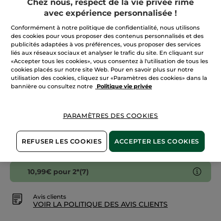
Chez nous, respect de la vie privée rime
étoiles.
Lire
avec expérience personnalisée !
Quantité
les
avis
Conformément à notre politique de confidentialité, nous utilisons
sur
des cookies pour vous proposer des contenus personnalisés et des
Gel
Douche
publicités adaptées à vos préférences, vous proposer des services
AJOUTER AU PANIER
Solide
liés aux réseaux sociaux et analyser le trafic du site. En cliquant sur
Hydratant
«Accepter tous les cookies», vous consentez à l'utilisation de tous les
Verveine
Citronnée
cookies placés sur notre site Web. Pour en savoir plus sur notre
&
utilisation des cookies, cliquez sur «Paramètres des cookies» dans la
Fleur
Livraison à partir du
12/08
bannière ou consultez notre
Politique vie privée
de
Camomille
Paiement sécurisé
Satisfait ou remboursé
PARAMÈTRES DES COOKIES
Conditions générales de vente
REFUSER LES COOKIES
ACCEPTER LES COOKIES
VOIR LES CONDITIONS GÉNÉRALES ICI
10,99€ pour 2*(7)
Avis clients
VOIR LA POLITIQUE DES AVIS CLIENTS