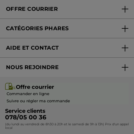
Qui sommes-nous
Carte fidélité magasin
OFFRE COURRIER
Nos engagements
Offre courrier
Fondation Yves Rocher
CATÉGORIES PHARES
Blog Act Beautiful
Nouveautés
AIDE ET CONTACT
Promotions
Suivre ma commande
Best-sellers
NOUS REJOINDRE
Mes cadeaux
Idées cadeaux
Rejoindre nos équipes
Offre courrier / dépliant
Collection Monoï
Offre courrier
Devenir franchisé ou gérant
Questions & Réponses
Collection de Noël
Commander en ligne
Contactez-nous
Suivre ou régler ma commande
Service clients
078/05 00 36
(du lundi au vendredi de 8h30 à 20h et le samedi de 9h à 13h) Prix d'un appel
local