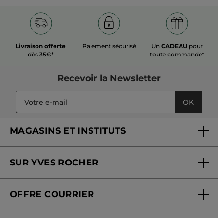
Livraison offerte
Paiement sécurisé
Un
CADEAU
pour
dès 35€*
toute commande*
Recevoir
la Newsletter
OK
MAGASINS ET INSTITUTS
Trouver un magasin ou institut
SUR YVES ROCHER
Soins en institut
Qui sommes-nous
Carte fidélité magasin
OFFRE COURRIER
Nos engagements
Offre courrier
Fondation Yves Rocher