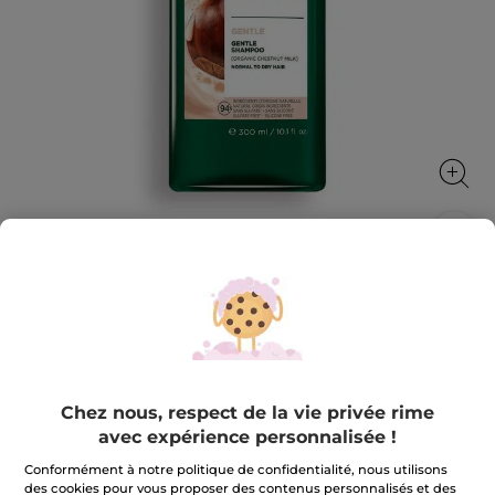
Shampooing Doux
Des cheveux plus souples et faciles à coiffer
300 ml
★★★★★
★★★★★
4.7
(1270)
AJOUTER UN AVIS
Chez nous, respect de la vie privée rime
4.7
sur
5,99 €
avec expérience personnalisée !
5
étoiles.
Conformément à notre politique de confidentialité, nous utilisons
Lire
Quantité
des cookies pour vous proposer des contenus personnalisés et des
les