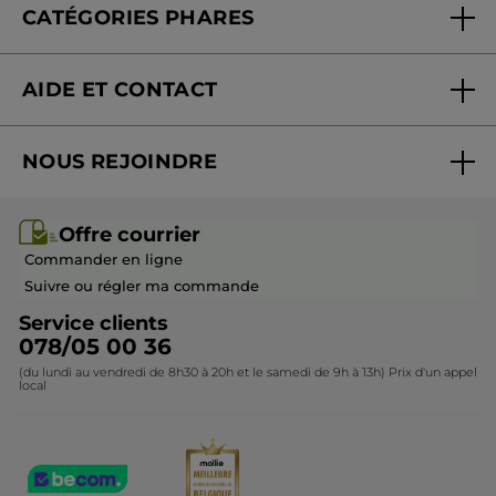
CATÉGORIES PHARES
Blog Act Beautiful
Nouveautés
AIDE ET CONTACT
Promotions
Suivre ma commande
Best-sellers
NOUS REJOINDRE
Mes cadeaux
Idées cadeaux
Rejoindre nos équipes
Offre courrier / dépliant
Collection Monoï
Offre courrier
Devenir franchisé ou gérant
Questions & Réponses
Collection de Noël
Commander en ligne
Contactez-nous
Suivre ou régler ma commande
Service clients
078/05 00 36
(du lundi au vendredi de 8h30 à 20h et le samedi de 9h à 13h) Prix d'un appel
local