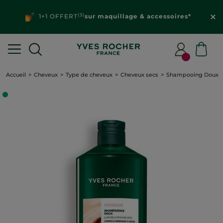
(3)
1+1 OFFERT
sur maquillage & accessoires*
Accueil
Cheveux
Type de cheveux
Cheveux secs
Shampooing Doux