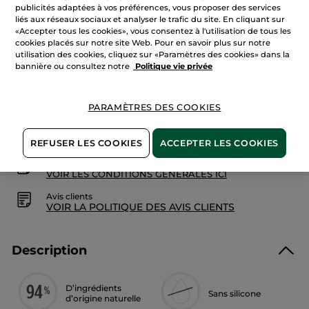
avis
publicités adaptées à vos préférences, vous proposer des services
sur
liés aux réseaux sociaux et analyser le trafic du site. En cliquant sur
Shampooing
«Accepter tous les cookies», vous consentez à l'utilisation de tous les
Doux
AJOUTER AU PANIER
cookies placés sur notre site Web. Pour en savoir plus sur notre
utilisation des cookies, cliquez sur «Paramètres des cookies» dans la
bannière ou consultez notre
Politique vie privée
Livraison à partir du
12/08
PARAMÈTRES DES COOKIES
Paiement sécurisé
Satisfait ou remboursé
REFUSER LES COOKIES
ACCEPTER LES COOKIES
Conditions générales de vente
VOIR LES CONDITIONS GÉNÉRALES ICI
Avis clients
VOIR LA POLITIQUE DES AVIS CLIENTS
Description
D’ingrédients
Sans silicone
d’origine naturelle